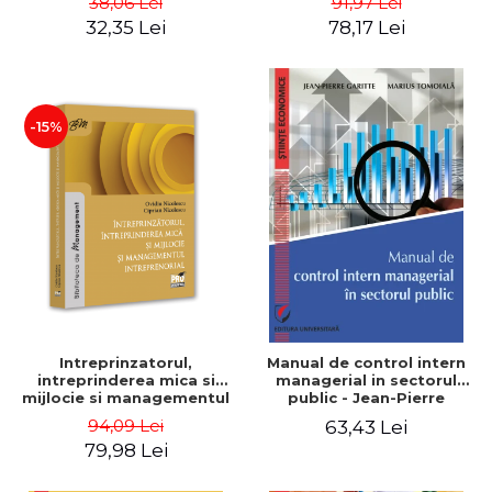
38,06 Lei
91,97 Lei
32,35 Lei
78,17 Lei
-15%
Intreprinzatorul,
Manual de control intern
intreprinderea mica si
managerial in sectorul
mijlocie si managementul
public - Jean-Pierre
intreprenorial - Ovidiu
Garitte, Marius Tomoiala
94,09 Lei
63,43 Lei
Nicolescu, Ciprian
79,98 Lei
Nicolescu