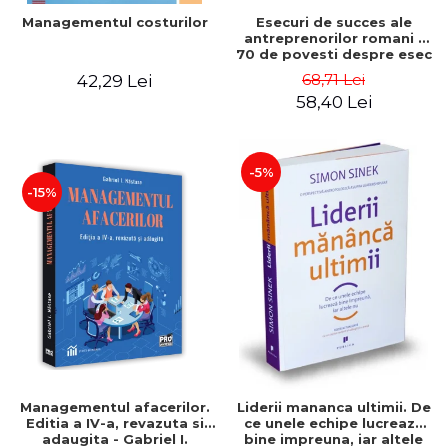
Esecuri de succes ale
Managementul costurilor
antreprenorilor romani -
70 de povesti despre esec
care sa-ti inspire succesul
68,71 Lei
42,29 Lei
58,40 Lei
-5%
-15%
Managementul afacerilor.
Liderii mananca ultimii. De
Editia a IV-a, revazuta si
ce unele echipe lucreaza
adaugita - Gabriel I.
bine impreuna, iar altele