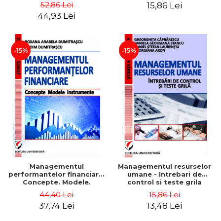
Daniela Georgiana Stancu,
52,86 Lei
15,86 Lei
Georgiana Aron
44,93 Lei
-15%
-15%
Managementul
Managementul resurselor
performantelor financiare.
umane - Intrebari de
Concepte. Modele.
control si teste grila
Instrumente
44,40 Lei
15,86 Lei
37,74 Lei
13,48 Lei