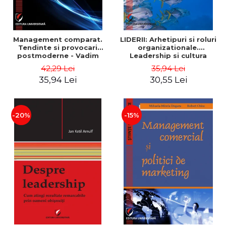
Management comparat.
LIDERII: Arhetipuri si roluri
Tendinte si provocari
organizationale.
postmoderne - Vadim
Leadership si cultura
Dumitrascu
organizationala - Vadim
42,29 Lei
35,94 Lei
Dumitrascu
35,94 Lei
30,55 Lei
-20%
-15%