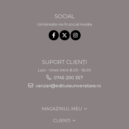
SOCIAL
Urmărește-ne în social media
SUPORT CLIENȚI
Luni - Vineri intre 8.00 - 16.00
0745 200 357
vanzari@editurauniversitara.ro
MAGAZINUL MEU
CLIENȚI