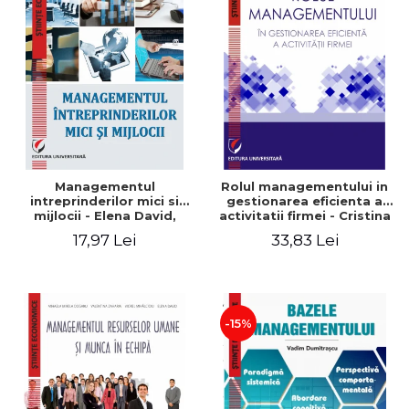
Managementul
Rolul managementului in
intreprinderilor mici si
gestionarea eficienta a
mijlocii - Elena David,
activitatii firmei - Cristina
Mihaela-Mirela Dogaru,
Stefan, Elena David,
17,97 Lei
33,83 Lei
Roxana Carmen Ionescu,
Gabriel Nastase, Mihaela-
Valentina Zaharia
Mirela Dogaru, Valentina
Zaharia
-15%