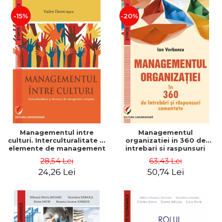
-15%
-20%
Managementul intre
Managementul
culturi. Interculturalitate si
organizatiei in 360 de
elemente de management
intrebari si raspunsuri
comparat - Vadim
comentate - Ion Verboncu
28,54 Lei
63,43 Lei
Dumitrascu
24,26 Lei
50,74 Lei