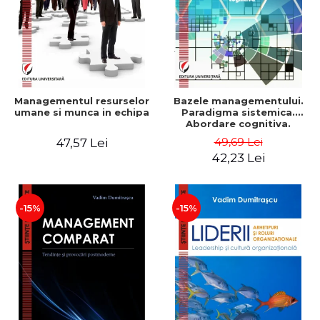
Managementul resurselor
Bazele managementului.
umane si munca in echipa
Paradigma sistemica.
Abordare cognitiva.
Perspectiva
49,69 Lei
47,57 Lei
comportamentala - Vadim
42,23 Lei
Dumitrascu
-15%
-15%