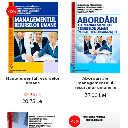
-15%
Managementul resurselor
Abordari ale
umane
managementului
resurselor umane in
practica organizatiei
33,83 Lei
37,00 Lei
28,75 Lei
-15%