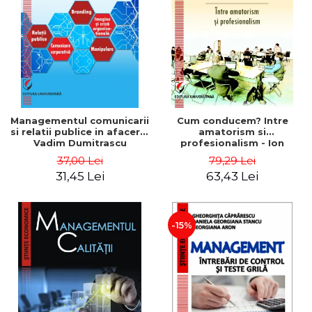
ADMINISTRATIVE
Cum Cumpăr
ȘTIINȚE ECONOMICE
Livrare
ȘTIINȚE EXACTE
Politica de Retur
EDUCAȚIE FIZICĂ ȘI SPORT
Formular de Retur
PREUNIVERSITARIA
Distribuitori
TIMP LIBER
ÎN CURS DE APARIȚIE
Managementul comunicarii
Cum conducem? Intre
si relatii publice in afaceri -
amatorism si
NOUTĂȚI
Vadim Dumitrascu
profesionalism - Ion
Verboncu
PACHETE DE STUDIU
37,00 Lei
79,29 Lei
31,45 Lei
63,43 Lei
PROMOȚIILE LUNII
ULTIMELE EXEMPLARE
-15%