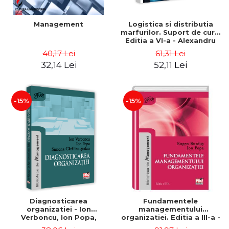
Management
Logistica si distributia
marfurilor. Suport de curs.
Editia a VI-a - Alexandru
Burda
40,17 Lei
61,31 Lei
32,14 Lei
52,11 Lei
-15%
-15%
Diagnosticarea
Fundamentele
organizatiei - Ion
managementului
Verboncu, Ion Popa,
organizatiei. Editia a III-a -
Simona Catalina Stefan
Eugen Burdus, Ion Popa