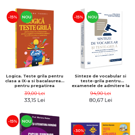
-15%
NOU
-15%
NOU
Logica. Teste grila pentru
Sinteze de vocabular si
clasa a IX-a si bacalaureat,
teste-grila pentru
pentru pregatirea
examenele de admitere la
examenului de admitere in
Facultatea de Drept si la
39,00 Lei
94,90 Lei
scolile de politie si
Academia de Politie. Limba
33,15 Lei
80,67 Lei
jandarmerie. Editia a II-a -
romana. Editia a V-a,
Tatiana Tudori
revazuta si adaugita -
Maria Copilau, Roxana
Tudorescu, D
-15%
NOU
-30%