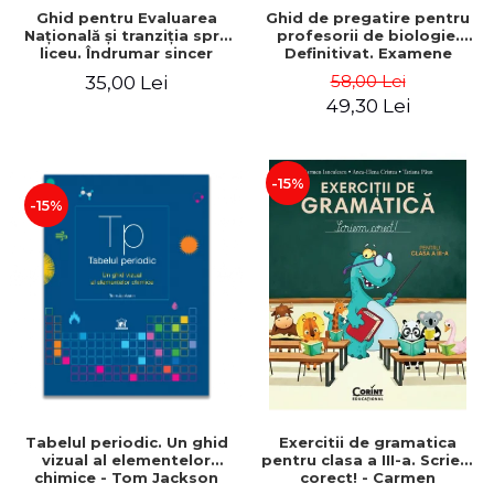
Ghid pentru Evaluarea
Ghid de pregatire pentru
Naţională şi tranziţia spre
profesorii de biologie.
liceu. Îndrumar sincer
Definitivat. Examene
pentru elevi şi părinţi
nationale. Olimpiade.
58,00 Lei
35,00 Lei
Concursuri scolare. Editia a
49,30 Lei
II-a - Silvia Olteanu, Iuliana
Tanur, Adriana Mihai,
Luminita Citrea, Florina M
-15%
-15%
Tabelul periodic. Un ghid
Exercitii de gramatica
vizual al elementelor
pentru clasa a III-a. Scriem
chimice - Tom Jackson
corect! - Carmen