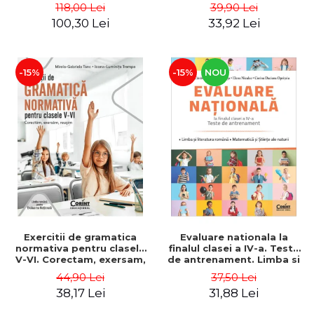
Ianculescu, Anca-Elena
118,00 Lei
39,90 Lei
Cristea, Tatiana Paun
100,30 Lei
33,92 Lei
-15%
-15%
NOU
Exercitii de gramatica
Evaluare nationala la
normativa pentru clasele
finalul clasei a IV-a. Teste
V-VI. Corectam, exersam,
de antrenament. Limba si
reusim - Mirela-Gabriela
literatura romana.
44,90 Lei
37,50 Lei
Tanc, Ioana-Luminita
Matematica si Stiinte ale
38,17 Lei
31,88 Lei
Trempe
naturii 2026 - Ana-Maria
Canavoiu, Mihaela Carja,