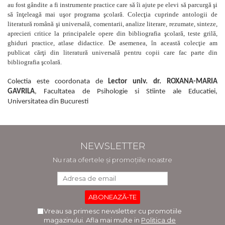
au fost gândite a fi instrumente practice care să îi ajute pe elevi să parcurgă şi
să înţeleagă mai uşor programa şcolară. Colecţia cuprinde antologii de
literatură română şi universală, comentarii, analize literare, rezumate, sinteze,
aprecieri critice la principalele opere din bibliografia şcolară, teste grilă,
ghiduri practice, atlase didactice. De asemenea, în această colecţie am
publicat cărţi din literatură universală pentru copii care fac parte din
bibliografia şcolară.
Colectia este coordonata de
Lector univ. dr. ROXANA-MARIA
GAVRILA
, Facultatea de Psihologie si Stiinte ale Educatiei,
Universitatea din Bucuresti
NEWSLETTER
Nu rata ofertele și promoțiile noastre
Vreau sa primesc newsletter cu promotiile
magazinului. Afla mai multe in
Politica de