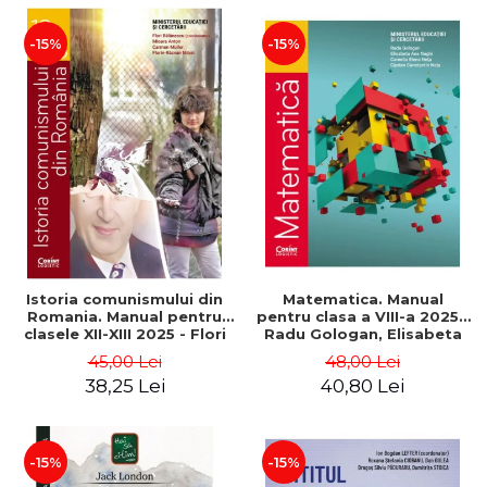
Elena Niculae, Corina
Daciana
-15%
-15%
Istoria comunismului din
Matematica. Manual
Romania. Manual pentru
pentru clasa a VIII-a 2025 -
clasele XII-XIII 2025 - Flori
Radu Gologan, Elisabeta
Balanescu, Mioara Anton,
Ana Naghi, Camelia Elena
45,00 Lei
48,00 Lei
Carmen Müller, Florin-
Neta, Ciprian Constantin
38,25 Lei
40,80 Lei
Razvan Mihai
Neta
-15%
-15%