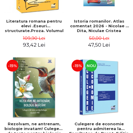
Literatura romana pentru
Istoria romanilor. Atlas
elevi .Eseuri
comentat 2026 - Nicolae I.
structurate.Proza. Volumul
Dita, Niculae Cristea
II. Editie revazuta si
109,90 Lei
50,00 Lei
completata - Mariana
93,42 Lei
47,50 Lei
Badea
-15%
-15%
NOU
Rezolvam, ne antrenam,
Culegere de economie
biologie invatam! Culegere
pentru admiterea la