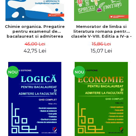
Chimie organica. Pregatire
Memorator de limba si
pentru examenul de
literatura romana pentru
bacalaureat si admiterea
clasele V-VIII. Editia a IV-a -
in invatamantul superior -
Mihaela Daniela Cirstea,
45,00 Lei
15,86 Lei
Georgiana Madalina
Laura Raluca Surugiu
42,75 Lei
15,07 Lei
Leontescu, Monica Mariana
Dumitru
NOU
NOU