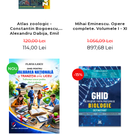
Atlas zoologic -
Mihai Eminescu. Opere
Constantin Bogoescu,
complete. Volumele I - XI
Alexandru Dabija, Emil
Sanielevici
120,00 Lei
1.056,09 Lei
114,00 Lei
897,68 Lei
NOU
-15%