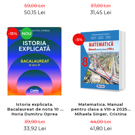
olimpiada. Clasele a XI-a si
Europeana. Probleme
59,00 Lei
37,00 Lei
a XII-a - Florin Stanescu
fundamentale - Octavian
50,15 Lei
31,45 Lei
Mandrut
-15%
NOU
-5%
Istoria explicata.
Matematica. Manual
Bacalaureat de nota 10 -
pentru clasa a VIII-a 2025 -
Horia Dumitru Oprea
Mihaela Singer, Cristina
Voica, Sorin Borodi, Emilia
39,90 Lei
44,00 Lei
Iancu
33,92 Lei
41,80 Lei