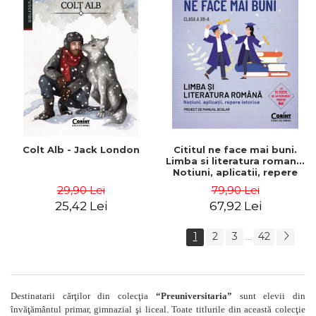
Colt Alb - Jack London
Cititul ne face mai buni.
Limba si literatura romana.
Notiuni, aplicatii, repere
istorice. Clasa a XII-a - Ion
29,90 Lei
79,90 Lei
Bogdan Lefter
25,42 Lei
67,92 Lei
(coordonator), Roxana
Stefania Ciobanu, Dan
Gulea, Dragos Silviu
1
2
3
42
...
Paduraru,
Destinatarii cărţilor din colecţia
“Preuniversitaria”
sunt elevii din
învăţământul primar, gimnazial şi liceal. Toate titlurile din această colecţie