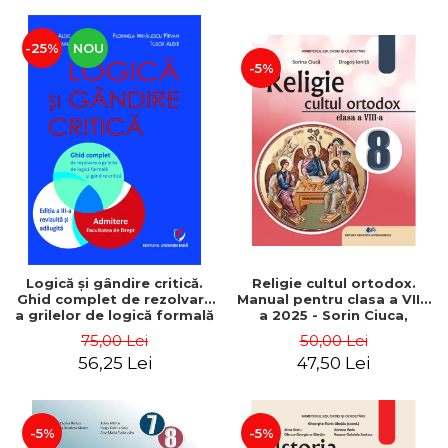
-25%
NOU
-5%
Logică şi gândire critică.
Religie cultul ortodox.
Ghid complet de rezolvare
Manual pentru clasa a VIII-
a grilelor de logică formală
a 2025 - Sorin Ciuca,
şi gândire critică. Admitere
Dragos Ionita
75,00 Lei
50,00 Lei
la Facultatea de Drept ,
56,25 Lei
47,50 Lei
ed. a III-a
-5%
-5%