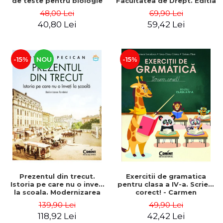
de teste pentru biologie
Facultatea de Drept. Editia
clasele V-VIII - Adriana
a IV-a, revazuta si
48,00 Lei
69,90 Lei
Neagu, Camelia Afrim,
adaugita - Floriana Pana,
40,80 Lei
59,42 Lei
Camelia Manea, Corina
Mariana Iatagan, Catalina
Kodjabashija, Daniela
Anton
Craciun, Florina Miricel,
Silvia O
-15%
NOU
-15%
Prezentul din trecut.
Exercitii de gramatica
Istoria pe care nu o inveti
pentru clasa a IV-a. Scriem
la scoala. Modernizarea
corect! - Carmen
Romaniei - Ovidiu Pecican
Ianculescu, Anca-Elena
139,90 Lei
49,90 Lei
Cristea, Tatiana Paun
118,92 Lei
42,42 Lei