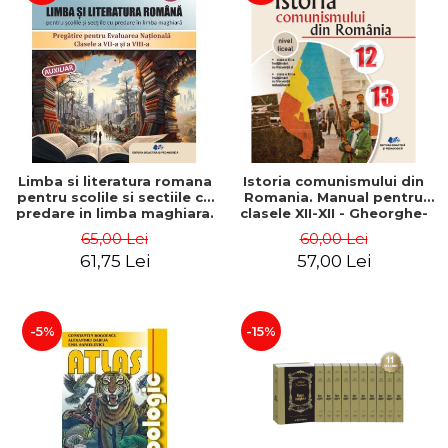
Limba si literatura romana
Istoria comunismului din
pentru scolile si sectiile cu
Romania. Manual pentru
predare in limba maghiara.
clasele XII-XII - Gheorghe-
Pregatire pentru Evaluarea
Florin Ghetau, Alina Bratu,
65,00 Lei
60,00 Lei
Nationala clasele a VII-a si
Adriana Radu
61,75 Lei
57,00 Lei
a VIII-a - Liana Cecilia
Barbos, Adela Militar
-5%
-15%