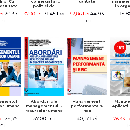
comercial si
calitate
hip. Cum
manage
politici de
rezultate
in org
marketing
bile prin
mode
31,45 Lei
44,93
20,37
15,8
37,00 Lei
52,86 Lei
ei
obisnuiti
Gheo
Capra
Lei
ei
Dan
Geor
Sta
Georgi
-15%
ementul
Abordari ale
Management,
Manag
lor umane
managementului
performanta si
Aplicati
resurselor umane
risc
in practica
28,75
37,00 Lei
40,17 Lei
Lei
26,43 L
organizatiei
ei
L