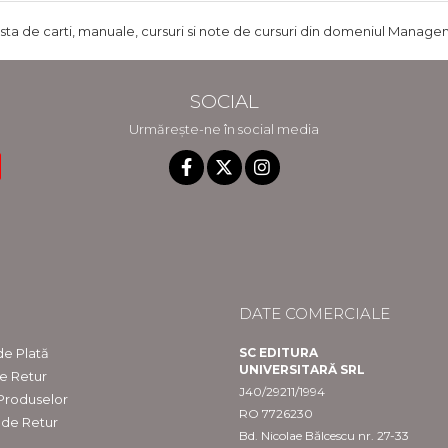
ista de carti, manuale, cursuri si note de cursuri din domeniul Managem
SOCIAL
Urmărește-ne în social media
DATE COMERCIALE
e Plată
SC EDITURA
UNIVERSITARĂ SRL
de Retur
J40/29211/1994
 Produselor
RO 7726230
 de Retur
Bd. Nicolae Bălcescu nr. 27-33