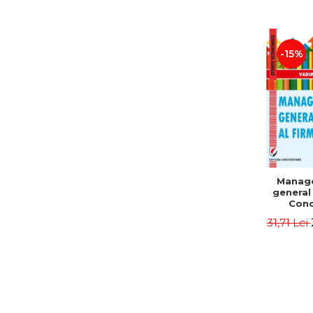
-15%
Manag
general 
Conc
Instr
31,71 Lei
Mo