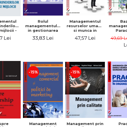
Rolul
Managementul
Ba
ementul
managementului
resurselor umane
managem
inderilor
in gestionarea
si munca in
Para
mijlocii -
eficienta a
echipa
sist
 David,
33,83 Lei
47,57 Lei
7 Lei
49,69 L
activitatii firmei -
Abo
a-Mirela
Cristina Stefan,
cogn
, Roxana
L
Elena David,
Persp
Ionescu,
Gabriel Nastase,
comport
a Zaharia
Mihaela-Mirela
- V
Dogaru,
Dumi
Valentina Zaharia
-15%
-15%
Management
Management prin
spre
Pra