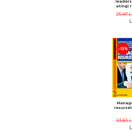
leaders
atingi 
remarca
25,47 L
oameni 
L
-15%
Manag
resurse
33,83 
L