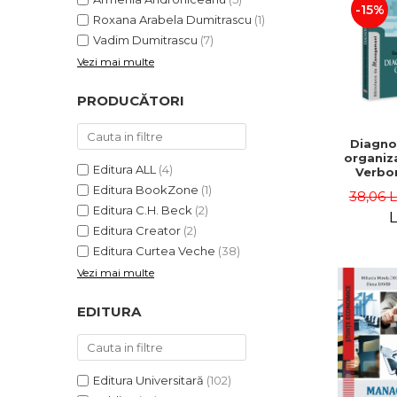
-15%
Roxana Arabela Dumitrascu
(1)
Vadim Dumitrascu
(7)
Vezi mai multe
PRODUCĂTORI
Diagno
organiza
Editura ALL
(4)
Verbon
Popa,
Editura BookZone
(1)
38,06 
Catalin
Editura C.H. Beck
(2)
L
Editura Creator
(2)
Editura Curtea Veche
(38)
Vezi mai multe
EDITURA
Editura Universitară
(102)