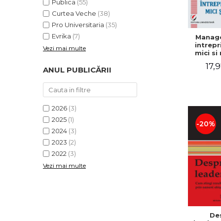
Publica
(55)
Curtea Veche
(38)
Pro Universitaria
(35)
Evrika
(7)
Manag
intrepr
Vezi mai multe
mici si 
Elena
17,9
Mihael
ANUL PUBLICĂRII
Dogaru
Carmen 
Valentin
2026
(3)
2025
(1)
-20%
2024
(3)
2023
(2)
2022
(3)
Vezi mai multe
De