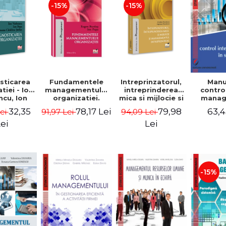
-15%
-15%
sticarea
Fundamentele
Intreprinzatorul,
Manu
tiei - Ion
managementului
intreprinderea
contro
cu, Ion
organizatiei.
mica si mijlocie si
manage
 Simona
Editia a III-a -
managementul
sectorul
32,35
78,17 Lei
79,98
63,4
Lei
91,97 Lei
94,09 Lei
a Stefan
Eugen Burdus,
intreprenorial -
Jean-
Ion Popa
Ovidiu Nicolescu,
Garitte
ei
Lei
Ciprian Nicolescu
Tom
-15%