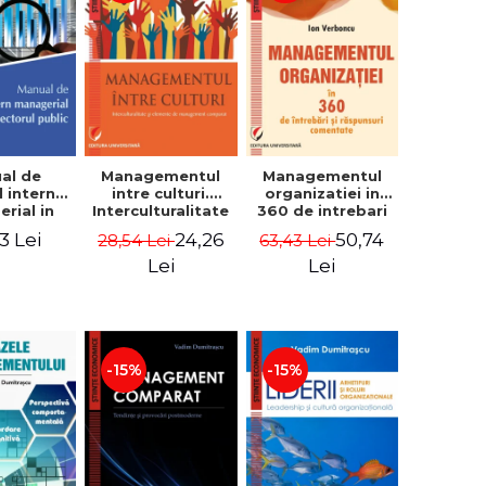
al de
Managementul
Managementul
l intern
intre culturi.
organizatiei in
rial in
Interculturalitate
360 de intrebari
 public -
si elemente de
si raspunsuri
3 Lei
24,26
50,74
28,54 Lei
63,43 Lei
Pierre
management
comentate - Ion
, Marius
comparat -
Verboncu
Lei
Lei
oiala
Vadim
Dumitrascu
-15%
-15%