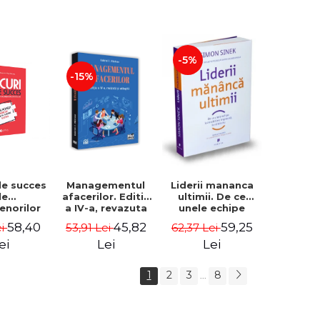
-5%
-15%
de succes
Managementul
Liderii mananca
le
afacerilor. Editia
ultimii. De ce
enorilor
a IV-a, revazuta
unele echipe
 - 70 de
si adaugita -
lucreaza bine
58,40
45,82
59,25
ei
53,91 Lei
62,37 Lei
i despre
Gabriel I. Nastase
impreuna, iar
re sa-ti
altele nu. Editia a
ei
Lei
Lei
 succesul
II-a - Simon Sinek
1
2
3
8
...