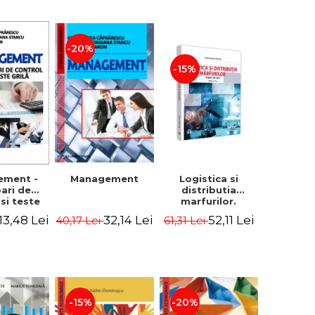
-20%
-15%
Logistica si
ement -
Management
distributia
bari de
marfurilor.
 si teste
Suport de curs.
ila
52,11 Lei
13,48 Lei
32,14 Lei
61,31 Lei
40,17 Lei
Editia a VI-a -
Alexandru Burda
-15%
-20%