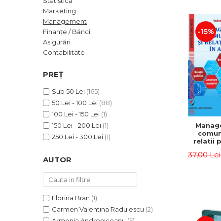
Statistică
ADMINISTRATIVE
Cum Cumpăr
Marketing
ȘTIINȚE ECONOMICE
Livrare
Management
ȘTIINȚE EXACTE
-15%
Finanțe / Bănci
Politica de Retur
Asigurări
EDUCAȚIE FIZICĂ ȘI SPORT
Formular de Retur
Contabilitate
PREUNIVERSITARIA
Distribuitori
TIMP LIBER
PREȚ
ÎN CURS DE APARIȚIE
Sub 50 Lei
(165)
NOUTĂȚI
50 Lei - 100 Lei
(88)
PACHETE DE STUDIU
100 Lei - 150 Lei
(1)
Manag
150 Lei - 200 Lei
(1)
PROMOȚIILE LUNII
comuni
250 Lei - 300 Lei
(1)
relatii 
ULTIMELE EXEMPLARE
afaceri
37,00 Le
Dumi
AUTOR
Florina Bran
(1)
Carmen Valentina Radulescu
(2)
Armenia Androniceanu
(5)