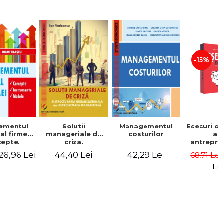
-15%
Solutii
ementul
Managementul
Esecuri 
manageriale de
al firmei.
costurilor
a
criza.
epte.
antrepr
Restructurarea
umente.
romani
44,40 Lei
26,96 Lei
42,29 Lei
68,71 L
organizationala
dele
povest
sau
esec ca
L
reproiectarea
inspire
manageriala