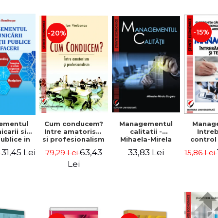
-15%
-20%
ementul
Cum conducem?
Managementul
Manag
carii si
Intre amatorism
calitatii -
Intre
publice in
si profesionalism
Mihaela-Mirela
control
 - Vadim
- Ion Verboncu
Dogaru
gr
31,45 Lei
63,43
33,83 Lei
i
79,29 Lei
15,86 Lei
trascu
Lei