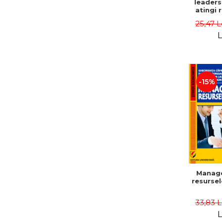
leaders
atingi 
remarca
25,47 L
oameni 
L
-15%
Manag
resurse
33,83 
L