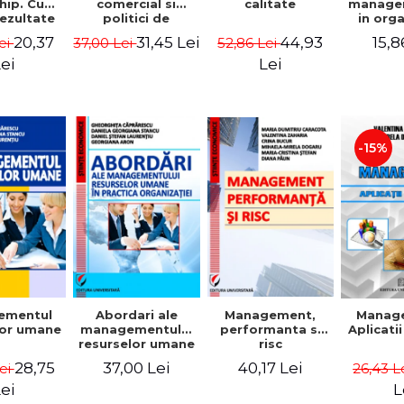
comercial si
calitate
hip. Cum
manage
politici de
rezultate
in org
marketing
bile prin
mode
31,45 Lei
44,93
20,37
15,8
37,00 Lei
52,86 Lei
ei
obisnuiti
Gheo
Capra
Lei
ei
Dan
Geor
Sta
Georgi
-15%
ementul
Abordari ale
Management,
Manag
lor umane
managementului
performanta si
Aplicati
resurselor umane
risc
in practica
28,75
37,00 Lei
40,17 Lei
Lei
26,43 L
organizatiei
ei
L