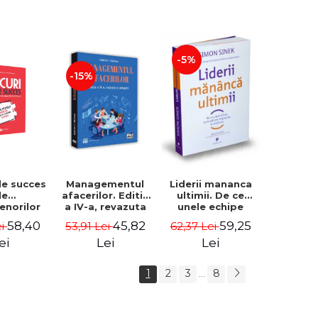
-5%
-15%
de succes
Managementul
Liderii mananca
le
afacerilor. Editia
ultimii. De ce
enorilor
a IV-a, revazuta
unele echipe
 - 70 de
si adaugita -
lucreaza bine
58,40
45,82
59,25
ei
53,91 Lei
62,37 Lei
i despre
Gabriel I. Nastase
impreuna, iar
re sa-ti
altele nu. Editia a
ei
Lei
Lei
 succesul
II-a - Simon Sinek
1
2
3
8
...