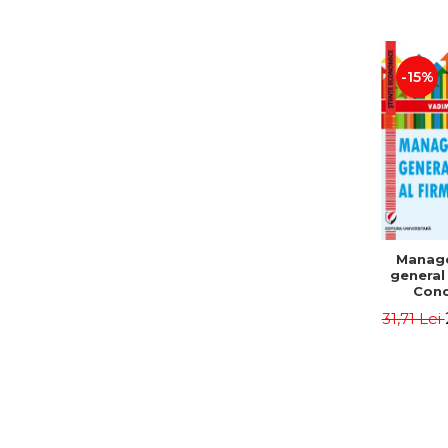
-15%
Manag
general 
Conc
Instr
31,71 Lei
Mo