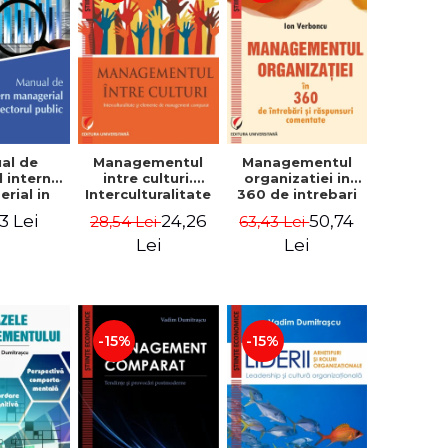
al de
Managementul
Managementul
l intern
intre culturi.
organizatiei in
rial in
Interculturalitate
360 de intrebari
 public -
si elemente de
si raspunsuri
3 Lei
24,26
50,74
28,54 Lei
63,43 Lei
Pierre
management
comentate - Ion
, Marius
comparat -
Verboncu
Lei
Lei
oiala
Vadim
Dumitrascu
-15%
-15%