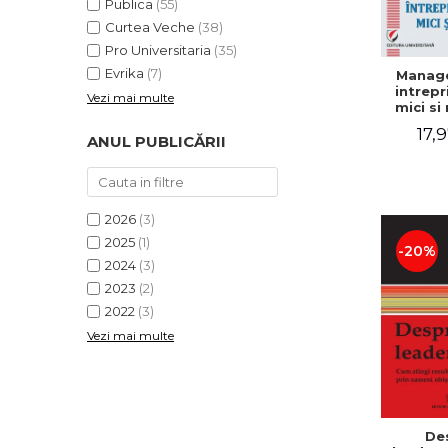
Publica
(55)
Curtea Veche
(38)
Pro Universitaria
(35)
Evrika
(7)
Manag
intrepr
Vezi mai multe
mici si 
Elena
17,9
Mihael
ANUL PUBLICĂRII
Dogaru
Carmen 
Valentin
2026
(3)
2025
(1)
-20%
2024
(3)
2023
(2)
2022
(3)
Vezi mai multe
De