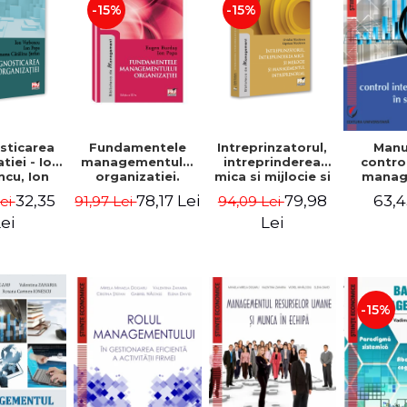
-15%
-15%
sticarea
Fundamentele
Intreprinzatorul,
Manu
tiei - Ion
managementului
intreprinderea
contro
cu, Ion
organizatiei.
mica si mijlocie si
manage
 Simona
Editia a III-a -
managementul
sectorul
32,35
78,17 Lei
79,98
63,4
Lei
91,97 Lei
94,09 Lei
a Stefan
Eugen Burdus,
intreprenorial -
Jean-
Ion Popa
Ovidiu Nicolescu,
Garitte
ei
Lei
Ciprian Nicolescu
Tom
-15%