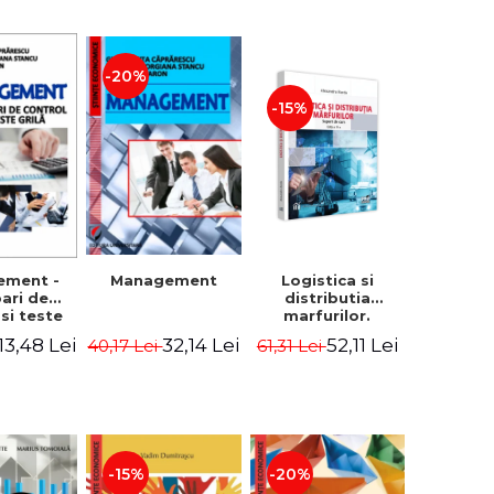
-20%
-15%
Logistica si
ement -
Management
distributia
bari de
marfurilor.
 si teste
Suport de curs.
ila
52,11 Lei
13,48 Lei
32,14 Lei
61,31 Lei
40,17 Lei
Editia a VI-a -
Alexandru Burda
-15%
-20%