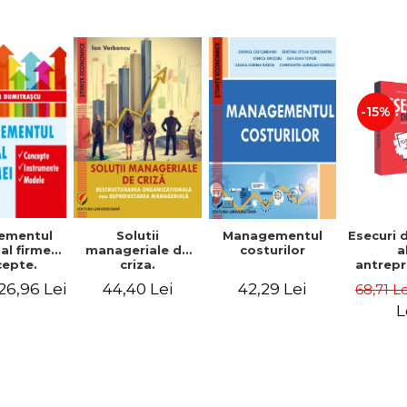
-15%
Solutii
ementul
Managementul
Esecuri 
manageriale de
al firmei.
costurilor
a
criza.
epte.
antrepr
Restructurarea
umente.
romani
44,40 Lei
26,96 Lei
42,29 Lei
68,71 L
organizationala
dele
povest
sau
esec ca
L
reproiectarea
inspire
manageriala