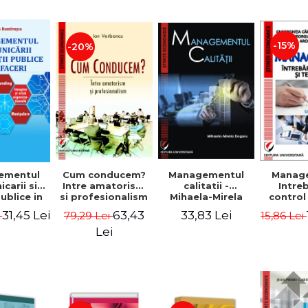
-15%
-20%
ementul
Cum conducem?
Managementul
Manag
carii si
Intre amatorism
calitatii -
Intre
publice in
si profesionalism
Mihaela-Mirela
control
 - Vadim
- Ion Verboncu
Dogaru
gr
31,45 Lei
63,43
33,83 Lei
i
79,29 Lei
15,86 Lei
trascu
Lei