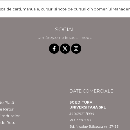
ista de carti, manuale, cursuri si note de cursuri din domeniul Managem
SOCIAL
Urmărește-ne în social media
DATE COMERCIALE
e Plată
SC EDITURA
UNIVERSITARĂ SRL
de Retur
J40/29211/1994
 Produselor
RO 7726230
 de Retur
Bd. Nicolae Bălcescu nr. 27-33