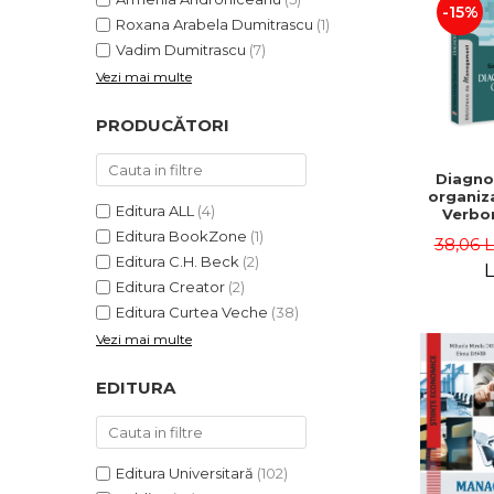
-15%
Roxana Arabela Dumitrascu
(1)
Vadim Dumitrascu
(7)
Vezi mai multe
PRODUCĂTORI
Diagno
organiza
Editura ALL
(4)
Verbon
Popa,
Editura BookZone
(1)
38,06 
Catalin
Editura C.H. Beck
(2)
L
Editura Creator
(2)
Editura Curtea Veche
(38)
Vezi mai multe
EDITURA
Editura Universitară
(102)