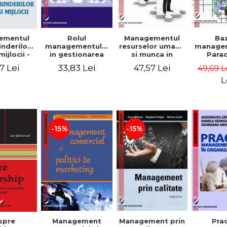
Rolul
Managementul
Ba
ementul
managementului
resurselor umane
managem
inderilor
in gestionarea
si munca in
Para
mijlocii -
eficienta a
echipa
sist
 David,
33,83 Lei
47,57 Lei
7 Lei
49,69 L
activitatii firmei -
Abo
a-Mirela
Cristina Stefan,
cogn
, Roxana
L
Elena David,
Persp
Ionescu,
Gabriel Nastase,
comport
a Zaharia
Mihaela-Mirela
- V
Dogaru,
Dumi
Valentina Zaharia
-15%
-15%
Management
Management prin
spre
Pra