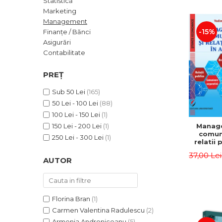
Statistică
ADMINISTRATIVE
Cum Cumpăr
Marketing
ȘTIINȚE ECONOMICE
Livrare
Management
ȘTIINȚE EXACTE
-15%
Finanțe / Bănci
Politica de Retur
Asigurări
EDUCAȚIE FIZICĂ ȘI SPORT
Formular de Retur
Contabilitate
PREUNIVERSITARIA
Distribuitori
TIMP LIBER
PREȚ
ÎN CURS DE APARIȚIE
Sub 50 Lei
(165)
NOUTĂȚI
50 Lei - 100 Lei
(88)
PACHETE DE STUDIU
100 Lei - 150 Lei
(1)
Manag
150 Lei - 200 Lei
(1)
PROMOȚIILE LUNII
comuni
250 Lei - 300 Lei
(1)
relatii 
ULTIMELE EXEMPLARE
afaceri
37,00 Le
Dumi
AUTOR
Florina Bran
(1)
Carmen Valentina Radulescu
(2)
Armenia Androniceanu
(5)