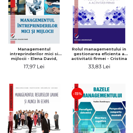
Managementul
Rolul managementului in
intreprinderilor mici si
gestionarea eficienta a
mijlocii - Elena David,
activitatii firmei - Cristina
Mihaela-Mirela Dogaru,
Stefan, Elena David,
17,97 Lei
33,83 Lei
Roxana Carmen Ionescu,
Gabriel Nastase, Mihaela-
Valentina Zaharia
Mirela Dogaru, Valentina
Zaharia
-15%