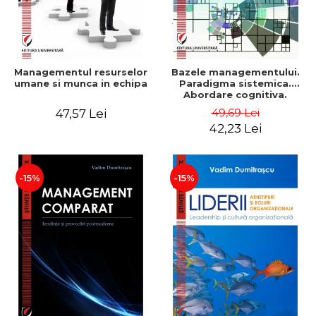
Managementul resurselor
Bazele managementului.
umane si munca in echipa
Paradigma sistemica.
Abordare cognitiva.
Perspectiva
49,69 Lei
47,57 Lei
comportamentala - Vadim
42,23 Lei
Dumitrascu
-15%
-15%