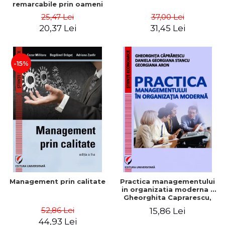
remarcabile prin oameni
obisnuiti
25,47 Lei
37,00 Lei
20,37 Lei
31,45 Lei
-15%
Management prin calitate
Practica managementului
in organizatia moderna -
Gheorghita Caprarescu,
Daniela Georgiana Stancu,
52,86 Lei
15,86 Lei
Georgiana Aron
44,93 Lei