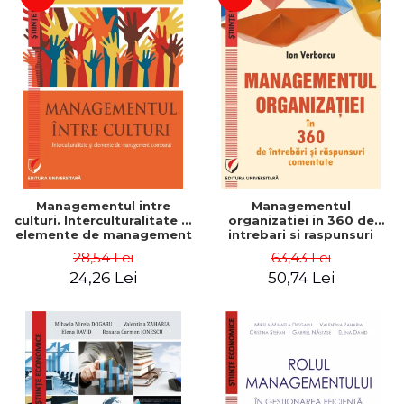
Managementul intre
Managementul
culturi. Interculturalitate si
organizatiei in 360 de
elemente de management
intrebari si raspunsuri
comparat - Vadim
comentate - Ion Verboncu
28,54 Lei
63,43 Lei
Dumitrascu
24,26 Lei
50,74 Lei