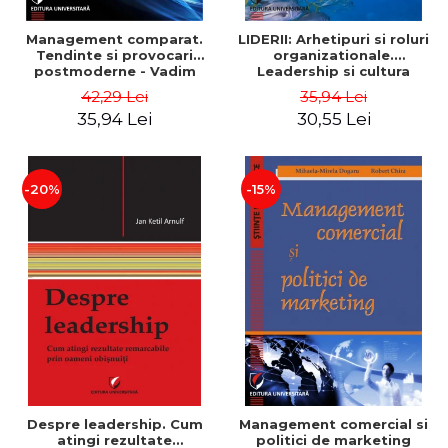
Management comparat.
LIDERII: Arhetipuri si roluri
Tendinte si provocari
organizationale.
postmoderne - Vadim
Leadership si cultura
Dumitrascu
organizationala - Vadim
42,29 Lei
35,94 Lei
Dumitrascu
35,94 Lei
30,55 Lei
-20%
-15%
Despre leadership. Cum
Management comercial si
atingi rezultate
politici de marketing