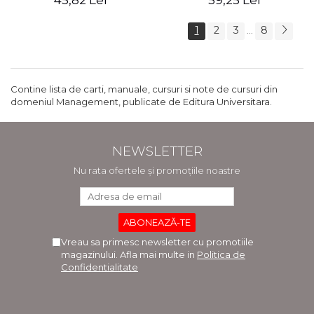
45,82 Lei
59,25 Lei
1
2
3
8
...
Contine lista de carti, manuale, cursuri si note de cursuri din
domeniul Management, publicate de Editura Universitara.
NEWSLETTER
Nu rata ofertele și promoțiile noastre
Vreau sa primesc newsletter cu promotiile
magazinului. Afla mai multe in
Politica de
Confidentialitate