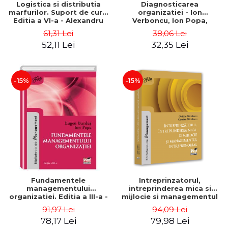
Logistica si distributia
Diagnosticarea
marfurilor. Suport de curs.
organizatiei - Ion
Editia a VI-a - Alexandru
Verboncu, Ion Popa,
Burda
Simona Catalina Stefan
61,31 Lei
38,06 Lei
52,11 Lei
32,35 Lei
-15%
-15%
Fundamentele
Intreprinzatorul,
managementului
intreprinderea mica si
organizatiei. Editia a III-a -
mijlocie si managementul
Eugen Burdus, Ion Popa
intreprenorial - Ovidiu
91,97 Lei
94,09 Lei
Nicolescu, Ciprian
78,17 Lei
79,98 Lei
Nicolescu