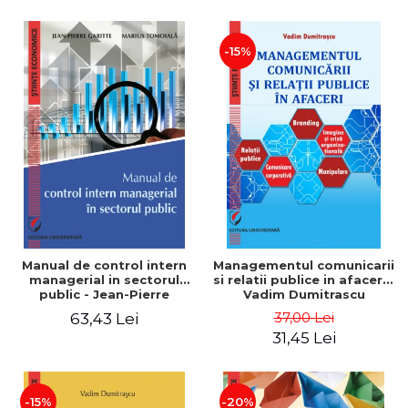
-15%
Manual de control intern
Managementul comunicarii
managerial in sectorul
si relatii publice in afaceri -
public - Jean-Pierre
Vadim Dumitrascu
Garitte, Marius Tomoiala
37,00 Lei
63,43 Lei
31,45 Lei
-15%
-20%