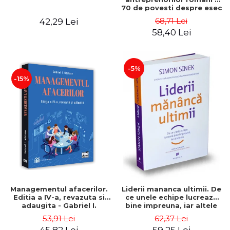
70 de povesti despre esec
care sa-ti inspire succesul
68,71 Lei
42,29 Lei
58,40 Lei
-5%
-15%
Managementul afacerilor.
Liderii mananca ultimii. De
Editia a IV-a, revazuta si
ce unele echipe lucreaza
adaugita - Gabriel I.
bine impreuna, iar altele
Nastase
nu. Editia a II-a - Simon
53,91 Lei
62,37 Lei
Sinek