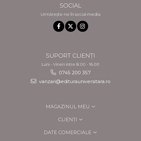
SOCIAL
Urmărește-ne în social media
SUPORT CLIENȚI
Luni - Vineri intre 8.00 - 16.00
0745 200 357
vanzari@editurauniversitara.ro
MAGAZINUL MEU
CLIENȚI
DATE COMERCIALE