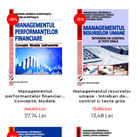
-15%
-15%
Managementul
Managementul resurselor
performantelor financiare.
umane - Intrebari de
Concepte. Modele.
control si teste grila
Instrumente
44,40 Lei
15,86 Lei
37,74 Lei
13,48 Lei