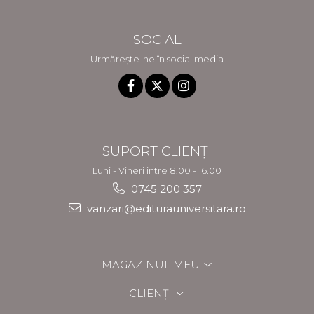
SOCIAL
Urmărește-ne în social media
SUPORT CLIENȚI
Luni - Vineri intre 8.00 - 16.00
0745 200 357
vanzari@editurauniversitara.ro
MAGAZINUL MEU
CLIENȚI