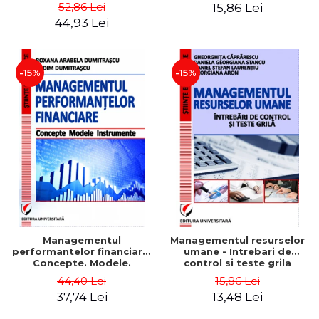
Daniela Georgiana Stancu,
52,86 Lei
15,86 Lei
Georgiana Aron
44,93 Lei
-15%
-15%
Managementul
Managementul resurselor
performantelor financiare.
umane - Intrebari de
Concepte. Modele.
control si teste grila
Instrumente
44,40 Lei
15,86 Lei
37,74 Lei
13,48 Lei