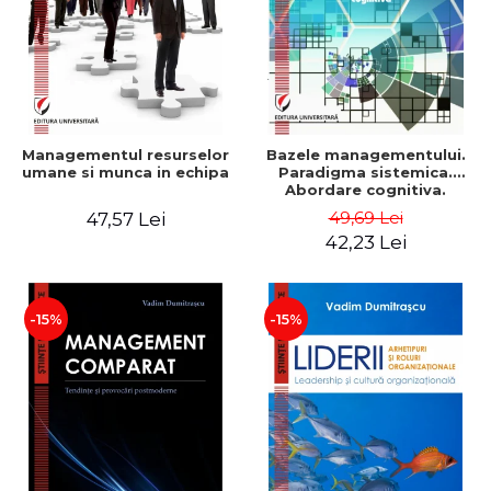
Managementul resurselor
Bazele managementului.
umane si munca in echipa
Paradigma sistemica.
Abordare cognitiva.
Perspectiva
49,69 Lei
47,57 Lei
comportamentala - Vadim
42,23 Lei
Dumitrascu
-15%
-15%