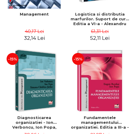
Management
Logistica si distributia
marfurilor. Suport de curs.
Editia a VI-a - Alexandru
Burda
40,17 Lei
61,31 Lei
32,14 Lei
52,11 Lei
-15%
-15%
Diagnosticarea
Fundamentele
organizatiei - Ion
managementului
Verboncu, Ion Popa,
organizatiei. Editia a III-a -
Simona Catalina Stefan
Eugen Burdus, Ion Popa