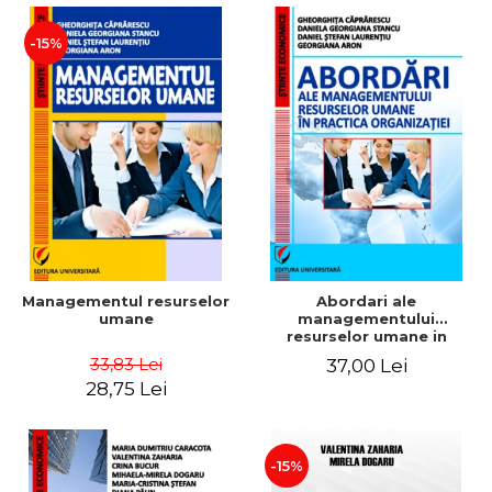
-15%
Managementul resurselor
Abordari ale
umane
managementului
resurselor umane in
practica organizatiei
33,83 Lei
37,00 Lei
28,75 Lei
-15%