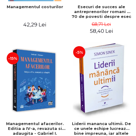
Esecuri de succes ale
Managementul costurilor
antreprenorilor romani -
70 de povesti despre esec
care sa-ti inspire succesul
68,71 Lei
42,29 Lei
58,40 Lei
-5%
-15%
Managementul afacerilor.
Liderii mananca ultimii. De
Editia a IV-a, revazuta si
ce unele echipe lucreaza
adaugita - Gabriel I.
bine impreuna, iar altele