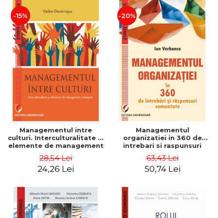
-15%
-20%
Managementul intre
Managementul
culturi. Interculturalitate si
organizatiei in 360 de
elemente de management
intrebari si raspunsuri
comparat - Vadim
comentate - Ion Verboncu
28,54 Lei
63,43 Lei
Dumitrascu
24,26 Lei
50,74 Lei