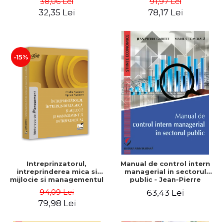
38,06 Lei
91,97 Lei
32,35 Lei
78,17 Lei
-15%
Intreprinzatorul,
Manual de control intern
intreprinderea mica si
managerial in sectorul
mijlocie si managementul
public - Jean-Pierre
intreprenorial - Ovidiu
Garitte, Marius Tomoiala
94,09 Lei
63,43 Lei
Nicolescu, Ciprian
79,98 Lei
Nicolescu