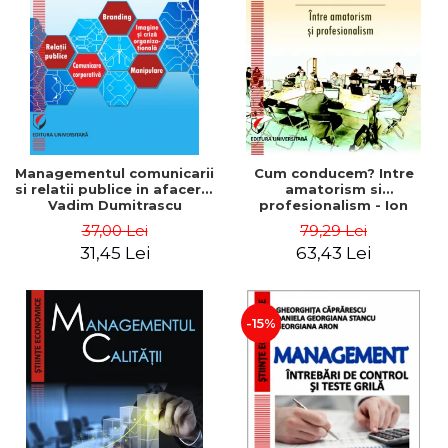
ADMINISTRATIVE
Cum Cumpăr
ȘTIINȚE ECONOMICE
Livrare
ȘTIINȚE EXACTE
Politica de Retur
EDUCAȚIE FIZICĂ ȘI SPORT
Formular de Retur
PREUNIVERSITARIA
Distribuitori
TIMP LIBER
ÎN CURS DE APARIȚIE
Managementul comunicarii
Cum conducem? Intre
si relatii publice in afaceri -
amatorism si
NOUTĂȚI
Vadim Dumitrascu
profesionalism - Ion
Verboncu
PACHETE DE STUDIU
37,00 Lei
79,29 Lei
31,45 Lei
63,43 Lei
PROMOȚIILE LUNII
ULTIMELE EXEMPLARE
-15%