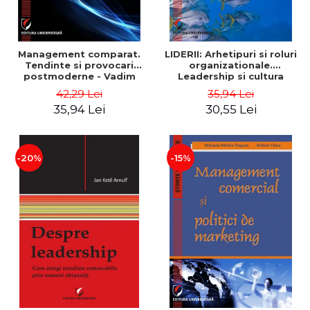
Management comparat.
LIDERII: Arhetipuri si roluri
Tendinte si provocari
organizationale.
postmoderne - Vadim
Leadership si cultura
Dumitrascu
organizationala - Vadim
42,29 Lei
35,94 Lei
Dumitrascu
35,94 Lei
30,55 Lei
-20%
-15%