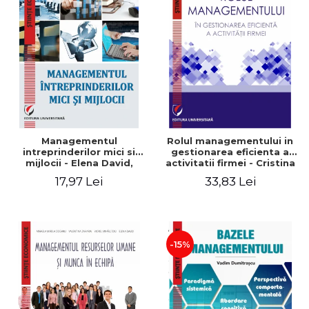
Managementul
Rolul managementului in
intreprinderilor mici si
gestionarea eficienta a
mijlocii - Elena David,
activitatii firmei - Cristina
Mihaela-Mirela Dogaru,
Stefan, Elena David,
17,97 Lei
33,83 Lei
Roxana Carmen Ionescu,
Gabriel Nastase, Mihaela-
Valentina Zaharia
Mirela Dogaru, Valentina
Zaharia
-15%