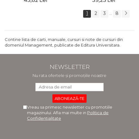
45,82 Lei
59,25 Lei
1
2
3
8
...
Contine lista de carti, manuale, cursuri si note de cursuri din
domeniul Management, publicate de Editura Universitara.
NEWSLETTER
Nu rata ofertele și promoțiile noastre
Vreau sa primesc newsletter cu promotiile
magazinului. Afla mai multe in
Politica de
Confidentialitate