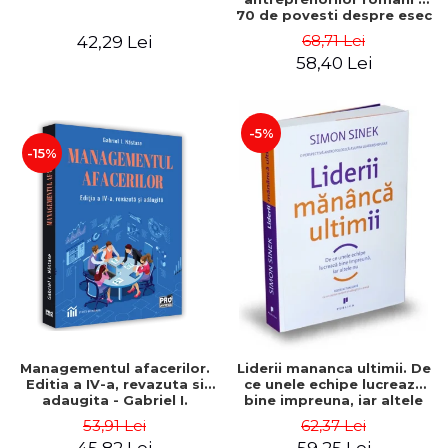
70 de povesti despre esec
care sa-ti inspire succesul
68,71 Lei
42,29 Lei
58,40 Lei
-5%
-15%
Managementul afacerilor.
Liderii mananca ultimii. De
Editia a IV-a, revazuta si
ce unele echipe lucreaza
adaugita - Gabriel I.
bine impreuna, iar altele
Nastase
nu. Editia a II-a - Simon
53,91 Lei
62,37 Lei
Sinek