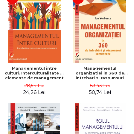
Managementul intre
Managementul
culturi. Interculturalitate si
organizatiei in 360 de
elemente de management
intrebari si raspunsuri
comparat - Vadim
comentate - Ion Verboncu
28,54 Lei
63,43 Lei
Dumitrascu
24,26 Lei
50,74 Lei