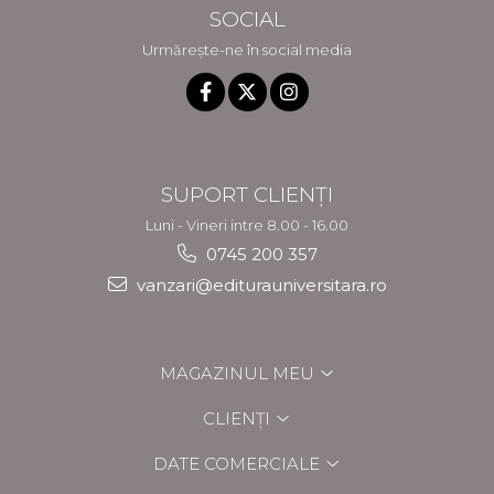
SOCIAL
Urmărește-ne în social media
SUPORT CLIENȚI
Luni - Vineri intre 8.00 - 16.00
0745 200 357
vanzari@editurauniversitara.ro
MAGAZINUL MEU
CLIENȚI
DATE COMERCIALE