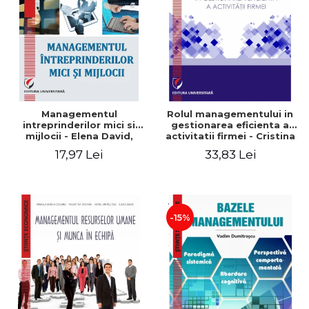
Managementul
Rolul managementului in
intreprinderilor mici si
gestionarea eficienta a
mijlocii - Elena David,
activitatii firmei - Cristina
Mihaela-Mirela Dogaru,
Stefan, Elena David,
17,97 Lei
33,83 Lei
Roxana Carmen Ionescu,
Gabriel Nastase, Mihaela-
Valentina Zaharia
Mirela Dogaru, Valentina
Zaharia
-15%