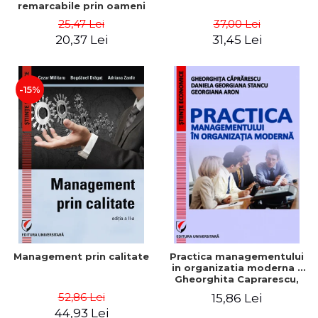
remarcabile prin oameni
obisnuiti
25,47 Lei
37,00 Lei
20,37 Lei
31,45 Lei
-15%
Management prin calitate
Practica managementului
in organizatia moderna -
Gheorghita Caprarescu,
Daniela Georgiana Stancu,
52,86 Lei
15,86 Lei
Georgiana Aron
44,93 Lei