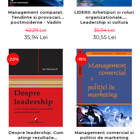
Management comparat.
LIDERII: Arhetipuri si roluri
Tendinte si provocari
organizationale.
postmoderne - Vadim
Leadership si cultura
Dumitrascu
organizationala - Vadim
42,29 Lei
35,94 Lei
Dumitrascu
35,94 Lei
30,55 Lei
-20%
-15%
Despre leadership. Cum
Management comercial si
atingi rezultate
politici de marketing