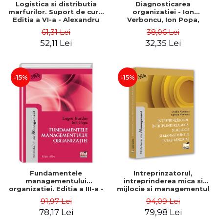
Logistica si distributia
Diagnosticarea
marfurilor. Suport de curs.
organizatiei - Ion
Editia a VI-a - Alexandru
Verboncu, Ion Popa,
Burda
Simona Catalina Stefan
61,31 Lei
38,06 Lei
52,11 Lei
32,35 Lei
-15%
-15%
Fundamentele
Intreprinzatorul,
managementului
intreprinderea mica si
organizatiei. Editia a III-a -
mijlocie si managementul
Eugen Burdus, Ion Popa
intreprenorial - Ovidiu
91,97 Lei
94,09 Lei
Nicolescu, Ciprian
78,17 Lei
79,98 Lei
Nicolescu