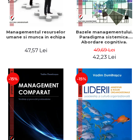
Managementul resurselor
Bazele managementului.
umane si munca in echipa
Paradigma sistemica.
Abordare cognitiva.
Perspectiva
49,69 Lei
47,57 Lei
comportamentala - Vadim
42,23 Lei
Dumitrascu
-15%
-15%