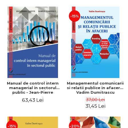
-15%
Manual de control intern
Managementul comunicarii
managerial in sectorul
si relatii publice in afaceri -
public - Jean-Pierre
Vadim Dumitrascu
Garitte, Marius Tomoiala
37,00 Lei
63,43 Lei
31,45 Lei
-15%
-20%