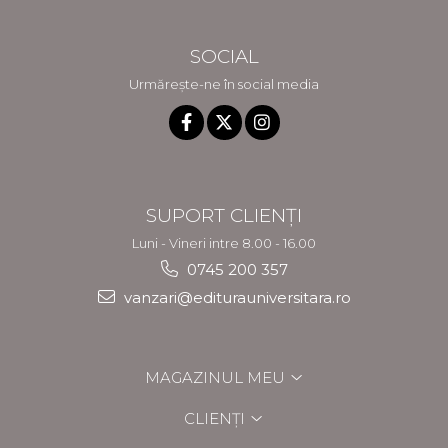
SOCIAL
Urmărește-ne în social media
SUPORT CLIENȚI
Luni - Vineri intre 8.00 - 16.00
0745 200 357
vanzari@editurauniversitara.ro
MAGAZINUL MEU
CLIENȚI