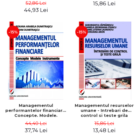
Daniela Georgiana Stancu,
52,86 Lei
15,86 Lei
Georgiana Aron
44,93 Lei
-15%
-15%
Managementul
Managementul resurselor
performantelor financiare.
umane - Intrebari de
Concepte. Modele.
control si teste grila
Instrumente
44,40 Lei
15,86 Lei
37,74 Lei
13,48 Lei