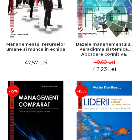
Managementul resurselor
Bazele managementului.
umane si munca in echipa
Paradigma sistemica.
Abordare cognitiva.
Perspectiva
49,69 Lei
47,57 Lei
comportamentala - Vadim
42,23 Lei
Dumitrascu
-15%
-15%