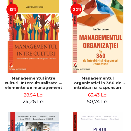
-15%
-20%
Managementul intre
Managementul
culturi. Interculturalitate si
organizatiei in 360 de
elemente de management
intrebari si raspunsuri
comparat - Vadim
comentate - Ion Verboncu
28,54 Lei
63,43 Lei
Dumitrascu
24,26 Lei
50,74 Lei