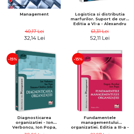
Management
Logistica si distributia
marfurilor. Suport de curs.
Editia a VI-a - Alexandru
Burda
40,17 Lei
61,31 Lei
32,14 Lei
52,11 Lei
-15%
-15%
Diagnosticarea
Fundamentele
organizatiei - Ion
managementului
Verboncu, Ion Popa,
organizatiei. Editia a III-a -
Simona Catalina Stefan
Eugen Burdus, Ion Popa