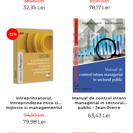
38,06 Lei
91,97 Lei
32,35 Lei
78,17 Lei
-15%
Intreprinzatorul,
Manual de control intern
intreprinderea mica si
managerial in sectorul
mijlocie si managementul
public - Jean-Pierre
intreprenorial - Ovidiu
Garitte, Marius Tomoiala
94,09 Lei
63,43 Lei
Nicolescu, Ciprian
79,98 Lei
Nicolescu