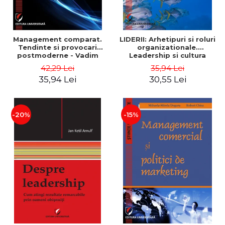
Management comparat.
LIDERII: Arhetipuri si roluri
Tendinte si provocari
organizationale.
postmoderne - Vadim
Leadership si cultura
Dumitrascu
organizationala - Vadim
42,29 Lei
35,94 Lei
Dumitrascu
35,94 Lei
30,55 Lei
-20%
-15%