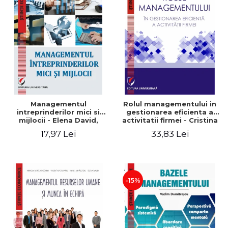
Managementul
Rolul managementului in
intreprinderilor mici si
gestionarea eficienta a
mijlocii - Elena David,
activitatii firmei - Cristina
Mihaela-Mirela Dogaru,
Stefan, Elena David,
17,97 Lei
33,83 Lei
Roxana Carmen Ionescu,
Gabriel Nastase, Mihaela-
Valentina Zaharia
Mirela Dogaru, Valentina
Zaharia
-15%