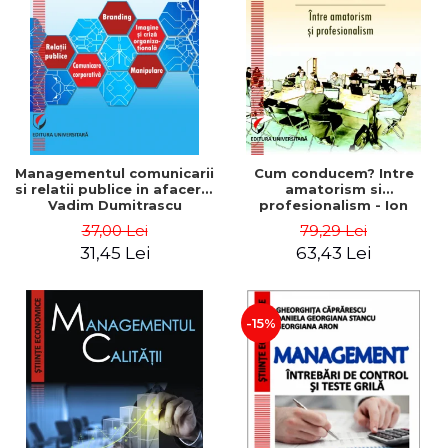
ADMINISTRATIVE
Cum Cumpăr
ȘTIINȚE ECONOMICE
Livrare
ȘTIINȚE EXACTE
Politica de Retur
EDUCAȚIE FIZICĂ ȘI SPORT
Formular de Retur
PREUNIVERSITARIA
Distribuitori
TIMP LIBER
ÎN CURS DE APARIȚIE
Managementul comunicarii
Cum conducem? Intre
si relatii publice in afaceri -
amatorism si
NOUTĂȚI
Vadim Dumitrascu
profesionalism - Ion
Verboncu
PACHETE DE STUDIU
37,00 Lei
79,29 Lei
31,45 Lei
63,43 Lei
PROMOȚIILE LUNII
ULTIMELE EXEMPLARE
-15%