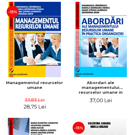
-15%
Managementul resurselor
Abordari ale
umane
managementului
resurselor umane in
practica organizatiei
33,83 Lei
37,00 Lei
28,75 Lei
-15%