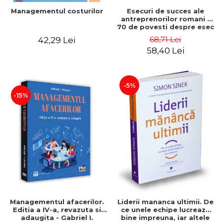
Esecuri de succes ale
Managementul costurilor
antreprenorilor romani -
70 de povesti despre esec
care sa-ti inspire succesul
68,71 Lei
42,29 Lei
58,40 Lei
-5%
-15%
Managementul afacerilor.
Liderii mananca ultimii. De
Editia a IV-a, revazuta si
ce unele echipe lucreaza
adaugita - Gabriel I.
bine impreuna, iar altele