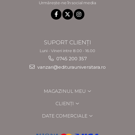
Urmărește-ne în social media
SUPORT CLIENȚI
Luni - Vineri intre 8.00 - 16.00
0745 200 357
vanzari@editurauniversitara.ro
MAGAZINUL MEU
CLIENȚI
DATE COMERCIALE