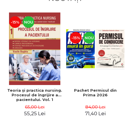
-15%
NOU
-15%
NOU
Pachet Permisul din
Teoria şi practica nursing.
Prima 2026
Procesul de îngrijire a
pacientului. Vol. 1
84,00 Lei
65,00 Lei
71,40 Lei
55,25 Lei