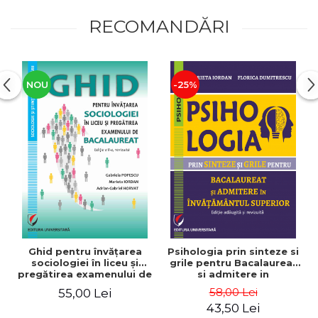
RECOMANDĂRI
NOU
-25%
Ghid pentru învăţarea
Psihologia prin sinteze si
sociologiei în liceu şi
grile pentru Bacalaureat
pregătirea examenului de
si admitere in
Bacalaureat, ediția a II-a,
invatamantul superior
58,00 Lei
55,00 Lei
revizuită
43,50 Lei