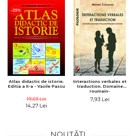
ADMINISTRATIVE
Cum Cumpăr
-25%
ȘTIINȚE ECONOMICE
Livrare
ȘTIINȚE EXACTE
Politica de Retur
EDUCAȚIE FIZICĂ ȘI SPORT
Formular de Retur
PREUNIVERSITARIA
Distribuitori
TIMP LIBER
ÎN CURS DE APARIȚIE
NOUTĂȚI
PACHETE DE STUDIU
PROMOȚIILE LUNII
Atlas didactic de istorie.
Interactions verbales et
Editia a II-a - Vasile Pascu
traduction. Domaine
ULTIMELE EXEMPLARE
roumain-
français/français-roumain
19,03 Lei
7,93 Lei
- Mioara Codleanu
14,27 Lei
NOUTĂȚI