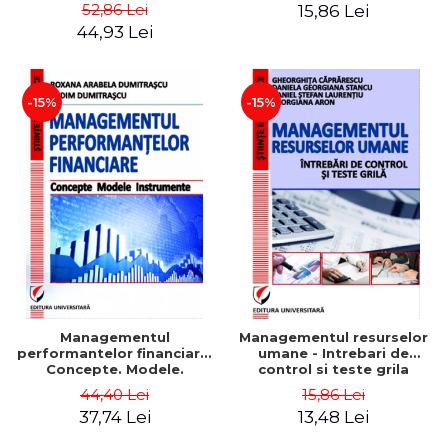
Daniela Georgiana Stancu,
52,86 Lei
15,86 Lei
Georgiana Aron
44,93 Lei
-15%
-15%
Managementul
Managementul resurselor
performantelor financiare.
umane - Intrebari de
Concepte. Modele.
control si teste grila
Instrumente
44,40 Lei
15,86 Lei
37,74 Lei
13,48 Lei