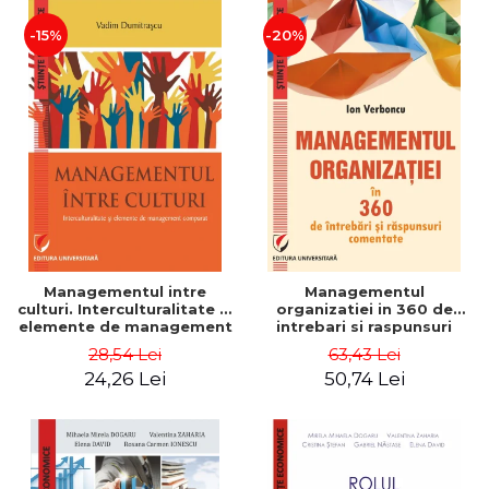
-15%
-20%
Managementul intre
Managementul
culturi. Interculturalitate si
organizatiei in 360 de
elemente de management
intrebari si raspunsuri
comparat - Vadim
comentate - Ion Verboncu
28,54 Lei
63,43 Lei
Dumitrascu
24,26 Lei
50,74 Lei