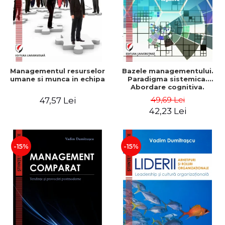
Managementul resurselor
Bazele managementului.
umane si munca in echipa
Paradigma sistemica.
Abordare cognitiva.
Perspectiva
49,69 Lei
47,57 Lei
comportamentala - Vadim
42,23 Lei
Dumitrascu
-15%
-15%