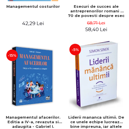
Esecuri de succes ale
Managementul costurilor
antreprenorilor romani -
70 de povesti despre esec
care sa-ti inspire succesul
68,71 Lei
42,29 Lei
58,40 Lei
-5%
-15%
Managementul afacerilor.
Liderii mananca ultimii. De
Editia a IV-a, revazuta si
ce unele echipe lucreaza
adaugita - Gabriel I.
bine impreuna, iar altele