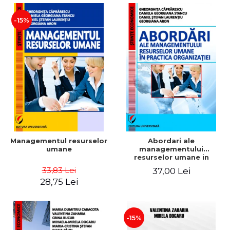
-15%
Managementul resurselor
Abordari ale
umane
managementului
resurselor umane in
practica organizatiei
33,83 Lei
37,00 Lei
28,75 Lei
-15%