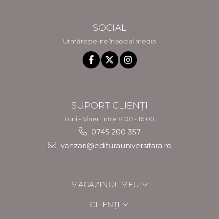
SOCIAL
Urmărește-ne în social media
SUPORT CLIENȚI
Luni - Vineri intre 8.00 - 16.00
0745 200 357
vanzari@editurauniversitara.ro
MAGAZINUL MEU
CLIENȚI