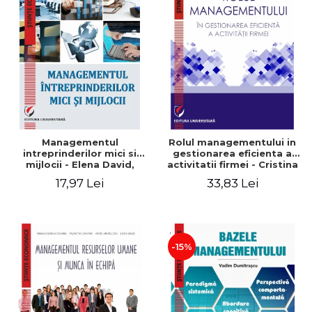
Managementul
Rolul managementului in
intreprinderilor mici si
gestionarea eficienta a
mijlocii - Elena David,
activitatii firmei - Cristina
Mihaela-Mirela Dogaru,
Stefan, Elena David,
17,97 Lei
33,83 Lei
Roxana Carmen Ionescu,
Gabriel Nastase, Mihaela-
Valentina Zaharia
Mirela Dogaru, Valentina
Zaharia
-15%