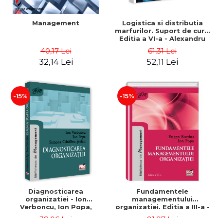
Management
Logistica si distributia
marfurilor. Suport de curs.
Editia a VI-a - Alexandru
Burda
40,17 Lei
61,31 Lei
32,14 Lei
52,11 Lei
-15%
-15%
Diagnosticarea
Fundamentele
organizatiei - Ion
managementului
Verboncu, Ion Popa,
organizatiei. Editia a III-a -
Simona Catalina Stefan
Eugen Burdus, Ion Popa