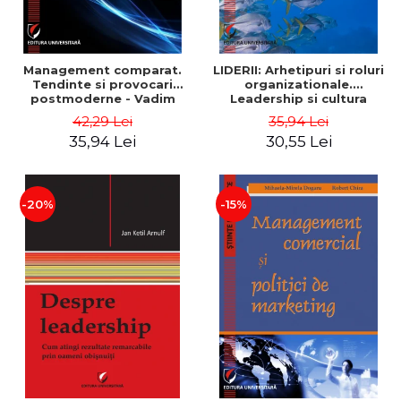
Management comparat.
LIDERII: Arhetipuri si roluri
Tendinte si provocari
organizationale.
postmoderne - Vadim
Leadership si cultura
Dumitrascu
organizationala - Vadim
42,29 Lei
35,94 Lei
Dumitrascu
35,94 Lei
30,55 Lei
-20%
-15%