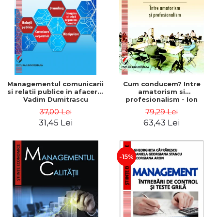
ADMINISTRATIVE
Cum Cumpăr
ȘTIINȚE ECONOMICE
Livrare
ȘTIINȚE EXACTE
Politica de Retur
EDUCAȚIE FIZICĂ ȘI SPORT
Formular de Retur
PREUNIVERSITARIA
Distribuitori
TIMP LIBER
ÎN CURS DE APARIȚIE
Managementul comunicarii
Cum conducem? Intre
si relatii publice in afaceri -
amatorism si
NOUTĂȚI
Vadim Dumitrascu
profesionalism - Ion
Verboncu
PACHETE DE STUDIU
37,00 Lei
79,29 Lei
31,45 Lei
63,43 Lei
PROMOȚIILE LUNII
ULTIMELE EXEMPLARE
-15%