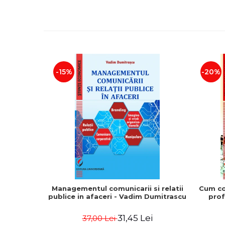
-15%
-20%
Managementul comunicarii si relatii
Cum co
publice in afaceri - Vadim Dumitrascu
prof
31,45 Lei
37,00 Lei