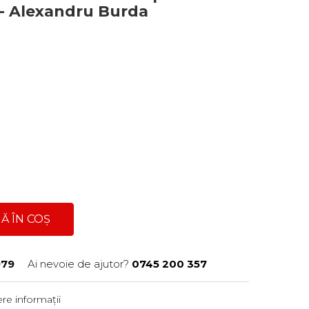
a - Alexandru Burda
Ă ÎN COȘ
979
Ai nevoie de ajutor?
0745 200 357
re informații