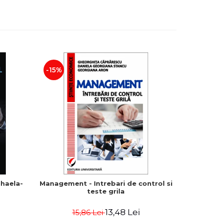
-15%
-20%
ihaela-
Management - Intrebari de control si
teste grila
13,48 Lei
15,86 Lei