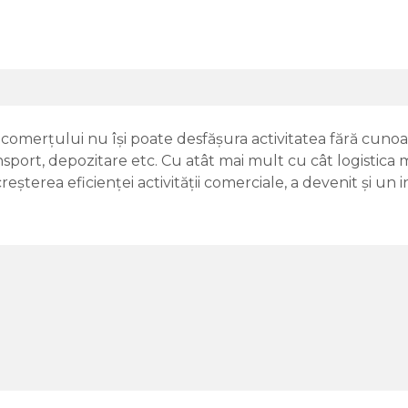
merţului nu îşi poate desfăşura activitatea fără cunoaşter
transport, depozitare etc. Cu atât mai mult cu cât logistica
creşterea eficienţei activităţii comerciale, a devenit şi