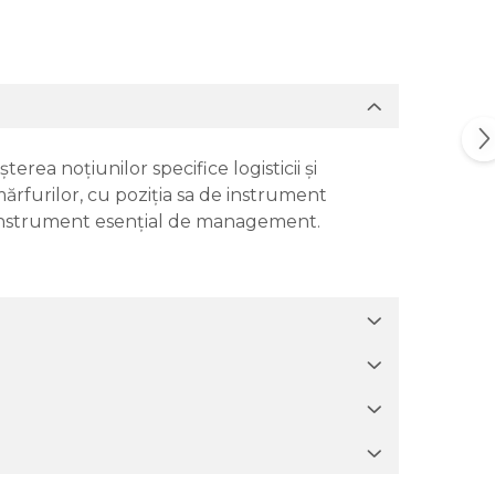
ea noţiunilor specifice logisticii şi
 mărfurilor, cu poziţia sa de instrument
 un instrument esenţial de management.