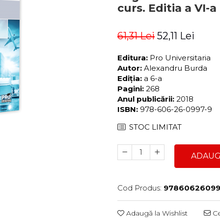
curs. Editia a VI-
61,31 Lei
52,11 Lei
Editura:
Pro Universitaria
Autor:
Alexandru Burda
Ediția:
a 6-a
Pagini:
268
Anul publicării:
2018
ISBN:
978-606-26-0997-9
STOC LIMITAT
ADAUG
Cod Produs:
9786062609
Adaugă la Wishlist
Ce