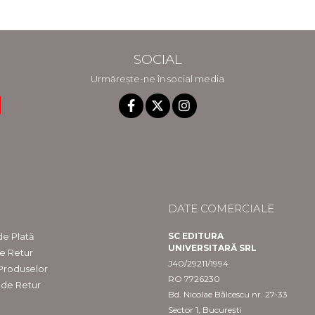
SOCIAL
Urmărește-ne în social media
DATE COMERCIALE
e Plată
SC EDITURA
UNIVERSITARĂ SRL
de Retur
J40/29211/1994
 Produselor
RO 7726230
 de Retur
Bd. Nicolae Bălcescu nr. 27-33
Sector 1, București