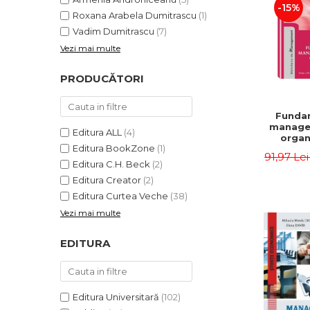
-15%
Roxana Arabela Dumitrascu
(1)
Vadim Dumitrascu
(7)
Vezi mai multe
PRODUCĂTORI
Funda
manage
Editura ALL
(4)
organi
Editura BookZone
(1)
Editia 
91,97 Le
Eugen 
Editura C.H. Beck
(2)
Ion
Editura Creator
(2)
Editura Curtea Veche
(38)
Vezi mai multe
EDITURA
Editura Universitară
(102)