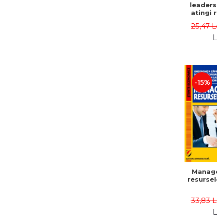
leaders
atingi 
remarca
25,47 L
oameni 
L
-15%
Manag
resurse
33,83 
L