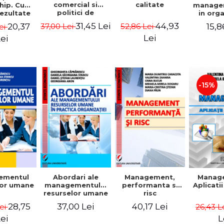
comercial si
calitate
hip. Cum
manage
politici de
rezultate
in org
marketing
bile prin
mode
31,45 Lei
44,93
20,37
15,8
37,00 Lei
52,86 Lei
ei
obisnuiti
Gheo
Capra
Lei
ei
Dan
Geor
Sta
Georgi
-15%
ementul
Abordari ale
Management,
Manag
lor umane
managementului
performanta si
Aplicati
resurselor umane
risc
in practica
28,75
37,00 Lei
40,17 Lei
Lei
26,43 L
organizatiei
ei
L