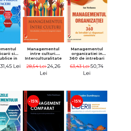
ementul
Managementul
Managementul
carii si
intre culturi.
organizatiei in
publice in
Interculturalitate
360 de intrebari
 - Vadim
si elemente de
si raspunsuri
31,45 Lei
24,26
50,74
i
28,54 Lei
63,43 Lei
trascu
management
comentate - Ion
comparat -
Verboncu
Lei
Lei
Vadim
Dumitrascu
-15%
-15%