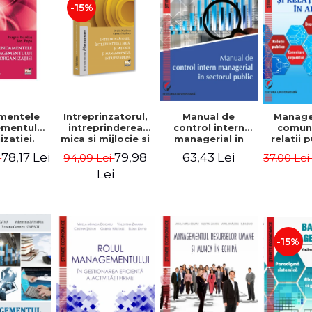
-15%
mentele
Intreprinzatorul,
Manual de
Manag
mentului
intreprinderea
control intern
comuni
zatiei.
mica si mijlocie si
managerial in
relatii 
a III-a -
managementul
sectorul public -
afaceri
78,17 Lei
79,98
63,43 Lei
i
94,09 Lei
37,00 Le
Burdus,
intreprenorial -
Jean-Pierre
Dumi
 Popa
Ovidiu Nicolescu,
Garitte, Marius
Lei
Ciprian Nicolescu
Tomoiala
-15%