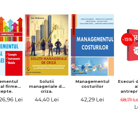
-15%
Solutii
ementul
Managementul
Esecuri 
manageriale de
al firmei.
costurilor
a
criza.
epte.
antrepr
Restructurarea
umente.
romani
44,40 Lei
26,96 Lei
42,29 Lei
68,71 L
organizationala
dele
povest
sau
esec ca
L
reproiectarea
inspire
manageriala