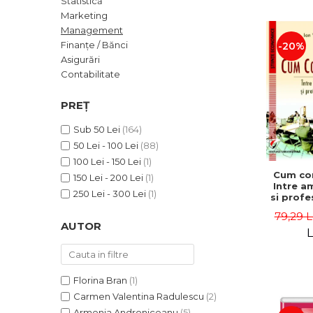
Statistică
ADMINISTRATIVE
Cum Cumpăr
Marketing
ȘTIINȚE ECONOMICE
Livrare
Management
ȘTIINȚE EXACTE
Finanțe / Bănci
-20%
Politica de Retur
Asigurări
EDUCAȚIE FIZICĂ ȘI SPORT
Formular de Retur
Contabilitate
PREUNIVERSITARIA
Distribuitori
TIMP LIBER
PREȚ
ÎN CURS DE APARIȚIE
Sub 50 Lei
(164)
NOUTĂȚI
50 Lei - 100 Lei
(88)
PACHETE DE STUDIU
100 Lei - 150 Lei
(1)
Cum co
150 Lei - 200 Lei
(1)
PROMOȚIILE LUNII
Intre a
250 Lei - 300 Lei
(1)
si profe
ULTIMELE EXEMPLARE
- Ion 
79,29 L
AUTOR
L
Florina Bran
(1)
Carmen Valentina Radulescu
(2)
Armenia Androniceanu
(5)