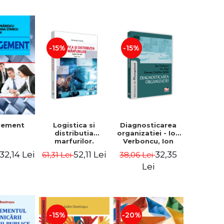
-15%
-15%
Logistica si
Diagnosticarea
gement
distributia
organizatiei - Ion
marfurilor.
Verboncu, Ion
Suport de curs.
Popa, Simona
52,11 Lei
32,35
32,14 Lei
61,31 Lei
38,06 Lei
Editia a VI-a -
Catalina Stefan
Alexandru Burda
Lei
-15%
-20%