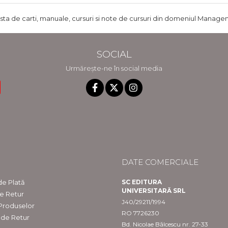
ista de carti, manuale, cursuri si note de cursuri din domeniul Managem
SOCIAL
Urmărește-ne în social media
DATE COMERCIALE
e Plată
SC EDITURA
UNIVERSITARĂ SRL
de Retur
J40/29211/1994
 Produselor
RO 7726230
 de Retur
Bd. Nicolae Bălcescu nr. 27-33