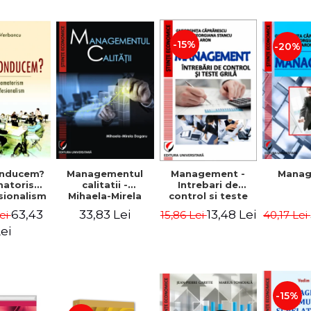
-15%
-20%
nducem?
Managementul
Management -
Mana
matorism
calitatii -
Intrebari de
sionalism
Mihaela-Mirela
control si teste
Verboncu
Dogaru
grila
63,43
33,83 Lei
13,48 Lei
ei
15,86 Lei
40,17 Lei
ei
-15%