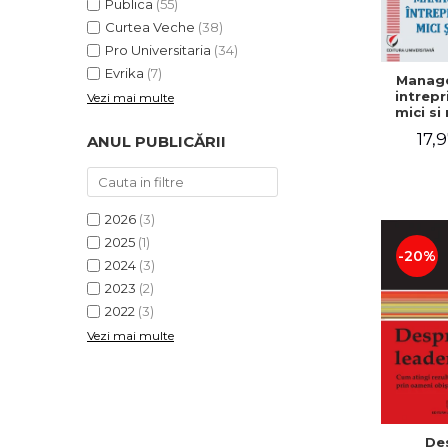
Publica
(55)
Curtea Veche
(38)
Pro Universitaria
(34)
Evrika
(7)
Manag
intrepr
Vezi mai multe
mici si 
Elena
17,9
ANUL PUBLICĂRII
Mihael
Dogaru
Carmen 
Valentin
2026
(3)
2025
(1)
-20%
2024
(3)
2023
(2)
2022
(3)
Vezi mai multe
De