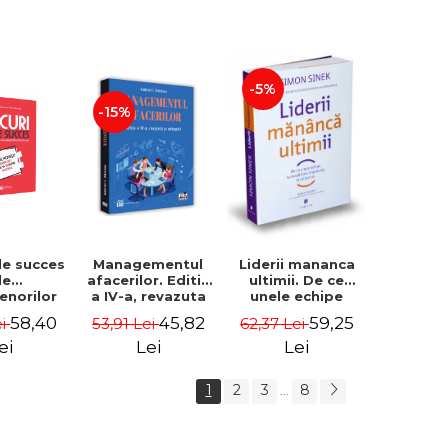
-5%
-15%
de succes
Managementul
Liderii mananca
le
afacerilor. Editia
ultimii. De ce
enorilor
a IV-a, revazuta
unele echipe
 - 70 de
si adaugita -
lucreaza bine
58,40
45,82
59,25
ei
53,91 Lei
62,37 Lei
i despre
Gabriel I. Nastase
impreuna, iar
re sa-ti
altele nu. Editia a
ei
Lei
Lei
 succesul
II-a - Simon Sinek
1
2
3
8
...