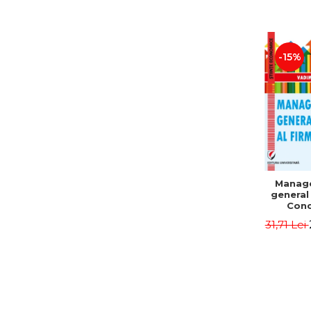
-15%
Manag
general 
Conc
Instr
31,71 Lei
Mo