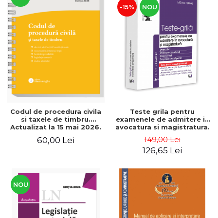
-15%
NOU
Codul de procedura civila
Teste grila pentru
si taxele de timbru.
examenele de admitere in
Actualizat la 15 mai 2026.
avocatura si magistratura.
Spiralat
Drept civil. Drept
149,00 Lei
60,00 Lei
procesual civil. Drept
126,65 Lei
penal. Drept procesual
penal. Editia a VII-a,
revazuta si adaugita -
Malina Tebies
NOU