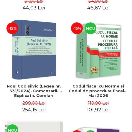
51,80 Lei
54,90 Lei
formarea Legii Tarii si
Principatelor Romane.
44,03 Lei
46,67 Lei
Descalecat. Editia a III-a,
Editia a II-a, revizuita si
revizuita si adaugita - Jean
adaugita - Jean Andrei
Andrei Aurel
Aurel
-15%
-15%
NOU
Noul Cod silvic (Legea nr.
Codul fiscal cu Norme si
331/2024). Comentarii.
Codul de procedura fiscala.
Explicatii. Corelari
Mai 2026
legislative interne si
299,00 Lei
119,90 Lei
unionale. Retrocedarea
254,15 Lei
101,92 Lei
terenurilor forestiere -
Oliviu Puie
NOU