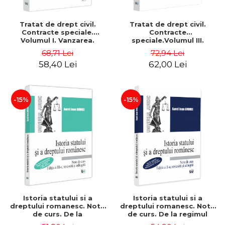
Tratat de drept civil.
Tratat de drept civil.
Contracte speciale.
Contracte
Volumul I. Vanzarea.
speciale.Volumul III.
Schimbul. Editia a VI-a,
Depozitul. Imprumutul de
68,71 Lei
72,94 Lei
actualizata si completata -
folosinta. Imprumutul de
58,40 Lei
62,00 Lei
Francisc Deak, Lucian
consumatie. Tranzactia.
Mihai, Romeo Popescu
Donatia. Editia a VI-a,
actualizata si completata -
Francisc Deak, Luci
-15%
-15%
Istoria statului si a
Istoria statului si a
dreptului romanesc. Note
dreptului romanesc. Note
de curs. De la
de curs. De la regimul
prestatalitatea traca, la
fanariot, la Unirea