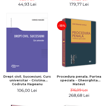
explicatii - Ed. coord. de:
44,93 Lei
179,77 Lei
Vasile Bozesan Autor:
Daniel-Laurentiu Carstean,
Elena Dobritoiu, Vali Ionut
Giur
-15%
Drept civil. Succesiuni. Curs
Procedura penala. Partea
universitar - Cristina
speciala - Gheorghita
Codruta Hageanu
Mateut
316,09 Lei
106,00 Lei
268,68 Lei