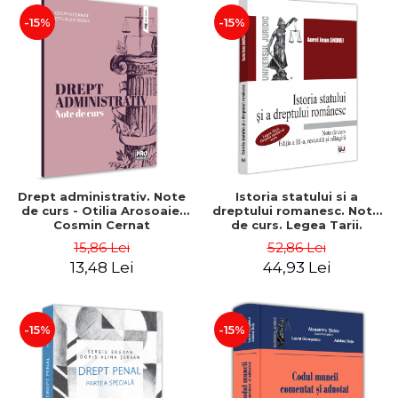
-15%
-15%
Drept administrativ. Note
Istoria statului si a
de curs - Otilia Arosoaie,
dreptului romanesc. Note
Cosmin Cernat
de curs. Legea Tarii.
Dreptul medieval scris.
15,86 Lei
52,86 Lei
Editia a III-a, revizuita si
13,48 Lei
44,93 Lei
adaugita - Jean Andrei
Aurel
-15%
-15%