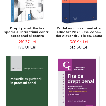
Drept penal. Partea
Codul muncii comentat si
speciala. Infractiuni contra
adnotat 2025 - Ed. coord.
persoanei si contra
de: Alexandru Ticlea, Laura
infaptuirii justitiei. Editia a
Georgescu, Adelina Dutu
210,37 Lei
368,94 Lei
IV-a, revazuta si adaugita -
178,81 Lei
313,60 Lei
Sergiu Bogdan, Doris Alina
Serban