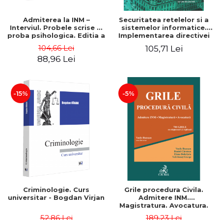
Admiterea la INM –
Securitatea retelelor si a
Interviul. Probele scrise si
sistemelor informatice.
proba psihologica. Editia a
Implementarea directivei
IV-a, revizuita si adaugita -
NIS in Romania, Volumul 1 -
104,66 Lei
105,71 Lei
Laura Cristina Neamt , Ioan
Marius Dumitrescu, Daniela
88,96 Lei
Ilies Neamt
Simionovici
-15%
-5%
Criminologie. Curs
Grile procedura Civila.
universitar - Bogdan Virjan
Admitere INM.
Magistratura. Avocatura.
700 grile cu raspunsuri si
52,86 Lei
189,23 Lei