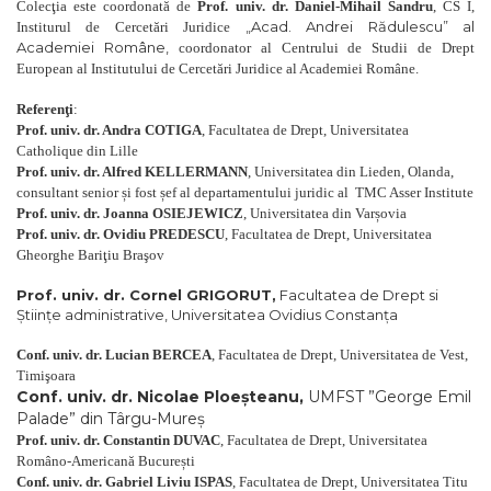
Colecţia este coordonată de
Prof. univ. dr. Daniel-Mihail Sandru
, CS I,
„Acad. Andrei Rădulescu” al
Institurul de Cercetări Juridice
Academiei Române,
coordonator al Centrului de Studii de Drept
European al Institutului de Cercetări Juridice al Academiei Române.
Referenţi
:
Prof. univ. dr. Andra COTIGA
, Facultatea de Drept, Universitatea
Catholique din Lille
Prof. univ. dr. Alfred KELLERMANN
, Universitatea din Lieden, Olanda,
consultant senior și fost șef al departamentului juridic al TMC Asser Institute
Prof. univ. dr. Joanna OSIEJEWICZ
, Universitatea din Varșovia
Prof. univ. dr. Ovidiu PREDESCU
, Facultatea de Drept, Universitatea
Gheorghe Bariţiu Braşov
Prof. univ. dr. Cornel GRIGORUT,
Facultatea de Drept si
Ştiinţe administrative, Universitatea Ovidius Constanţa
Conf. univ. dr. Lucian BERCEA
, Facultatea de Drept, Universitatea de Vest,
Timişoara
Conf. univ. dr. Nicolae Ploeșteanu,
UMFST ”George Emil
Palade” din Târgu-Mureș
Prof. univ. dr. Constantin DUVAC
, Facultatea de Drept, Universitatea
Româno-Americană București
Conf. univ. dr. Gabriel Liviu ISPAS
, Facultatea de Drept, Universitatea Titu