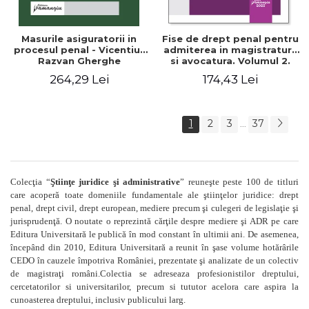
Masurile asiguratorii in
Fise de drept penal pentru
procesul penal - Vicentiu-
admiterea in magistratura
Razvan Gherghe
si avocatura. Volumul 2.
Partea speciala. Editia a
264,29 Lei
174,43 Lei
VIII-a, revizuita si adaugita
- Cristinel Ghigheci,
Simona Anghel
1
2
3
37
...
Colecţia “
Ştiinţe juridice şi administrative
” reuneşte peste 100 de titluri
care acoperă toate domeniile fundamentale ale ştiinţelor juridice:
drept
penal,
drept civil, drept european, mediere precum şi culegeri de legislaţie şi
jurisprudenţă. O noutate o reprezintă cărţile despre mediere şi ADR pe care
Editura Universitară le publică în mod constant în ultimii ani. De asemenea,
începând din 2010, Editura Universitară a reunit în şase volume hotărârile
CEDO în cauzele împotriva României, prezentate şi analizate de un colectiv
de magistraţi români.Colectia se adreseaza profesionistilor dreptului,
cercetatorilor si universitarilor, precum si tututor acelora care aspira la
cunoasterea dreptului, inclusiv publicului larg.