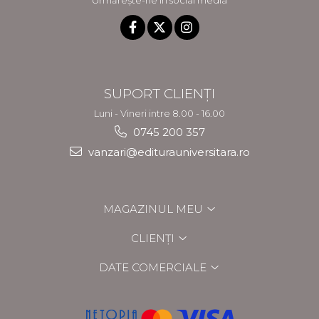
Urmărește-ne în social media
SUPORT CLIENȚI
Luni - Vineri intre 8.00 - 16.00
0745 200 357
vanzari@editurauniversitara.ro
MAGAZINUL MEU
CLIENȚI
DATE COMERCIALE