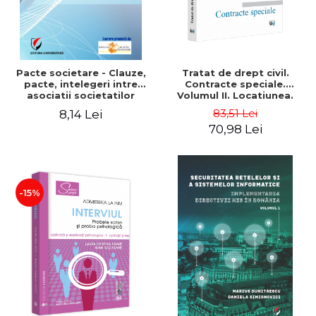
Pacte societare - Clauze,
Tratat de drept civil.
pacte, intelegeri intre
Contracte speciale.
asociatii societatilor
Volumul II. Locatiunea.
comerciale in
Inchirierea locuintei.
83,51 Lei
8,14 Lei
reglementarea Noului Cod
Arendarea. Mandatul.
70,98 Lei
Civil - Daniel-Mihail Sandru
Editia a VI-a, actualizata si
completata - Francisc
Deak, Lucian Mihai, Romeo
Popescu
-15%