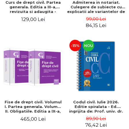
Curs de drept civil. Partea
Admiterea in notariat.
generala. Editia a III-a,
Culegere de subiecte cu
revizuita si adaugita -
explicatii ale variantelor de
Gabriel Boroi , Carla
raspuns. Editia a IV-a,
99,00 Lei
129,00 Lei
Alexandra Anghelescu
revazuta si adaugita 2026
84,15 Lei
- Carmen Nicoleta
Barbieru, Diana-Geanina
Ionas, Gabriela Ghile-
Buzan
-15%
NOU
Fise de drept civil. Volumul
Codul civil. Iulie 2026.
I. Partea generala. Volumul
Editie spiralata - Ed.
II. Obligatiile. Editia a IX-a,
ingrijita de: Prof. univ. dr.
revizuita si adaugita -
Dan Lupascu
89,90 Lei
465,00 Lei
Gabriel Boroi, Carla
76,42 Lei
Alexandra Anghelescu,