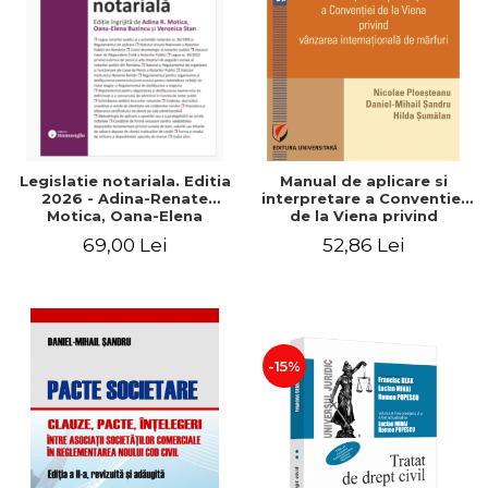
Legislatie notariala. Editia
Manual de aplicare si
2026 - Adina-Renate
interpretare a Conventiei
Motica, Oana-Elena
de la Viena privind
Buzincu, Veronica Stan
vanzarea internationala de
69,00 Lei
52,86 Lei
marfuri
-15%