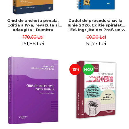
Ghid de ancheta penala.
Codul de procedura civila.
Editia a IV-a, revazuta si
Iunie 2026. Editie spiralata
adaugita - Dumitru
- Ed. ingrijita de: Prof. univ.
Cheaga, Gheorghe Sava
dr. Dan Lupascu
178,66 Lei
60,90 Lei
151,86 Lei
51,77 Lei
-15%
NOU