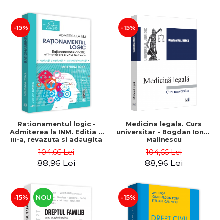
Ioana Nicolae
-15%
-15%
Rationamentul logic -
Medicina legala. Curs
Admiterea la INM. Editia a
universitar - Bogdan Ionut
III-a, revazuta si adaugita
Malinescu
Rationament analitic,
104,66 Lei
104,66 Lei
rationament logic si
88,96 Lei
88,96 Lei
intelegerea unui text scris
- aplicatii si explicatii -
Melentina Toma
-15%
NOU
-15%