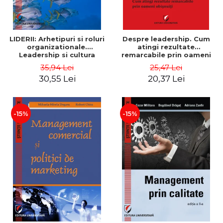
LIDERII: Arhetipuri si roluri
Despre leadership. Cum
organizationale.
atingi rezultate
Leadership si cultura
remarcabile prin oameni
organizationala - Vadim
obisnuiti
35,94 Lei
25,47 Lei
Dumitrascu
30,55 Lei
20,37 Lei
-15%
-15%