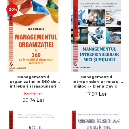
-20%
Managementul
Managementul
organizatiei in 360 de
intreprinderilor mici si
intrebari si raspunsuri
mijlocii - Elena David,
comentate - Ion Verboncu
Mihaela-Mirela Dogaru,
63,43 Lei
17,97 Lei
Roxana Carmen Ionescu,
50,74 Lei
Valentina Zaharia