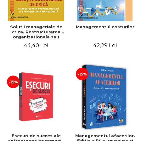
Solutii manageriale de
Managementul costurilor
criza. Restructurarea
organizationala sau
reproiectarea manageriala
44,40 Lei
42,29 Lei
-15%
-15%
Esecuri de succes ale
Managementul afacerilor.
antreprenorilor romani -
Editia a IV-a, revazuta si