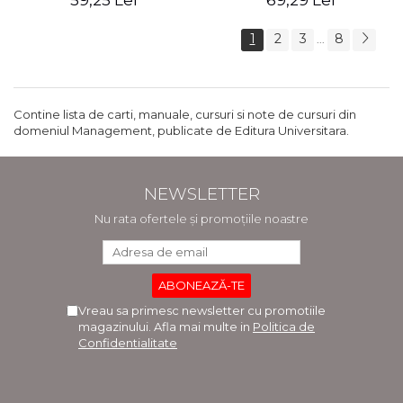
59,25 Lei
69,29 Lei
1
2
3
8
...
Contine lista de carti, manuale, cursuri si note de cursuri din
domeniul Management, publicate de Editura Universitara.
NEWSLETTER
Nu rata ofertele și promoțiile noastre
Vreau sa primesc newsletter cu promotiile
magazinului. Afla mai multe in
Politica de
Confidentialitate