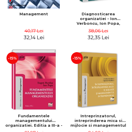
Management
Diagnosticarea
organizatiei - Ion
Verboncu, Ion Popa,
Simona Catalina Stefan
40,17 Lei
38,06 Lei
32,14 Lei
32,35 Lei
-15%
-15%
Fundamentele
Intreprinzatorul,
managementului
intreprinderea mica si
organizatiei. Editia a III-a -
mijlocie si managementul
Eugen Burdus, Ion Popa
intreprenorial - Ovidiu