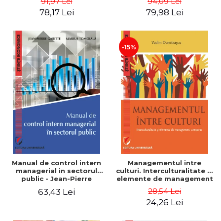
91,97 Lei
94,09 Lei
Nicolescu, Ciprian
78,17 Lei
79,98 Lei
Nicolescu
-15%
Manual de control intern
Managementul intre
managerial in sectorul
culturi. Interculturalitate si
public - Jean-Pierre
elemente de management
Garitte, Marius Tomoiala
comparat - Vadim
28,54 Lei
63,43 Lei
Dumitrascu
24,26 Lei