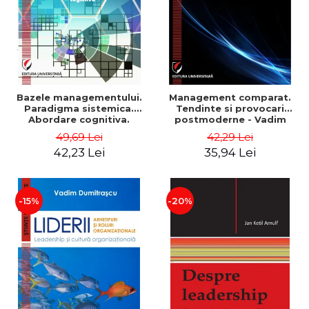
Bazele managementului.
Management comparat.
Paradigma sistemica.
Tendinte si provocari
Abordare cognitiva.
postmoderne - Vadim
Perspectiva
Dumitrascu
49,69 Lei
42,29 Lei
comportamentala - Vadim
42,23 Lei
35,94 Lei
Dumitrascu
-15%
-20%