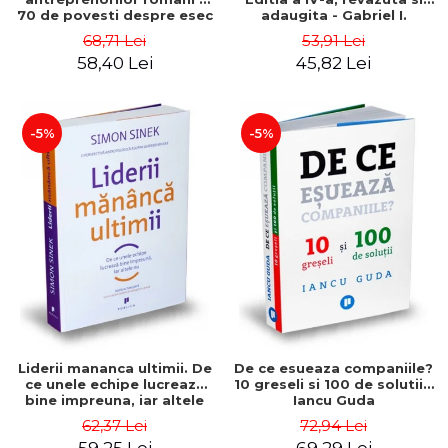
70 de povesti despre esec
adaugita - Gabriel I.
care sa-ti inspire succesul
Nastase
68,71 Lei
53,91 Lei
58,40 Lei
45,82 Lei
-5%
-5%
Liderii mananca ultimii. De
De ce esueaza companiile?
ce unele echipe lucreaza
10 greseli si 100 de solutii -
bine impreuna, iar altele
Iancu Guda
nu. Editia a II-a - Simon
62,37 Lei
72,94 Lei
Sinek