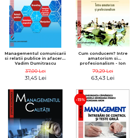
ADMINISTRATIVE
Cum Cumpăr
ȘTIINȚE ECONOMICE
Livrare
ȘTIINȚE EXACTE
Politica de Retur
EDUCAȚIE FIZICĂ ȘI SPORT
Formular de Retur
PREUNIVERSITARIA
Distribuitori
TIMP LIBER
ÎN CURS DE APARIȚIE
Managementul comunicarii
Cum conducem? Intre
si relatii publice in afaceri -
amatorism si
NOUTĂȚI
Vadim Dumitrascu
profesionalism - Ion
Verboncu
PACHETE DE STUDIU
37,00 Lei
79,29 Lei
31,45 Lei
63,43 Lei
PROMOȚIILE LUNII
ULTIMELE EXEMPLARE
-15%