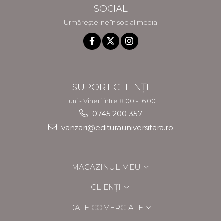
SOCIAL
Urmărește-ne în social media
SUPORT CLIENȚI
Luni - Vineri intre 8.00 - 16.00
0745 200 357
vanzari@editurauniversitara.ro
MAGAZINUL MEU
CLIENȚI
DATE COMERCIALE