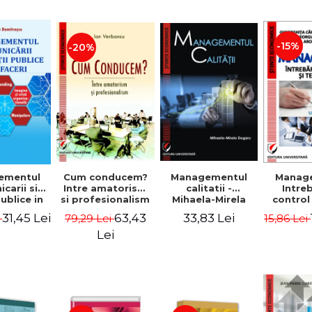
-15%
-20%
ementul
Cum conducem?
Managementul
Manag
carii si
Intre amatorism
calitatii -
Intre
publice in
si profesionalism
Mihaela-Mirela
control
 - Vadim
- Ion Verboncu
Dogaru
gr
31,45 Lei
63,43
33,83 Lei
i
79,29 Lei
15,86 Lei
trascu
Lei