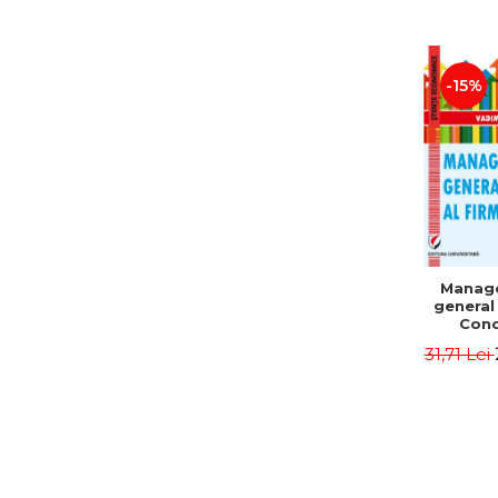
-15%
Manag
general 
Conc
Instr
31,71 Lei
Mo