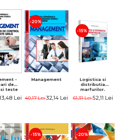
-20%
-15%
Logistica si
ement -
Management
distributia
bari de
marfurilor.
 si teste
Suport de curs.
ila
52,11 Lei
13,48 Lei
32,14 Lei
61,31 Lei
40,17 Lei
Editia a VI-a -
Alexandru Burda
-15%
-20%