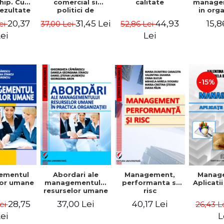
comercial si
calitate
hip. Cum
manage
politici de
rezultate
in org
marketing
bile prin
mode
31,45 Lei
44,93
20,37
15,8
37,00 Lei
52,86 Lei
ei
obisnuiti
Gheo
Capra
Lei
ei
Dan
Geor
Sta
Georgi
-15%
ementul
Abordari ale
Management,
Manag
lor umane
managementului
performanta si
Aplicati
resurselor umane
risc
in practica
28,75
37,00 Lei
40,17 Lei
Lei
26,43 L
organizatiei
ei
L