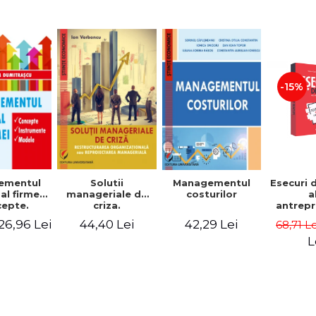
-15%
Solutii
ementul
Managementul
Esecuri 
manageriale de
al firmei.
costurilor
a
criza.
epte.
antrepr
Restructurarea
umente.
romani
44,40 Lei
26,96 Lei
42,29 Lei
68,71 L
organizationala
dele
povest
sau
esec ca
L
reproiectarea
inspire
manageriala