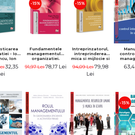
-15%
-15%
sticarea
Fundamentele
Intreprinzatorul,
Manu
tiei - Ion
managementului
intreprinderea
contro
cu, Ion
organizatiei.
mica si mijlocie si
manage
 Simona
Editia a III-a -
managementul
sectorul
32,35
78,17 Lei
79,98
63,4
Lei
91,97 Lei
94,09 Lei
a Stefan
Eugen Burdus,
intreprenorial -
Jean-
Ion Popa
Ovidiu Nicolescu,
Garitte
ei
Lei
Ciprian Nicolescu
Tom
-15%