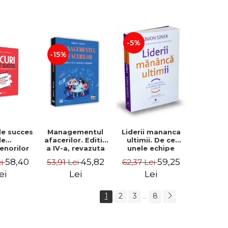
-5%
-15%
de succes
Managementul
Liderii mananca
le
afacerilor. Editia
ultimii. De ce
enorilor
a IV-a, revazuta
unele echipe
 - 70 de
si adaugita -
lucreaza bine
58,40
45,82
59,25
ei
53,91 Lei
62,37 Lei
i despre
Gabriel I. Nastase
impreuna, iar
re sa-ti
altele nu. Editia a
ei
Lei
Lei
 succesul
II-a - Simon Sinek
1
2
3
8
...