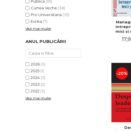
Publica
(55)
Curtea Veche
(38)
Pro Universitaria
(35)
Evrika
(7)
Manag
intrepr
Vezi mai multe
mici si 
Elena
17,9
Mihael
ANUL PUBLICĂRII
Dogaru
Carmen 
Valentin
2026
(3)
2025
(1)
-20%
2024
(3)
2023
(2)
2022
(3)
Vezi mai multe
De