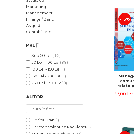
Statistică
ADMINISTRATIVE
Cum Cumpăr
Marketing
ȘTIINȚE ECONOMICE
Livrare
Management
ȘTIINȚE EXACTE
-15%
Finanțe / Bănci
Politica de Retur
Asigurări
EDUCAȚIE FIZICĂ ȘI SPORT
Formular de Retur
Contabilitate
PREUNIVERSITARIA
Distribuitori
TIMP LIBER
PREȚ
ÎN CURS DE APARIȚIE
Sub 50 Lei
(165)
NOUTĂȚI
50 Lei - 100 Lei
(88)
PACHETE DE STUDIU
100 Lei - 150 Lei
(1)
Manag
150 Lei - 200 Lei
(1)
PROMOȚIILE LUNII
comuni
250 Lei - 300 Lei
(1)
relatii 
ULTIMELE EXEMPLARE
afaceri
37,00 Le
Dumi
AUTOR
Florina Bran
(1)
Carmen Valentina Radulescu
(2)
Armenia Androniceanu
(5)