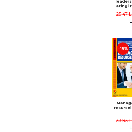
leaders
atingi 
remarca
25,47 L
oameni 
L
-15%
Manag
resurse
33,83 
L