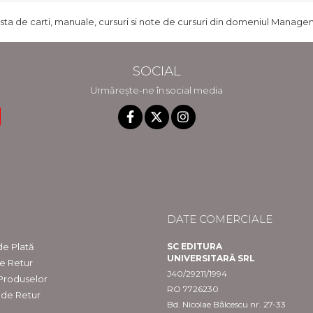
ista de carti, manuale, cursuri si note de cursuri din domeniul Managem
SOCIAL
Urmărește-ne în social media
DATE COMERCIALE
e Plată
SC EDITURA
UNIVERSITARĂ SRL
de Retur
J40/29211/1994
 Produselor
RO 7726230
 de Retur
Bd. Nicolae Bălcescu nr. 27-33