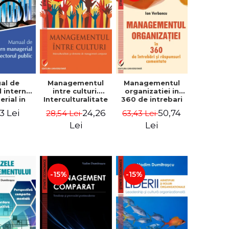
al de
Managementul
Managementul
l intern
intre culturi.
organizatiei in
rial in
Interculturalitate
360 de intrebari
 public -
si elemente de
si raspunsuri
3 Lei
24,26
50,74
28,54 Lei
63,43 Lei
Pierre
management
comentate - Ion
, Marius
comparat -
Verboncu
Lei
Lei
oiala
Vadim
Dumitrascu
-15%
-15%