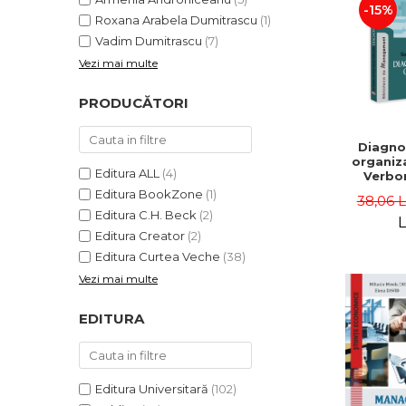
-15%
Roxana Arabela Dumitrascu
(1)
Vadim Dumitrascu
(7)
Vezi mai multe
PRODUCĂTORI
Diagno
organiza
Editura ALL
(4)
Verbon
Popa,
Editura BookZone
(1)
38,06 
Catalin
Editura C.H. Beck
(2)
L
Editura Creator
(2)
Editura Curtea Veche
(38)
Vezi mai multe
EDITURA
Editura Universitară
(102)