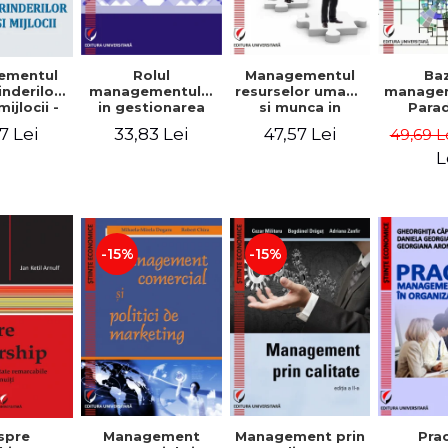
Rolul
Managementul
Ba
ementul
managementului
resurselor umane
managem
inderilor
in gestionarea
si munca in
Para
mijlocii -
eficienta a
echipa
sist
 David,
33,83 Lei
47,57 Lei
7 Lei
49,69 L
activitatii firmei -
Abo
a-Mirela
Cristina Stefan,
cogn
, Roxana
L
Elena David,
Persp
Ionescu,
Gabriel Nastase,
comport
a Zaharia
Mihaela-Mirela
- V
Dogaru,
Dumi
Valentina Zaharia
-15%
-15%
Management
Management prin
spre
Pra