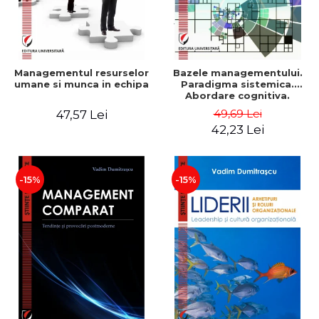
Managementul resurselor
Bazele managementului.
umane si munca in echipa
Paradigma sistemica.
Abordare cognitiva.
Perspectiva
49,69 Lei
47,57 Lei
comportamentala - Vadim
42,23 Lei
Dumitrascu
-15%
-15%