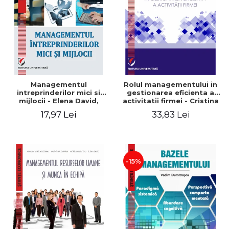
Managementul
Rolul managementului in
intreprinderilor mici si
gestionarea eficienta a
mijlocii - Elena David,
activitatii firmei - Cristina
Mihaela-Mirela Dogaru,
Stefan, Elena David,
17,97 Lei
33,83 Lei
Roxana Carmen Ionescu,
Gabriel Nastase, Mihaela-
Valentina Zaharia
Mirela Dogaru, Valentina
Zaharia
-15%