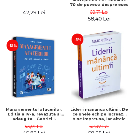
70 de povesti despre esec
care sa-ti inspire succesul
68,71 Lei
42,29 Lei
58,40 Lei
-5%
-15%
Managementul afacerilor.
Liderii mananca ultimii. De
Editia a IV-a, revazuta si
ce unele echipe lucreaza
adaugita - Gabriel I.
bine impreuna, iar altele
Nastase
nu. Editia a II-a - Simon
53,91 Lei
62,37 Lei
Sinek