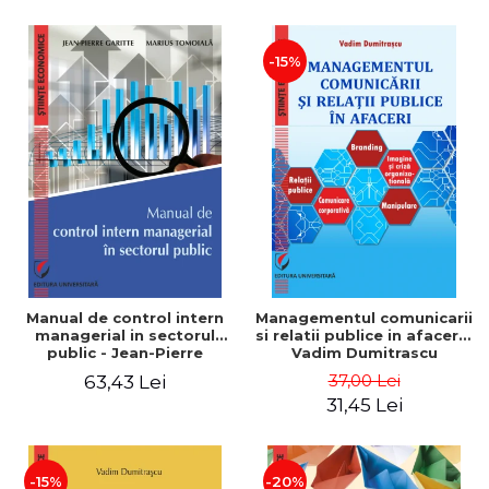
-15%
Manual de control intern
Managementul comunicarii
managerial in sectorul
si relatii publice in afaceri -
public - Jean-Pierre
Vadim Dumitrascu
Garitte, Marius Tomoiala
37,00 Lei
63,43 Lei
31,45 Lei
-15%
-20%