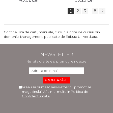
45,82 Lei
59,25 Lei
1
2
3
8
...
Contine lista de carti, manuale, cursuri si note de cursuri din
domeniul Management, publicate de Editura Universitara.
NEWSLETTER
Nu rata ofertele și promoțiile noastre
Vreau sa primesc newsletter cu promotiile
magazinului. Afla mai multe in
Politica de
Confidentialitate