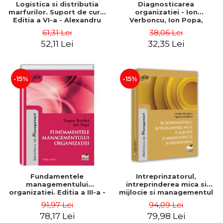
Logistica si distributia
Diagnosticarea
marfurilor. Suport de curs.
organizatiei - Ion
Editia a VI-a - Alexandru
Verboncu, Ion Popa,
Burda
Simona Catalina Stefan
61,31 Lei
38,06 Lei
52,11 Lei
32,35 Lei
-15%
-15%
Fundamentele
Intreprinzatorul,
managementului
intreprinderea mica si
organizatiei. Editia a III-a -
mijlocie si managementul
Eugen Burdus, Ion Popa
intreprenorial - Ovidiu
91,97 Lei
94,09 Lei
Nicolescu, Ciprian
78,17 Lei
79,98 Lei
Nicolescu