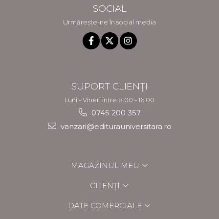
SOCIAL
Urmărește-ne în social media
SUPORT CLIENȚI
Luni - Vineri intre 8.00 - 16.00
0745 200 357
vanzari@editurauniversitara.ro
MAGAZINUL MEU
CLIENȚI
DATE COMERCIALE