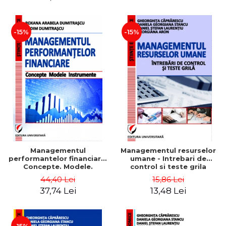
-15%
-15%
Managementul
Managementul resurselor
performantelor financiare.
umane - Intrebari de
Concepte. Modele.
control si teste grila
Instrumente
44,40 Lei
15,86 Lei
37,74 Lei
13,48 Lei