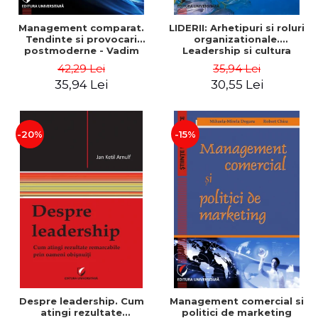
Management comparat.
LIDERII: Arhetipuri si roluri
Tendinte si provocari
organizationale.
postmoderne - Vadim
Leadership si cultura
Dumitrascu
organizationala - Vadim
42,29 Lei
35,94 Lei
Dumitrascu
35,94 Lei
30,55 Lei
-20%
-15%
Despre leadership. Cum
Management comercial si
atingi rezultate
politici de marketing