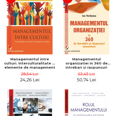
Managementul intre
Managementul
culturi. Interculturalitate si
organizatiei in 360 de
elemente de management
intrebari si raspunsuri
comparat - Vadim
comentate - Ion Verboncu
28,54 Lei
63,43 Lei
Dumitrascu
24,26 Lei
50,74 Lei