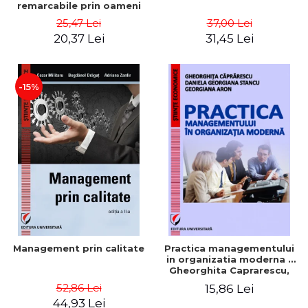
remarcabile prin oameni
obisnuiti
25,47 Lei
37,00 Lei
20,37 Lei
31,45 Lei
-15%
Management prin calitate
Practica managementului
in organizatia moderna -
Gheorghita Caprarescu,
Daniela Georgiana Stancu,
52,86 Lei
15,86 Lei
Georgiana Aron
44,93 Lei