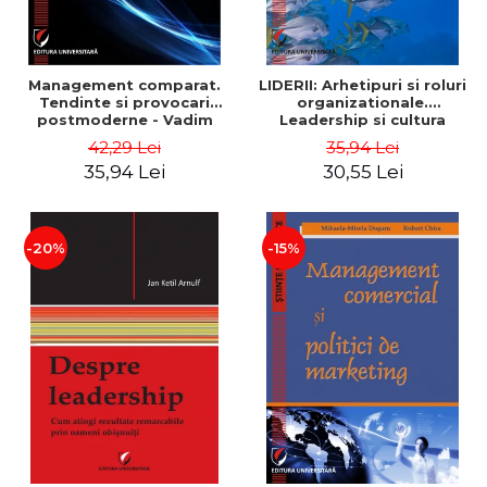
Management comparat.
LIDERII: Arhetipuri si roluri
Tendinte si provocari
organizationale.
postmoderne - Vadim
Leadership si cultura
Dumitrascu
organizationala - Vadim
42,29 Lei
35,94 Lei
Dumitrascu
35,94 Lei
30,55 Lei
-20%
-15%