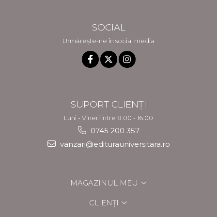
SOCIAL
Urmărește-ne în social media
SUPORT CLIENȚI
Luni - Vineri intre 8.00 - 16.00
0745 200 357
vanzari@editurauniversitara.ro
MAGAZINUL MEU
CLIENȚI