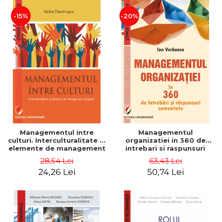
-15%
-20%
Managementul intre
Managementul
culturi. Interculturalitate si
organizatiei in 360 de
elemente de management
intrebari si raspunsuri
comparat - Vadim
comentate - Ion Verboncu
28,54 Lei
63,43 Lei
Dumitrascu
24,26 Lei
50,74 Lei