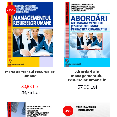
-15%
Managementul resurselor
Abordari ale
umane
managementului
resurselor umane in
practica organizatiei
33,83 Lei
37,00 Lei
28,75 Lei
-15%