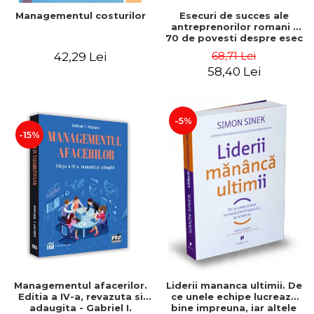
Esecuri de succes ale
Managementul costurilor
antreprenorilor romani -
70 de povesti despre esec
care sa-ti inspire succesul
68,71 Lei
42,29 Lei
58,40 Lei
-5%
-15%
Managementul afacerilor.
Liderii mananca ultimii. De
Editia a IV-a, revazuta si
ce unele echipe lucreaza
adaugita - Gabriel I.
bine impreuna, iar altele