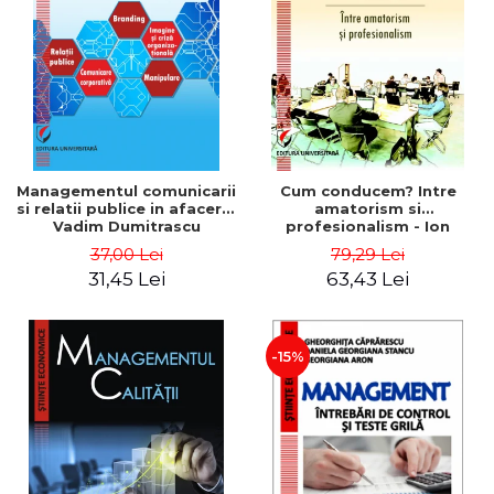
ADMINISTRATIVE
Cum Cumpăr
ȘTIINȚE ECONOMICE
Livrare
ȘTIINȚE EXACTE
Politica de Retur
EDUCAȚIE FIZICĂ ȘI SPORT
Formular de Retur
PREUNIVERSITARIA
Distribuitori
TIMP LIBER
ÎN CURS DE APARIȚIE
Managementul comunicarii
Cum conducem? Intre
si relatii publice in afaceri -
amatorism si
NOUTĂȚI
Vadim Dumitrascu
profesionalism - Ion
Verboncu
PACHETE DE STUDIU
37,00 Lei
79,29 Lei
31,45 Lei
63,43 Lei
PROMOȚIILE LUNII
ULTIMELE EXEMPLARE
-15%