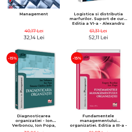
Management
Logistica si distributia
marfurilor. Suport de curs.
Editia a VI-a - Alexandru
Burda
40,17 Lei
61,31 Lei
32,14 Lei
52,11 Lei
-15%
-15%
Diagnosticarea
Fundamentele
organizatiei - Ion
managementului
Verboncu, Ion Popa,
organizatiei. Editia a III-a -
Simona Catalina Stefan
Eugen Burdus, Ion Popa