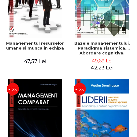
Managementul resurselor
Bazele managementului.
umane si munca in echipa
Paradigma sistemica.
Abordare cognitiva.
Perspectiva
49,69 Lei
47,57 Lei
comportamentala - Vadim
42,23 Lei
Dumitrascu
-15%
-15%