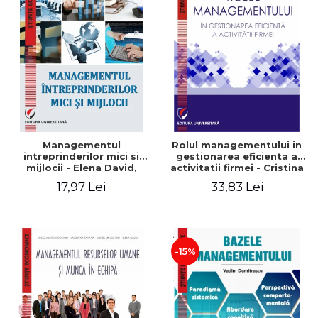
Managementul
Rolul managementului in
intreprinderilor mici si
gestionarea eficienta a
mijlocii - Elena David,
activitatii firmei - Cristina
Mihaela-Mirela Dogaru,
Stefan, Elena David,
17,97 Lei
33,83 Lei
Roxana Carmen Ionescu,
Gabriel Nastase, Mihaela-
Valentina Zaharia
Mirela Dogaru, Valentina
Zaharia
-15%