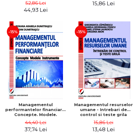
Daniela Georgiana Stancu,
52,86 Lei
15,86 Lei
Georgiana Aron
44,93 Lei
-15%
-15%
Managementul
Managementul resurselor
performantelor financiare.
umane - Intrebari de
Concepte. Modele.
control si teste grila
Instrumente
44,40 Lei
15,86 Lei
37,74 Lei
13,48 Lei