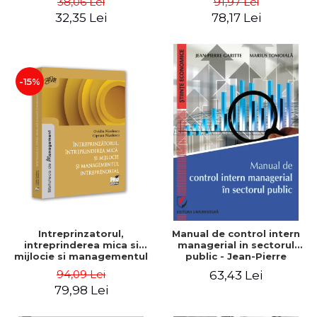
38,06 Lei
91,97 Lei
32,35 Lei
78,17 Lei
-15%
Intreprinzatorul,
Manual de control intern
intreprinderea mica si
managerial in sectorul
mijlocie si managementul
public - Jean-Pierre
intreprenorial - Ovidiu
Garitte, Marius Tomoiala
94,09 Lei
63,43 Lei
Nicolescu, Ciprian
79,98 Lei
Nicolescu