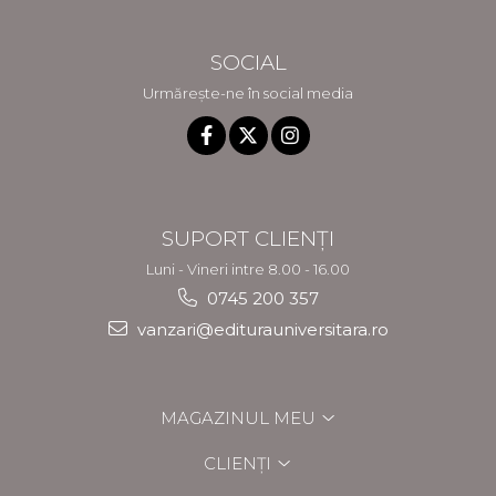
SOCIAL
Urmărește-ne în social media
SUPORT CLIENȚI
Luni - Vineri intre 8.00 - 16.00
0745 200 357
vanzari@editurauniversitara.ro
MAGAZINUL MEU
CLIENȚI