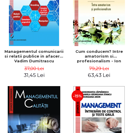
ADMINISTRATIVE
Cum Cumpăr
ȘTIINȚE ECONOMICE
Livrare
ȘTIINȚE EXACTE
Politica de Retur
EDUCAȚIE FIZICĂ ȘI SPORT
Formular de Retur
PREUNIVERSITARIA
Distribuitori
TIMP LIBER
ÎN CURS DE APARIȚIE
Managementul comunicarii
Cum conducem? Intre
si relatii publice in afaceri -
amatorism si
NOUTĂȚI
Vadim Dumitrascu
profesionalism - Ion
Verboncu
PACHETE DE STUDIU
37,00 Lei
79,29 Lei
31,45 Lei
63,43 Lei
PROMOȚIILE LUNII
ULTIMELE EXEMPLARE
-15%