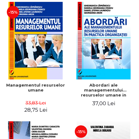
-15%
Managementul resurselor
Abordari ale
umane
managementului
resurselor umane in
practica organizatiei
33,83 Lei
37,00 Lei
28,75 Lei
-15%