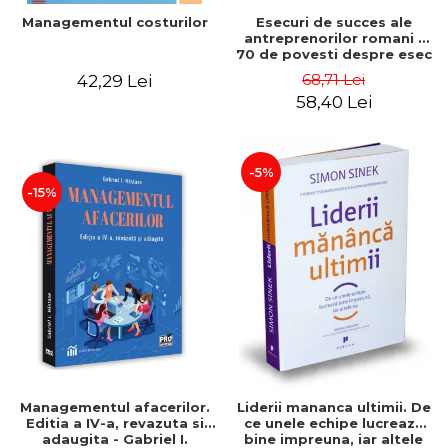
Esecuri de succes ale
Managementul costurilor
antreprenorilor romani -
70 de povesti despre esec
care sa-ti inspire succesul
68,71 Lei
42,29 Lei
58,40 Lei
-5%
-15%
Managementul afacerilor.
Liderii mananca ultimii. De
Editia a IV-a, revazuta si
ce unele echipe lucreaza
adaugita - Gabriel I.
bine impreuna, iar altele