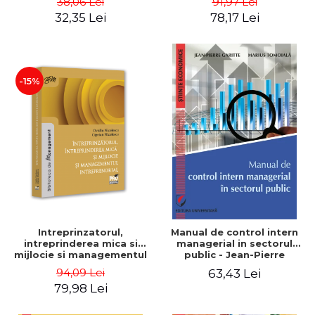
38,06 Lei
91,97 Lei
32,35 Lei
78,17 Lei
-15%
Intreprinzatorul,
Manual de control intern
intreprinderea mica si
managerial in sectorul
mijlocie si managementul
public - Jean-Pierre
intreprenorial - Ovidiu
Garitte, Marius Tomoiala
94,09 Lei
63,43 Lei
Nicolescu, Ciprian
79,98 Lei
Nicolescu