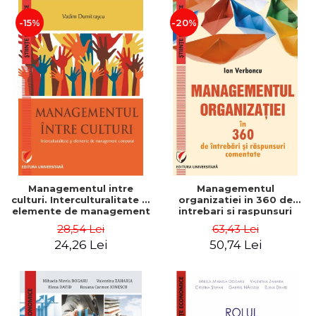
-15%
-20%
Managementul intre
Managementul
culturi. Interculturalitate si
organizatiei in 360 de
elemente de management
intrebari si raspunsuri
comparat - Vadim
comentate - Ion Verboncu
28,54 Lei
63,43 Lei
Dumitrascu
24,26 Lei
50,74 Lei