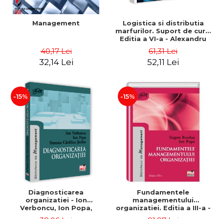
Management
Logistica si distributia
marfurilor. Suport de curs.
Editia a VI-a - Alexandru
Burda
40,17 Lei
61,31 Lei
32,14 Lei
52,11 Lei
-15%
-15%
Diagnosticarea
Fundamentele
organizatiei - Ion
managementului
Verboncu, Ion Popa,
organizatiei. Editia a III-a -
Simona Catalina Stefan
Eugen Burdus, Ion Popa