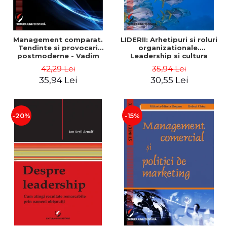
Management comparat.
LIDERII: Arhetipuri si roluri
Tendinte si provocari
organizationale.
postmoderne - Vadim
Leadership si cultura
Dumitrascu
organizationala - Vadim
42,29 Lei
35,94 Lei
Dumitrascu
35,94 Lei
30,55 Lei
-20%
-15%