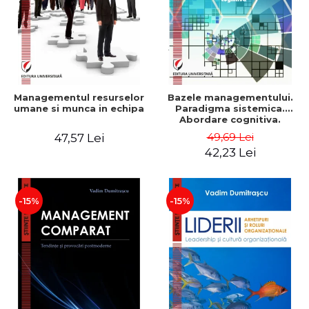
Managementul resurselor
Bazele managementului.
umane si munca in echipa
Paradigma sistemica.
Abordare cognitiva.
Perspectiva
49,69 Lei
47,57 Lei
comportamentala - Vadim
42,23 Lei
Dumitrascu
-15%
-15%