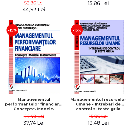
Daniela Georgiana Stancu,
52,86 Lei
15,86 Lei
Georgiana Aron
44,93 Lei
-15%
-15%
Managementul
Managementul resurselor
performantelor financiare.
umane - Intrebari de
Concepte. Modele.
control si teste grila
Instrumente
44,40 Lei
15,86 Lei
37,74 Lei
13,48 Lei