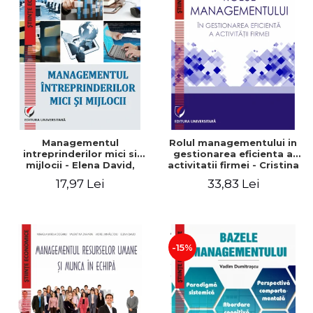
Managementul
Rolul managementului in
intreprinderilor mici si
gestionarea eficienta a
mijlocii - Elena David,
activitatii firmei - Cristina
Mihaela-Mirela Dogaru,
Stefan, Elena David,
17,97 Lei
33,83 Lei
Roxana Carmen Ionescu,
Gabriel Nastase, Mihaela-
Valentina Zaharia
Mirela Dogaru, Valentina
Zaharia
-15%