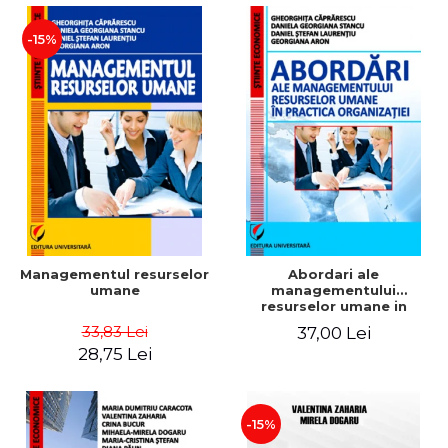
-15%
Managementul resurselor
Abordari ale
umane
managementului
resurselor umane in
practica organizatiei
33,83 Lei
37,00 Lei
28,75 Lei
-15%