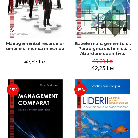
Managementul resurselor
Bazele managementului.
umane si munca in echipa
Paradigma sistemica.
Abordare cognitiva.
Perspectiva
49,69 Lei
47,57 Lei
comportamentala - Vadim
42,23 Lei
Dumitrascu
-15%
-15%