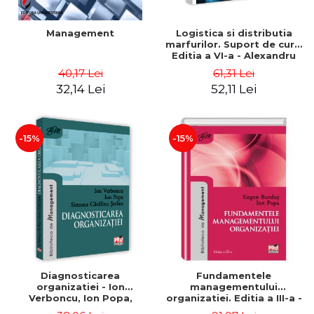
Management
Logistica si distributia
marfurilor. Suport de curs.
Editia a VI-a - Alexandru
Burda
40,17 Lei
61,31 Lei
32,14 Lei
52,11 Lei
-15%
-15%
Diagnosticarea
Fundamentele
organizatiei - Ion
managementului
Verboncu, Ion Popa,
organizatiei. Editia a III-a -
Simona Catalina Stefan
Eugen Burdus, Ion Popa