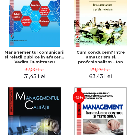
ADMINISTRATIVE
Cum Cumpăr
ȘTIINȚE ECONOMICE
Livrare
ȘTIINȚE EXACTE
Politica de Retur
EDUCAȚIE FIZICĂ ȘI SPORT
Formular de Retur
PREUNIVERSITARIA
Distribuitori
TIMP LIBER
ÎN CURS DE APARIȚIE
Managementul comunicarii
Cum conducem? Intre
si relatii publice in afaceri -
amatorism si
NOUTĂȚI
Vadim Dumitrascu
profesionalism - Ion
Verboncu
PACHETE DE STUDIU
37,00 Lei
79,29 Lei
31,45 Lei
63,43 Lei
PROMOȚIILE LUNII
ULTIMELE EXEMPLARE
-15%