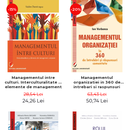
-15%
-20%
Managementul intre
Managementul
culturi. Interculturalitate si
organizatiei in 360 de
elemente de management
intrebari si raspunsuri
comparat - Vadim
comentate - Ion Verboncu
28,54 Lei
63,43 Lei
Dumitrascu
24,26 Lei
50,74 Lei