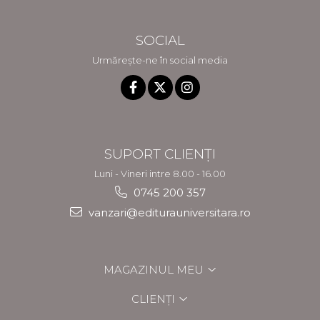
SOCIAL
Urmărește-ne în social media
SUPORT CLIENȚI
Luni - Vineri intre 8.00 - 16.00
0745 200 357
vanzari@editurauniversitara.ro
MAGAZINUL MEU
CLIENȚI