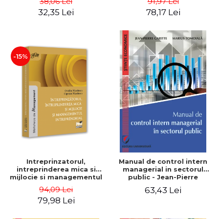
38,06 Lei
91,97 Lei
32,35 Lei
78,17 Lei
-15%
Intreprinzatorul,
Manual de control intern
intreprinderea mica si
managerial in sectorul
mijlocie si managementul
public - Jean-Pierre
intreprenorial - Ovidiu
Garitte, Marius Tomoiala
94,09 Lei
63,43 Lei
Nicolescu, Ciprian
79,98 Lei
Nicolescu