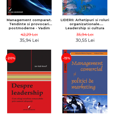
Management comparat.
LIDERII: Arhetipuri si roluri
Tendinte si provocari
organizationale.
postmoderne - Vadim
Leadership si cultura
Dumitrascu
organizationala - Vadim
42,29 Lei
35,94 Lei
Dumitrascu
35,94 Lei
30,55 Lei
-20%
-15%