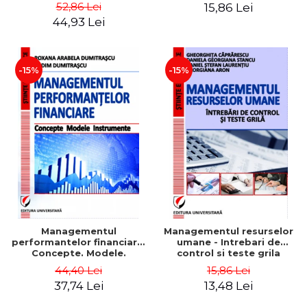
Daniela Georgiana Stancu,
52,86 Lei
15,86 Lei
Georgiana Aron
44,93 Lei
-15%
-15%
Managementul
Managementul resurselor
performantelor financiare.
umane - Intrebari de
Concepte. Modele.
control si teste grila
Instrumente
44,40 Lei
15,86 Lei
37,74 Lei
13,48 Lei