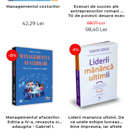
Esecuri de succes ale
Managementul costurilor
antreprenorilor romani -
70 de povesti despre esec
care sa-ti inspire succesul
68,71 Lei
42,29 Lei
58,40 Lei
-5%
-15%
Managementul afacerilor.
Liderii mananca ultimii. De
Editia a IV-a, revazuta si
ce unele echipe lucreaza
adaugita - Gabriel I.
bine impreuna, iar altele