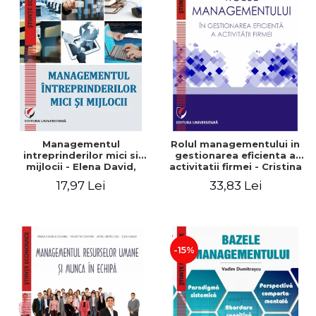
Managementul
Rolul managementului in
intreprinderilor mici si
gestionarea eficienta a
mijlocii - Elena David,
activitatii firmei - Cristina
Mihaela-Mirela Dogaru,
Stefan, Elena David,
17,97 Lei
33,83 Lei
Roxana Carmen Ionescu,
Gabriel Nastase, Mihaela-
Valentina Zaharia
Mirela Dogaru, Valentina
Zaharia
-15%