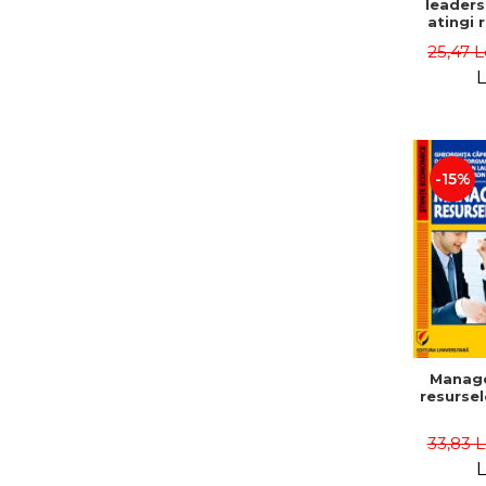
leaders
atingi 
remarca
25,47 L
oameni 
L
-15%
Manag
resurse
33,83 
L