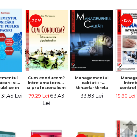
-15%
-20%
ementul
Cum conducem?
Managementul
Manag
carii si
Intre amatorism
calitatii -
Intre
publice in
si profesionalism
Mihaela-Mirela
control
 - Vadim
- Ion Verboncu
Dogaru
gr
31,45 Lei
63,43
33,83 Lei
i
79,29 Lei
15,86 Lei
trascu
Lei