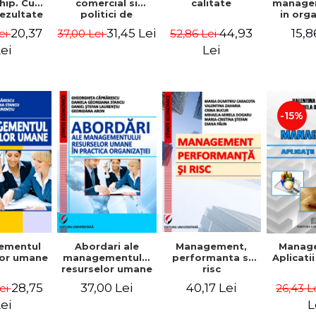
comercial si
calitate
hip. Cum
manage
politici de
rezultate
in org
marketing
bile prin
mode
31,45 Lei
44,93
20,37
15,8
37,00 Lei
52,86 Lei
ei
obisnuiti
Gheo
Capra
Lei
ei
Dan
Geor
Sta
Georgi
-15%
ementul
Abordari ale
Management,
Manag
lor umane
managementului
performanta si
Aplicati
resurselor umane
risc
in practica
28,75
37,00 Lei
40,17 Lei
Lei
26,43 L
organizatiei
ei
L