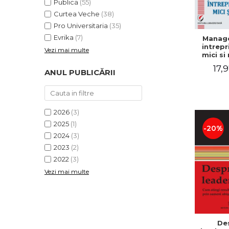
Publica
(55)
Curtea Veche
(38)
Pro Universitaria
(35)
Evrika
(7)
Manag
intrepr
Vezi mai multe
mici si 
Elena
17,9
Mihael
ANUL PUBLICĂRII
Dogaru
Carmen 
Valentin
2026
(3)
2025
(1)
-20%
2024
(3)
2023
(2)
2022
(3)
Vezi mai multe
De