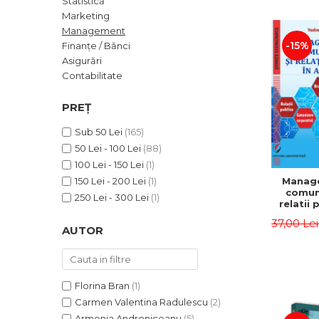
Statistică
ADMINISTRATIVE
Cum Cumpăr
Marketing
ȘTIINȚE ECONOMICE
Livrare
Management
ȘTIINȚE EXACTE
-15%
Finanțe / Bănci
Politica de Retur
Asigurări
EDUCAȚIE FIZICĂ ȘI SPORT
Formular de Retur
Contabilitate
PREUNIVERSITARIA
Distribuitori
TIMP LIBER
PREȚ
ÎN CURS DE APARIȚIE
Sub 50 Lei
(165)
NOUTĂȚI
50 Lei - 100 Lei
(88)
PACHETE DE STUDIU
100 Lei - 150 Lei
(1)
Manag
150 Lei - 200 Lei
(1)
PROMOȚIILE LUNII
comuni
250 Lei - 300 Lei
(1)
relatii 
ULTIMELE EXEMPLARE
afaceri
37,00 Le
Dumi
AUTOR
Florina Bran
(1)
Carmen Valentina Radulescu
(2)
Armenia Androniceanu
(5)