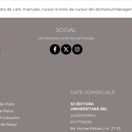
ista de carti, manuale, cursuri si note de cursuri din domeniul Managem
SOCIAL
Urmărește-ne în social media
DATE COMERCIALE
e Plată
SC EDITURA
UNIVERSITARĂ SRL
de Retur
J40/29211/1994
 Produselor
RO 7726230
 de Retur
Bd. Nicolae Bălcescu nr. 27-33