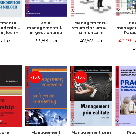
Rolul
Managementul
Ba
ementul
managementului
resurselor umane
managem
inderilor
in gestionarea
si munca in
Para
mijlocii -
eficienta a
echipa
sist
 David,
33,83 Lei
47,57 Lei
7 Lei
49,69 L
activitatii firmei -
Abo
a-Mirela
Cristina Stefan,
cogn
, Roxana
L
Elena David,
Persp
Ionescu,
Gabriel Nastase,
comport
a Zaharia
Mihaela-Mirela
- V
Dogaru,
Dumi
Valentina Zaharia
-15%
-15%
Management
Management prin
spre
Pra