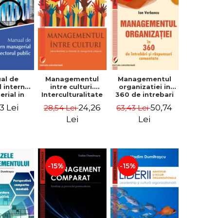
al de
Managementul
Managementul
l intern
intre culturi.
organizatiei in
rial in
Interculturalitate
360 de intrebari
 public -
si elemente de
si raspunsuri
3 Lei
24,26
50,74
28,54 Lei
63,43 Lei
Pierre
management
comentate - Ion
, Marius
comparat -
Verboncu
Lei
Lei
oiala
Vadim
Dumitrascu
-15%
-15%