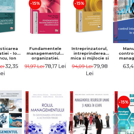
-15%
-15%
sticarea
Fundamentele
Intreprinzatorul,
Manu
tiei - Ion
managementului
intreprinderea
contro
cu, Ion
organizatiei.
mica si mijlocie si
manage
 Simona
Editia a III-a -
managementul
sectorul
32,35
78,17 Lei
79,98
63,4
Lei
91,97 Lei
94,09 Lei
a Stefan
Eugen Burdus,
intreprenorial -
Jean-
Ion Popa
Ovidiu Nicolescu,
Garitte
ei
Lei
Ciprian Nicolescu
Tom
-15%