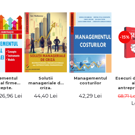
-15%
Solutii
ementul
Managementul
Esecuri 
manageriale de
al firmei.
costurilor
a
criza.
epte.
antrepr
Restructurarea
umente.
romani
44,40 Lei
26,96 Lei
42,29 Lei
68,71 L
organizationala
dele
povest
sau
esec ca
L
reproiectarea
inspire
manageriala