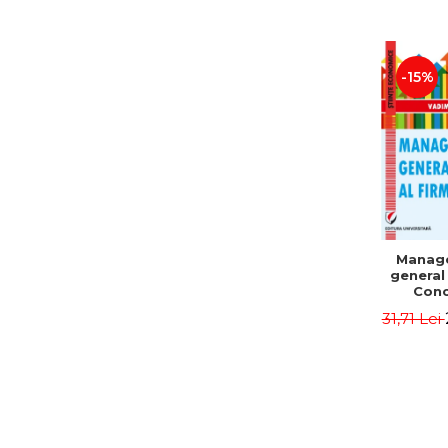
-15%
Manag
general 
Conc
Instr
31,71 Lei
Mo