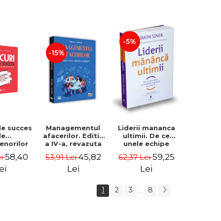
-5%
-15%
de succes
Managementul
Liderii mananca
le
afacerilor. Editia
ultimii. De ce
enorilor
a IV-a, revazuta
unele echipe
 - 70 de
si adaugita -
lucreaza bine
58,40
45,82
59,25
ei
53,91 Lei
62,37 Lei
i despre
Gabriel I. Nastase
impreuna, iar
re sa-ti
altele nu. Editia a
ei
Lei
Lei
 succesul
II-a - Simon Sinek
1
2
3
8
...