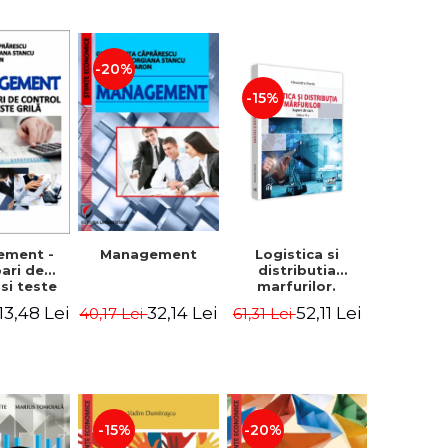
-20%
-15%
Logistica si
ement -
Management
distributia
bari de
marfurilor.
 si teste
Suport de curs.
ila
52,11 Lei
13,48 Lei
32,14 Lei
61,31 Lei
40,17 Lei
Editia a VI-a -
Alexandru Burda
-15%
-20%