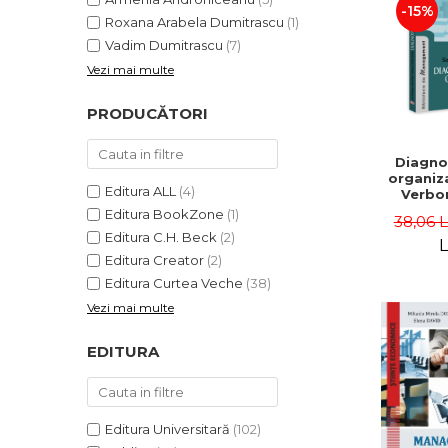
-15%
Roxana Arabela Dumitrascu
(1)
Vadim Dumitrascu
(7)
Vezi mai multe
PRODUCĂTORI
Diagno
organiza
Editura ALL
(4)
Verbon
Popa,
Editura BookZone
(1)
38,06 
Catalin
Editura C.H. Beck
(2)
L
Editura Creator
(2)
Editura Curtea Veche
(38)
Vezi mai multe
EDITURA
Editura Universitară
(102)