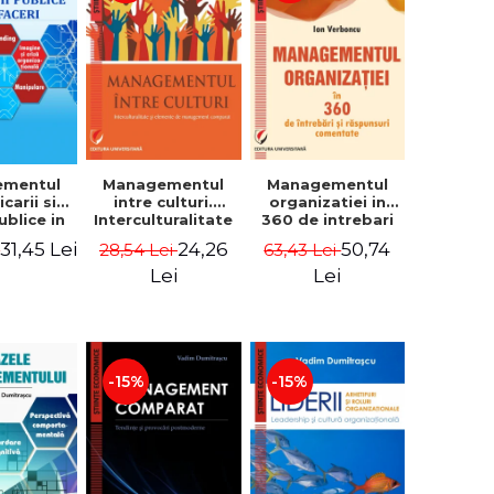
ementul
Managementul
Managementul
carii si
intre culturi.
organizatiei in
publice in
Interculturalitate
360 de intrebari
 - Vadim
si elemente de
si raspunsuri
31,45 Lei
24,26
50,74
i
28,54 Lei
63,43 Lei
trascu
management
comentate - Ion
comparat -
Verboncu
Lei
Lei
Vadim
Dumitrascu
-15%
-15%