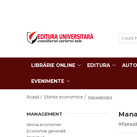
LIBRĂRIE ONLINE
Editura
Evenimente
COLECȚII DE CARTE
Despre noi
Evenimente - Lansări
ISTORIE ȘI ȘTIINȚE POLITICE
Domeniul Științe Umaniste
Interviuri
RELIGIE ȘI FILOSOFIE
Filologie
Regulament Campanii
Promotionale
ARTE - MULTIMEDIA
Religie și filosofie
LIBRĂRIE ONLINE
EDITURA
AUTO
FILOLOGIE
Istorie și științe politice
SOCIOLOGIE ȘI ȘTIINȚELE
Arte și multimedia
COMUNICĂRII
EVENIMENTE
Reviste
PSIHOLOGIE
Proceedings
RELAȚII INTERNAȚIONALE ȘI
Acasă /
Științe economice /
Management
DIPLOMAȚIE
Open Access
ȘTIINȚE ALE EDUCAȚIEI
Acreditare CNCS
Man
MANAGEMENT
PAMÂNTUL - CASA NOASTRĂ
Referenţi
Afișează
Istoria economiei
MEDICINĂ
Cariere
Economie generală
ȘTIINȚE JURIDICE ȘI