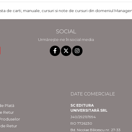
ista de carti, manuale, cursuri si note de cursuri din domeniul Managem
SOCIAL
Urmărește-ne în social media
DATE COMERCIALE
e Plată
SC EDITURA
UNIVERSITARĂ SRL
de Retur
J40/29211/1994
 Produselor
RO 7726230
 de Retur
Bd. Nicolae Bălcescu nr. 27-33