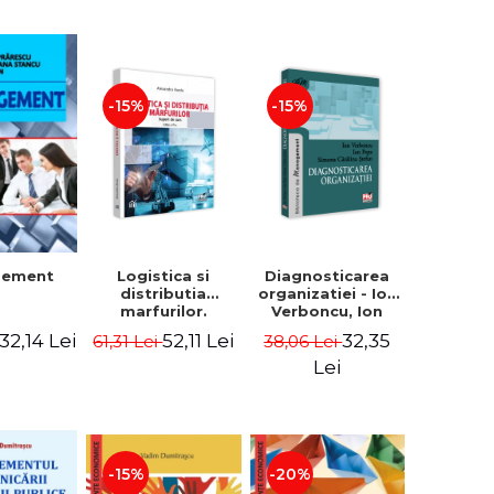
-15%
-15%
Logistica si
Diagnosticarea
gement
distributia
organizatiei - Ion
marfurilor.
Verboncu, Ion
Suport de curs.
Popa, Simona
52,11 Lei
32,35
32,14 Lei
61,31 Lei
38,06 Lei
Editia a VI-a -
Catalina Stefan
Alexandru Burda
Lei
-15%
-20%