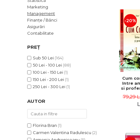
Statistică
ADMINISTRATIVE
Cum Cumpăr
Marketing
ȘTIINȚE ECONOMICE
Livrare
Management
ȘTIINȚE EXACTE
Finanțe / Bănci
-20%
Politica de Retur
Asigurări
EDUCAȚIE FIZICĂ ȘI SPORT
Formular de Retur
Contabilitate
PREUNIVERSITARIA
Distribuitori
TIMP LIBER
PREȚ
ÎN CURS DE APARIȚIE
Sub 50 Lei
(164)
NOUTĂȚI
50 Lei - 100 Lei
(88)
PACHETE DE STUDIU
100 Lei - 150 Lei
(1)
Cum co
150 Lei - 200 Lei
(1)
PROMOȚIILE LUNII
Intre a
250 Lei - 300 Lei
(1)
si profe
ULTIMELE EXEMPLARE
- Ion 
79,29 L
AUTOR
L
Florina Bran
(1)
Carmen Valentina Radulescu
(2)
Armenia Androniceanu
(5)