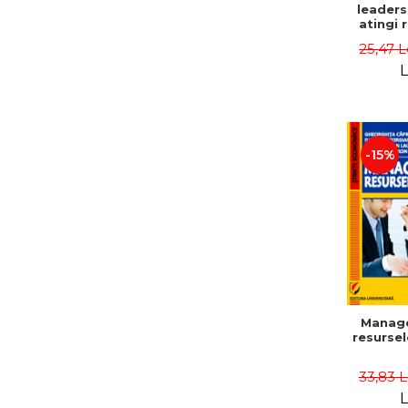
leaders
atingi 
remarca
25,47 L
oameni 
L
-15%
Manag
resurse
33,83 
L