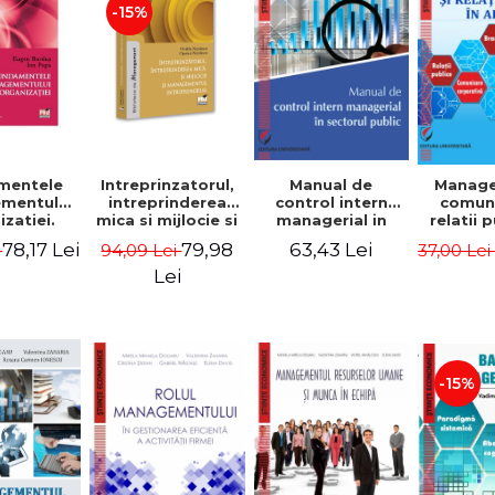
-15%
mentele
Intreprinzatorul,
Manual de
Manag
mentului
intreprinderea
control intern
comuni
zatiei.
mica si mijlocie si
managerial in
relatii 
a III-a -
managementul
sectorul public -
afaceri
78,17 Lei
79,98
63,43 Lei
i
94,09 Lei
37,00 Le
Burdus,
intreprenorial -
Jean-Pierre
Dumi
 Popa
Ovidiu Nicolescu,
Garitte, Marius
Lei
Ciprian Nicolescu
Tomoiala
-15%