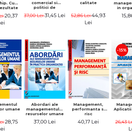
comercial si
calitate
hip. Cum
manage
politici de
rezultate
in org
marketing
bile prin
mode
31,45 Lei
44,93
20,37
15,8
37,00 Lei
52,86 Lei
ei
obisnuiti
Gheo
Capra
Lei
ei
Dan
Geor
Sta
Georgi
-15%
ementul
Abordari ale
Management,
Manag
lor umane
managementului
performanta si
Aplicati
resurselor umane
risc
in practica
28,75
37,00 Lei
40,17 Lei
Lei
26,43 L
organizatiei
ei
L