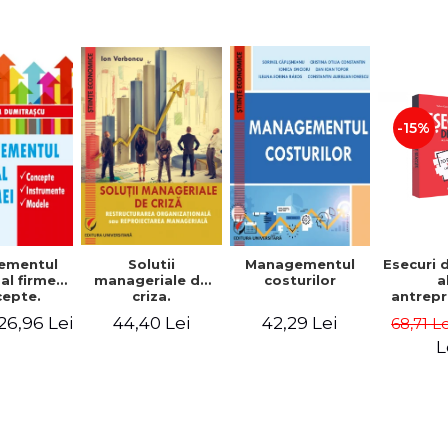
-15%
Solutii
ementul
Managementul
Esecuri 
manageriale de
al firmei.
costurilor
a
criza.
epte.
antrepr
Restructurarea
umente.
romani
44,40 Lei
26,96 Lei
42,29 Lei
68,71 L
organizationala
dele
povest
sau
esec ca
L
reproiectarea
inspire
manageriala