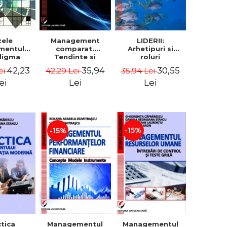
zele
Management
LIDERII:
entului.
comparat.
Arhetipuri si
digma
Tendinte si
roluri
emica.
provocari
organizationale.
42,23
35,94
30,55
ei
42,29 Lei
35,94 Lei
rdare
postmoderne -
Leadership si
itiva.
Vadim
cultura
ei
Lei
Lei
ectiva
Dumitrascu
organizationala -
amentala
Vadim
adim
Dumitrascu
trascu
-15%
-15%
ctica
Managementul
Managementul