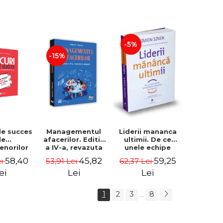
-5%
-15%
de succes
Managementul
Liderii mananca
le
afacerilor. Editia
ultimii. De ce
enorilor
a IV-a, revazuta
unele echipe
 - 70 de
si adaugita -
lucreaza bine
58,40
45,82
59,25
ei
53,91 Lei
62,37 Lei
i despre
Gabriel I. Nastase
impreuna, iar
re sa-ti
altele nu. Editia a
ei
Lei
Lei
 succesul
II-a - Simon Sinek
1
2
3
8
...