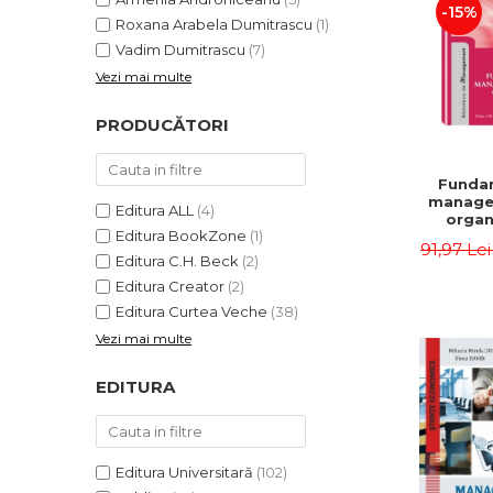
-15%
Roxana Arabela Dumitrascu
(1)
Vadim Dumitrascu
(7)
Vezi mai multe
PRODUCĂTORI
Funda
manage
Editura ALL
(4)
organi
Editura BookZone
(1)
Editia 
91,97 Le
Eugen 
Editura C.H. Beck
(2)
Ion
Editura Creator
(2)
Editura Curtea Veche
(38)
Vezi mai multe
EDITURA
Editura Universitară
(102)