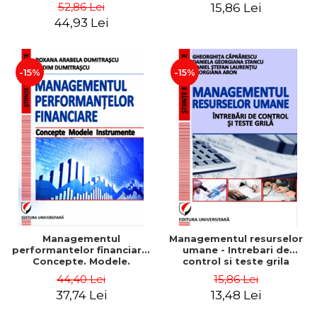
Daniela Georgiana Stancu,
52,86 Lei
15,86 Lei
Georgiana Aron
44,93 Lei
-15%
-15%
Managementul
Managementul resurselor
performantelor financiare.
umane - Intrebari de
Concepte. Modele.
control si teste grila
Instrumente
44,40 Lei
15,86 Lei
37,74 Lei
13,48 Lei