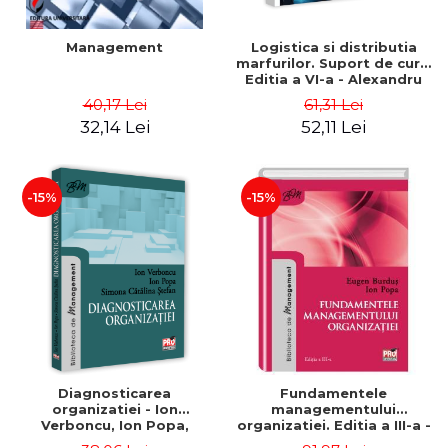
Management
Logistica si distributia
marfurilor. Suport de curs.
Editia a VI-a - Alexandru
Burda
40,17 Lei
61,31 Lei
32,14 Lei
52,11 Lei
-15%
-15%
Diagnosticarea
Fundamentele
organizatiei - Ion
managementului
Verboncu, Ion Popa,
organizatiei. Editia a III-a -
Simona Catalina Stefan
Eugen Burdus, Ion Popa