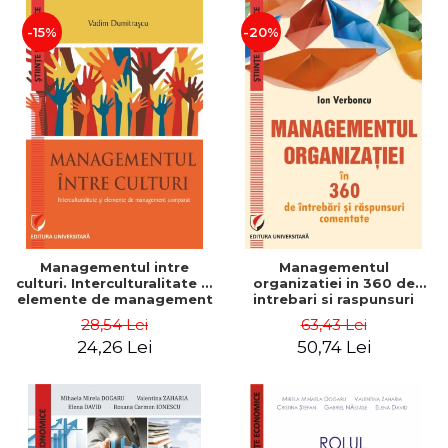
-15%
-20%
Managementul intre
Managementul
culturi. Interculturalitate si
organizatiei in 360 de
elemente de management
intrebari si raspunsuri
comparat - Vadim
comentate - Ion Verboncu
28,54 Lei
63,43 Lei
Dumitrascu
24,26 Lei
50,74 Lei