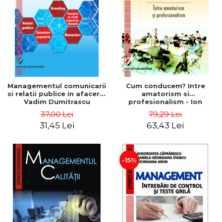
ADMINISTRATIVE
Cum Cumpăr
ȘTIINȚE ECONOMICE
Livrare
ȘTIINȚE EXACTE
Politica de Retur
EDUCAȚIE FIZICĂ ȘI SPORT
Formular de Retur
PREUNIVERSITARIA
Distribuitori
TIMP LIBER
ÎN CURS DE APARIȚIE
Managementul comunicarii
Cum conducem? Intre
si relatii publice in afaceri -
amatorism si
NOUTĂȚI
Vadim Dumitrascu
profesionalism - Ion
Verboncu
PACHETE DE STUDIU
37,00 Lei
79,29 Lei
31,45 Lei
63,43 Lei
PROMOȚIILE LUNII
ULTIMELE EXEMPLARE
-15%