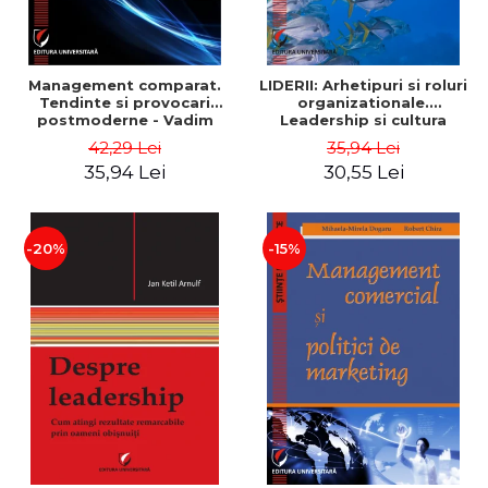
Management comparat.
LIDERII: Arhetipuri si roluri
Tendinte si provocari
organizationale.
postmoderne - Vadim
Leadership si cultura
Dumitrascu
organizationala - Vadim
42,29 Lei
35,94 Lei
Dumitrascu
35,94 Lei
30,55 Lei
-20%
-15%