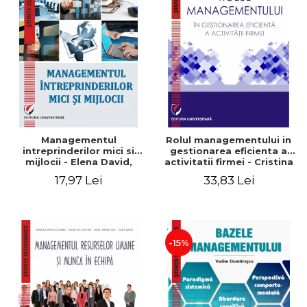
Managementul
Rolul managementului in
intreprinderilor mici si
gestionarea eficienta a
mijlocii - Elena David,
activitatii firmei - Cristina
Mihaela-Mirela Dogaru,
Stefan, Elena David,
17,97 Lei
33,83 Lei
Roxana Carmen Ionescu,
Gabriel Nastase, Mihaela-
Valentina Zaharia
Mirela Dogaru, Valentina
Zaharia
-15%