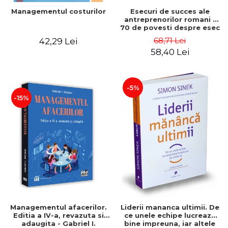
Esecuri de succes ale
Managementul costurilor
antreprenorilor romani -
70 de povesti despre esec
care sa-ti inspire succesul
68,71 Lei
42,29 Lei
58,40 Lei
-5%
-15%
Managementul afacerilor.
Liderii mananca ultimii. De
Editia a IV-a, revazuta si
ce unele echipe lucreaza
adaugita - Gabriel I.
bine impreuna, iar altele