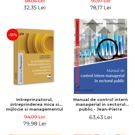
38,06 Lei
91,97 Lei
32,35 Lei
78,17 Lei
-15%
Intreprinzatorul,
Manual de control intern
intreprinderea mica si
managerial in sectorul
mijlocie si managementul
public - Jean-Pierre
intreprenorial - Ovidiu
Garitte, Marius Tomoiala
94,09 Lei
63,43 Lei
Nicolescu, Ciprian
79,98 Lei
Nicolescu