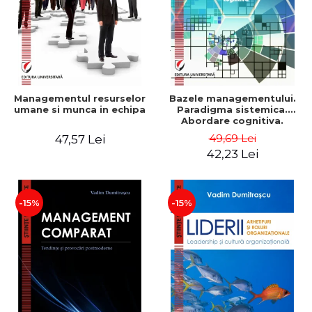
Managementul resurselor
Bazele managementului.
umane si munca in echipa
Paradigma sistemica.
Abordare cognitiva.
Perspectiva
49,69 Lei
47,57 Lei
comportamentala - Vadim
42,23 Lei
Dumitrascu
-15%
-15%