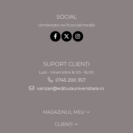
SOCIAL
Urmărește-ne în social media
SUPORT CLIENȚI
Luni - Vineri intre 8.00 - 16.00
0745 200 357
vanzari@editurauniversitara.ro
MAGAZINUL MEU
CLIENȚI