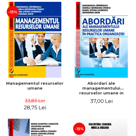
-15%
Managementul resurselor
Abordari ale
umane
managementului
resurselor umane in
practica organizatiei
33,83 Lei
37,00 Lei
28,75 Lei
-15%