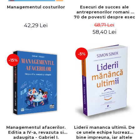
Esecuri de succes ale
Managementul costurilor
antreprenorilor romani -
70 de povesti despre esec
care sa-ti inspire succesul
68,71 Lei
42,29 Lei
58,40 Lei
-5%
-15%
Managementul afacerilor.
Liderii mananca ultimii. De
Editia a IV-a, revazuta si
ce unele echipe lucreaza
adaugita - Gabriel I.
bine impreuna, iar altele