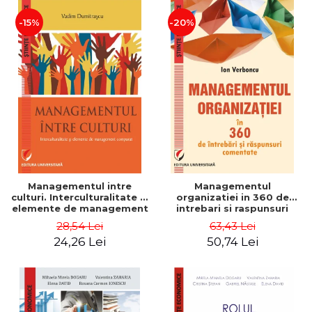
-15%
-20%
Managementul intre
Managementul
culturi. Interculturalitate si
organizatiei in 360 de
elemente de management
intrebari si raspunsuri
comparat - Vadim
comentate - Ion Verboncu
28,54 Lei
63,43 Lei
Dumitrascu
24,26 Lei
50,74 Lei