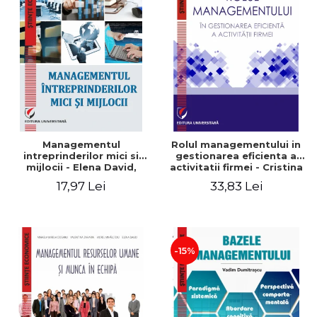
Managementul
Rolul managementului in
intreprinderilor mici si
gestionarea eficienta a
mijlocii - Elena David,
activitatii firmei - Cristina
Mihaela-Mirela Dogaru,
Stefan, Elena David,
17,97 Lei
33,83 Lei
Roxana Carmen Ionescu,
Gabriel Nastase, Mihaela-
Valentina Zaharia
Mirela Dogaru, Valentina
Zaharia
-15%