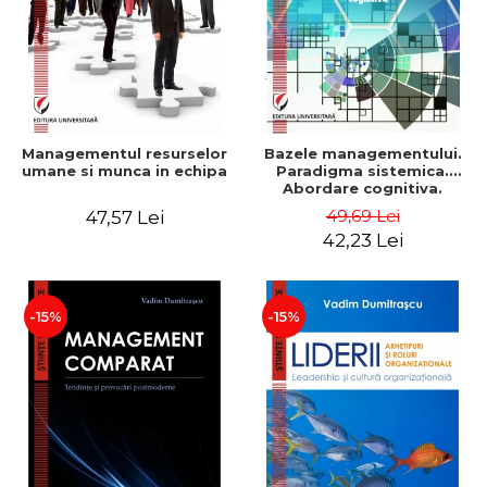
Managementul resurselor
Bazele managementului.
umane si munca in echipa
Paradigma sistemica.
Abordare cognitiva.
Perspectiva
49,69 Lei
47,57 Lei
comportamentala - Vadim
42,23 Lei
Dumitrascu
-15%
-15%