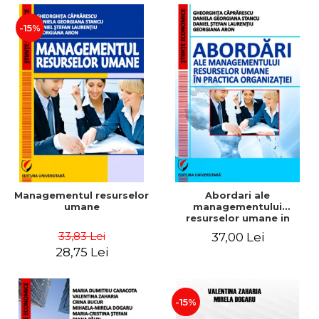
-15%
Managementul resurselor
Abordari ale
umane
managementului
resurselor umane in
practica organizatiei
33,83 Lei
37,00 Lei
28,75 Lei
-15%