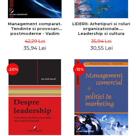
Management comparat.
LIDERII: Arhetipuri si roluri
Tendinte si provocari
organizationale.
postmoderne - Vadim
Leadership si cultura
Dumitrascu
organizationala - Vadim
42,29 Lei
35,94 Lei
Dumitrascu
35,94 Lei
30,55 Lei
-20%
-15%