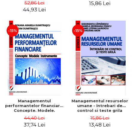
Daniela Georgiana Stancu,
52,86 Lei
15,86 Lei
Georgiana Aron
44,93 Lei
-15%
-15%
Managementul
Managementul resurselor
performantelor financiare.
umane - Intrebari de
Concepte. Modele.
control si teste grila
Instrumente
44,40 Lei
15,86 Lei
37,74 Lei
13,48 Lei