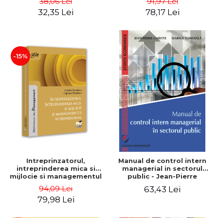
38,06 Lei
91,97 Lei
32,35 Lei
78,17 Lei
-15%
Intreprinzatorul,
Manual de control intern
intreprinderea mica si
managerial in sectorul
mijlocie si managementul
public - Jean-Pierre
intreprenorial - Ovidiu
Garitte, Marius Tomoiala
94,09 Lei
63,43 Lei
Nicolescu, Ciprian
79,98 Lei
Nicolescu