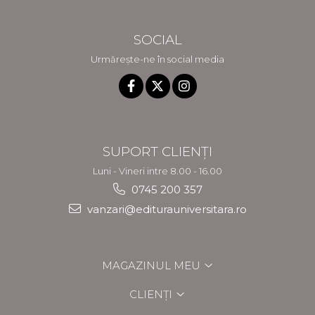
SOCIAL
Urmărește-ne în social media
SUPORT CLIENȚI
Luni - Vineri intre 8.00 - 16.00
0745 200 357
vanzari@editurauniversitara.ro
MAGAZINUL MEU
CLIENȚI