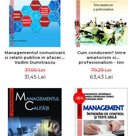
ADMINISTRATIVE
Cum Cumpăr
ȘTIINȚE ECONOMICE
Livrare
ȘTIINȚE EXACTE
Politica de Retur
EDUCAȚIE FIZICĂ ȘI SPORT
Formular de Retur
PREUNIVERSITARIA
Distribuitori
TIMP LIBER
ÎN CURS DE APARIȚIE
Managementul comunicarii
Cum conducem? Intre
si relatii publice in afaceri -
amatorism si
NOUTĂȚI
Vadim Dumitrascu
profesionalism - Ion
Verboncu
PACHETE DE STUDIU
37,00 Lei
79,29 Lei
31,45 Lei
63,43 Lei
PROMOȚIILE LUNII
ULTIMELE EXEMPLARE
-15%