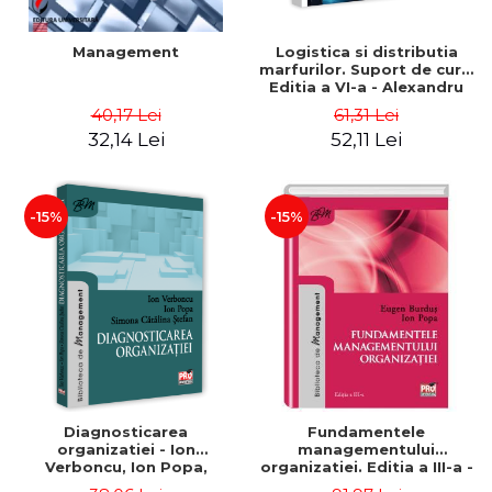
Management
Logistica si distributia
marfurilor. Suport de curs.
Editia a VI-a - Alexandru
Burda
40,17 Lei
61,31 Lei
32,14 Lei
52,11 Lei
-15%
-15%
Diagnosticarea
Fundamentele
organizatiei - Ion
managementului
Verboncu, Ion Popa,
organizatiei. Editia a III-a -
Simona Catalina Stefan
Eugen Burdus, Ion Popa