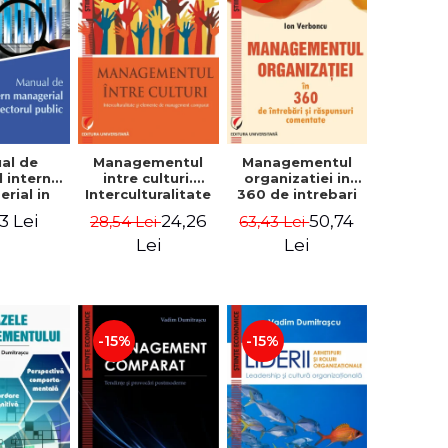
al de
Managementul
Managementul
l intern
intre culturi.
organizatiei in
rial in
Interculturalitate
360 de intrebari
 public -
si elemente de
si raspunsuri
3 Lei
24,26
50,74
28,54 Lei
63,43 Lei
Pierre
management
comentate - Ion
, Marius
comparat -
Verboncu
Lei
Lei
oiala
Vadim
Dumitrascu
-15%
-15%