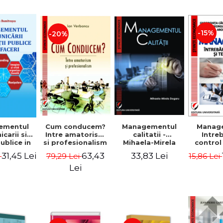
-15%
-20%
ementul
Cum conducem?
Managementul
Manag
carii si
Intre amatorism
calitatii -
Intre
publice in
si profesionalism
Mihaela-Mirela
control
 - Vadim
- Ion Verboncu
Dogaru
gr
31,45 Lei
63,43
33,83 Lei
i
79,29 Lei
15,86 Lei
trascu
Lei