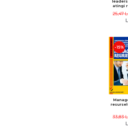
leaders
atingi 
remarca
25,47 L
oameni 
L
-15%
Manag
resurse
33,83 
L