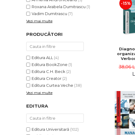
-15%
Roxana Arabela Dumitrascu
(1)
Vadim Dumitrascu
(7)
Vezi mai multe
PRODUCĂTORI
Diagno
organiza
Editura ALL
(4)
Verbon
Popa,
Editura BookZone
(1)
38,06 
Catalin
Editura C.H. Beck
(2)
L
Editura Creator
(2)
Editura Curtea Veche
(38)
Vezi mai multe
EDITURA
Editura Universitară
(102)