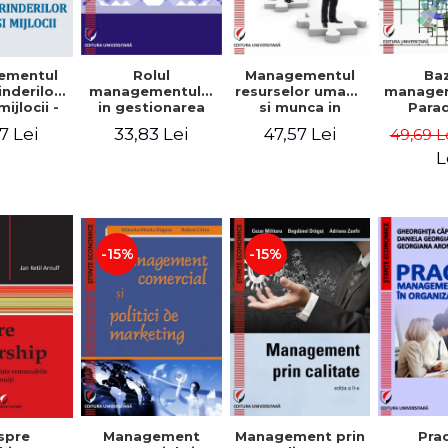
Rolul
Managementul
Ba
ementul
managementului
resurselor umane
managem
inderilor
in gestionarea
si munca in
Para
mijlocii -
eficienta a
echipa
sist
 David,
33,83 Lei
47,57 Lei
7 Lei
49,69 L
activitatii firmei -
Abo
a-Mirela
Cristina Stefan,
cogn
, Roxana
L
Elena David,
Persp
Ionescu,
Gabriel Nastase,
comport
a Zaharia
Mihaela-Mirela
- V
Dogaru,
Dumi
Valentina Zaharia
-15%
-15%
Management
Management prin
spre
Pra