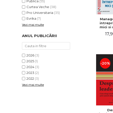
Publica
(55)
Curtea Veche
(38)
Pro Universitaria
(35)
Evrika
(7)
Manag
intrepr
Vezi mai multe
mici si 
Elena
17,9
Mihael
ANUL PUBLICĂRII
Dogaru
Carmen 
Valentin
2026
(3)
2025
(1)
-20%
2024
(3)
2023
(2)
2022
(3)
Vezi mai multe
De