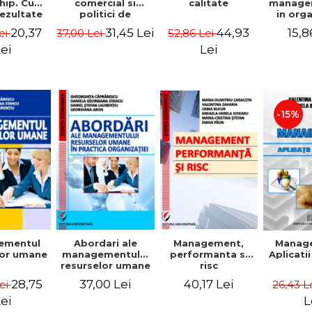
comercial si
calitate
hip. Cum
manage
politici de
rezultate
in org
marketing
bile prin
mode
31,45 Lei
44,93
20,37
15,8
37,00 Lei
52,86 Lei
ei
obisnuiti
Gheo
Capra
Lei
ei
Dan
Geor
Sta
Georgi
-15%
ementul
Abordari ale
Management,
Manag
lor umane
managementului
performanta si
Aplicati
resurselor umane
risc
in practica
28,75
37,00 Lei
40,17 Lei
Lei
26,43 L
organizatiei
ei
L