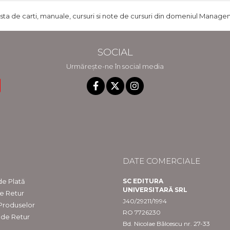
ista de carti, manuale, cursuri si note de cursuri din domeniul Managem
SOCIAL
Urmărește-ne în social media
DATE COMERCIALE
e Plată
SC EDITURA
UNIVERSITARĂ SRL
de Retur
J40/29211/1994
 Produselor
RO 7726230
 de Retur
Bd. Nicolae Bălcescu nr. 27-33