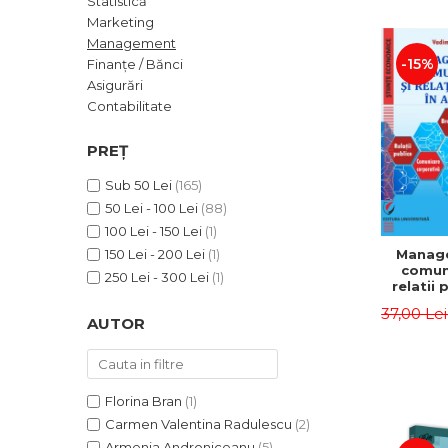
Statistică
ADMINISTRATIVE
Cum Cumpăr
Marketing
ȘTIINȚE ECONOMICE
Livrare
Management
ȘTIINȚE EXACTE
-15%
Finanțe / Bănci
Politica de Retur
Asigurări
EDUCAȚIE FIZICĂ ȘI SPORT
Formular de Retur
Contabilitate
PREUNIVERSITARIA
Distribuitori
TIMP LIBER
PREȚ
ÎN CURS DE APARIȚIE
Sub 50 Lei
(165)
NOUTĂȚI
50 Lei - 100 Lei
(88)
PACHETE DE STUDIU
100 Lei - 150 Lei
(1)
Manag
150 Lei - 200 Lei
(1)
PROMOȚIILE LUNII
comuni
250 Lei - 300 Lei
(1)
relatii 
ULTIMELE EXEMPLARE
afaceri
37,00 Le
Dumi
AUTOR
Florina Bran
(1)
Carmen Valentina Radulescu
(2)
Armenia Androniceanu
(5)