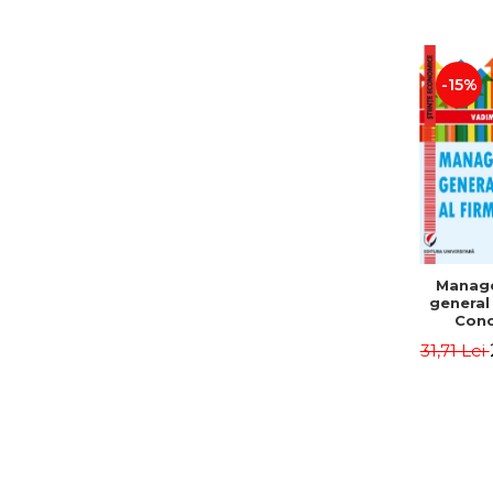
-15%
Manag
general 
Conc
Instr
31,71 Lei
Mo