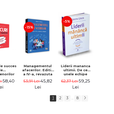
-5%
-15%
de succes
Managementul
Liderii mananca
le
afacerilor. Editia
ultimii. De ce
enorilor
a IV-a, revazuta
unele echipe
 - 70 de
si adaugita -
lucreaza bine
58,40
45,82
59,25
ei
53,91 Lei
62,37 Lei
i despre
Gabriel I. Nastase
impreuna, iar
re sa-ti
altele nu. Editia a
ei
Lei
Lei
 succesul
II-a - Simon Sinek
1
2
3
8
...