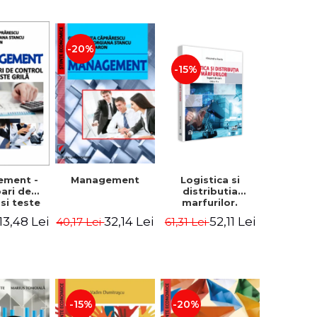
-20%
-15%
Logistica si
ement -
Management
distributia
bari de
marfurilor.
 si teste
Suport de curs.
ila
52,11 Lei
13,48 Lei
32,14 Lei
61,31 Lei
40,17 Lei
Editia a VI-a -
Alexandru Burda
-15%
-20%