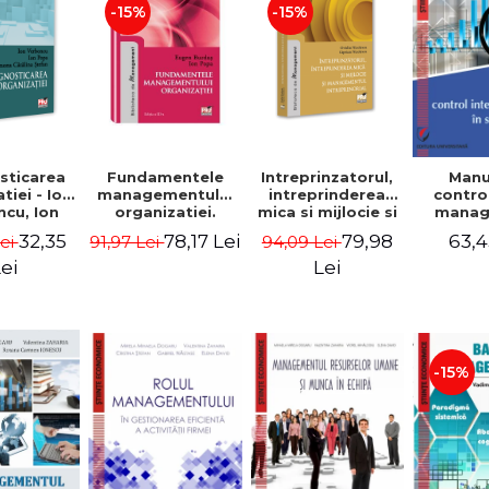
-15%
-15%
sticarea
Fundamentele
Intreprinzatorul,
Manu
tiei - Ion
managementului
intreprinderea
contro
cu, Ion
organizatiei.
mica si mijlocie si
manage
 Simona
Editia a III-a -
managementul
sectorul
32,35
78,17 Lei
79,98
63,4
Lei
91,97 Lei
94,09 Lei
a Stefan
Eugen Burdus,
intreprenorial -
Jean-
Ion Popa
Ovidiu Nicolescu,
Garitte
ei
Lei
Ciprian Nicolescu
Tom
-15%