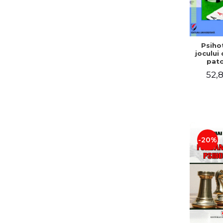
Psiho
jocului
pato
52,8
-20%