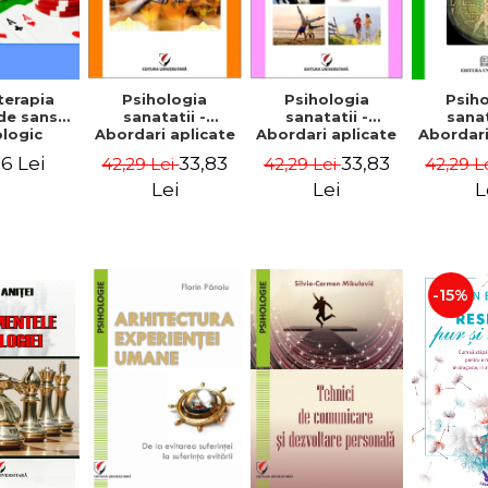
terapia
Psihologia
Psihologia
Psih
 de sansa
sanatatii -
sanatatii -
sanat
logic
Abordari aplicate
Abordari aplicate
Abordari
- Volumul V -
- Volumul IV -
- Volum
6 Lei
33,83
33,83
42,29 Lei
42,29 Lei
42,29 L
Eugen Avram
Relatiile
Psihic s
interumane si
- Euge
Lei
Lei
L
sanatatea:
Modele si practici
- Eugen Avram
-15%