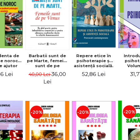
Repere etice în
enta de
Barbatii sunt de
Introd
psihoterapie şi
de noroc.
pe Marte, femeile
psihot
asistenţă socială.
e ajutor
sunt de pe
Volum
Provocări
jucatorii
Venus. Un ghid
Daniela
52,86 Lei
6 Lei
36,00
31,7
40,00 Lei
contemporane
gici de
practic pentru
 familiile
imbunatatirea
Lei
tora -
comunicarii si
a Rizeanu
pentru obtinerea
tilie)
rezultatelor
dorite in relatiile
dumneavoastra -
Dr. Gray John
-20%
-20%
-20%