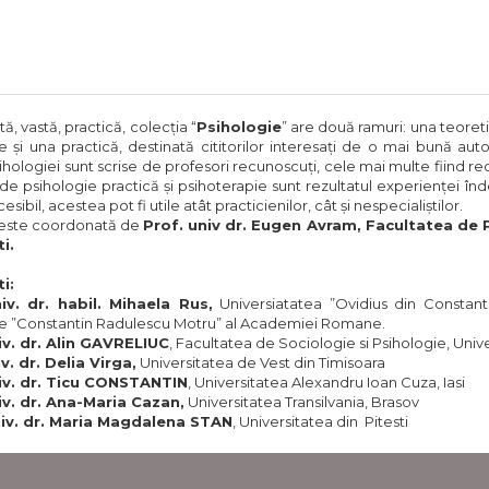
Iftenie, Ioana
iale
Stixr
Teodora Butoi-
Joh
Put
ă, vastă, practică, colecţia “
Psihologie
” are două ramuri: una teoret
e şi una practică, destinată cititorilor interesaţi de o mai bună au
psihologiei sunt scrise de profesori recunoscuţi, cele mai multe fiind re
 de psihologie practică şi psihoterapie sunt rezultatul experienţei înde
esibil, acestea pot fi utile atât practicienilor, cât şi nespecialiştilor.
 este coordonată de
Prof. univ dr. Eugen Avram, Facultatea de P
i.
i:
iv. dr. habil. Mihaela Rus,
Universiatatea ”Ovidius din Constanta
ie ”Constantin Radulescu Motru” al Academiei Romane.
iv. dr. Alin GAVRELIUC
, Facultatea de Sociologie si Psihologie, Univ
iv. dr. Delia Virga,
Universitatea de Vest din Timisoara
iv. dr. Ticu CONSTANTIN
, Universitatea Alexandru Ioan Cuza, Iasi
iv. dr. Ana-Maria Cazan,
Universitatea Transilvania, Brasov
iv. dr. Maria Magdalena STAN
, Universitatea din Pitesti