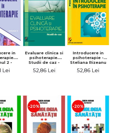
Evaluare clinica si
ucere in
Introducere in
psihoterapie.
erapie.
psihoterapie -
Studii de caz -
ul 2 -
Steliana Rizeanu
Steliana Rizeanu
 Ionescu
(Pintilie)
52,86 Lei
1 Lei
52,86 Lei
-20%
-20%