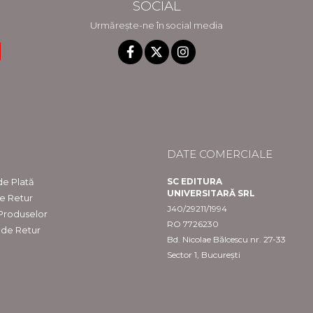
SOCIAL
Urmărește-ne în social media
DATE COMERCIALE
e Plată
SC EDITURA
UNIVERSITARĂ SRL
de Retur
J40/29211/1994
 Produselor
RO 7726230
 de Retur
Bd. Nicolae Bălcescu nr. 27-33
Sector 1, București