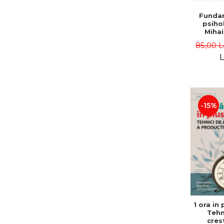
Funda
psihol
Mihai
85,00 L
L
-15%
1 ora in 
Tehn
cres