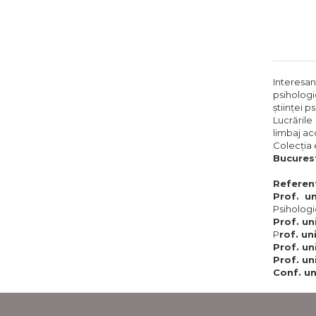
soc
Interesant
psihologi
ştiinţei 
Lucrările
limbaj acc
Colecţia
Bucurest
Referent
Prof. un
Psiholog
Prof. un
P
rof. un
Prof. un
Prof. un
Conf. un