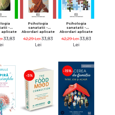
Psihologia
ologia
Psihologia
sanatatii -
atii -
sanatatii -
Abordari aplicate
 aplicate
Abordari aplicate
- Volumul II -
ul III -
- Volumul I -
33,83
33,83
33,83
42,29 Lei
ei
42,29 Lei
Comportament
i somatic
Eugen Avram
dezadaptativ -
n Avram
Lei
ei
Lei
Eugen Avram
-15%
-5%