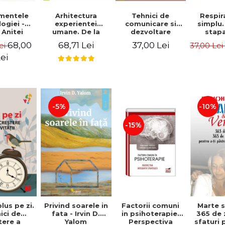
mentele
Arhitectura
Tehnici de
Respir
ogiei -
experientei
comunicare si
simplu
 Anitei
umane. De la
dezvoltare
stap
evitarea
personala
respirat
68,00
68,71 Lei
37,00 Lei
ei
37,00 Le
suferintei la
a reusi i
suferinta evitarii
drago
ei
- Florin Panoiu
afacer
numai
Br
-5%
-10%
-15%
Privind soarele in
Factorii comuni
Marte s
plus pe zi.
fata - Irvin D.
in psihoterapie.
365 de 
ici de
Yalom
Perspectiva
sfaturi 
tere a