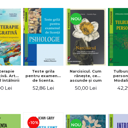
NOU
Teste grila
terapie
Narcisicul. Cum
Tulbur
pentru examenul
ivă. Arta
răneşte, ce
person
de licenta.
l întâlnirii
ascunde şi cum
Modali
Psihologie. Editia
eutice
poate fi abordat
diagno
52,86 Lei
0 Lei
50,00 Lei
42,2
a II-a revizuita si
psihoterapeutic
trat
adaugita
-10%
NOU