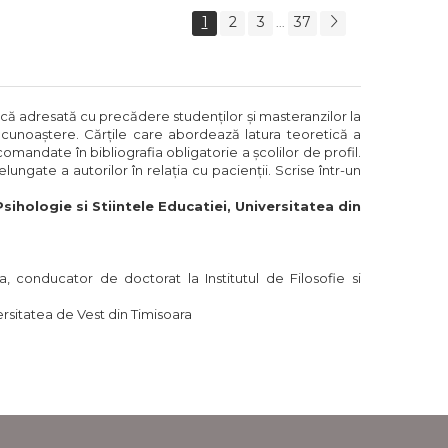
ud, Ned
ADHD-ul si alte
nson
boli mintale cu
1
2
3
37
...
ajutorul
neurostiintei - Dr.
Daniel G. Amen
ică adresată cu precădere studenţilor şi masteranzilor la
tocunoaştere. Cărţile care abordează latura teoretică a
comandate în bibliografia obligatorie a şcolilor de profil.
lungate a autorilor în relaţia cu pacienţii. Scrise într-un
sihologie si Stiintele Educatiei, Universitatea din
, conducator de doctorat la Institutul de Filosofie si
ersitatea de Vest din Timisoara