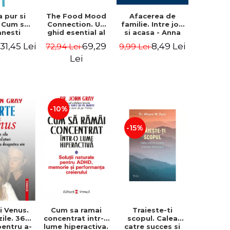
The Food Mood
Afacerea de
a pur si
Connection. Un
familie. Intre job
. Cum sa
ghid esential al
si acasa - Anna
anesti
alimentelor
Zanardi Cappon,
ia pentru
69,29
8,49 Lei
31,45 Lei
72,94 Lei
9,99 Lei
i
uimitoare care
Arshad
n viata, in
lupta cu
Moscogiuri
ste, in
Lei
depresia,
i si nu
anxietatea, OCD,
 – Dan
ADHD si multe
ulé
altele - Dr. Uma
Naidoo
-10%
-15%
i Venus.
Cum sa ramai
Traieste-ti
zile. 365
concentrat intr-o
scopul. Calea
pentru a-
lume hiperactiva.
catre succes si