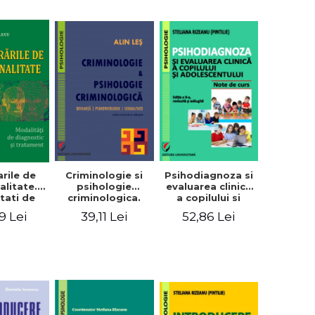
Psihodiagnoza si
arile de
Criminologie si
evaluarea clinica
alitate.
psihologie
a copilului si
tati de
criminologica.
adolescentului,
stic si
Devianta,
52,86 Lei
9 Lei
39,11 Lei
Editia a II-a,
ament
psihopatologie,
revizuita si
sexualitate - Alin
adaugita
Les