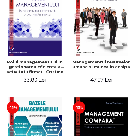
Rolul managementului in
Managementul resurselor
gestionarea eficienta a
umane si munca in echipa
activitatii firmei - Cristina
Stefan, Elena David,
33,83 Lei
47,57 Lei
Gabriel Nastase, Mihaela-
Mirela Dogaru, Valentina
Zaharia
-15%
-15%