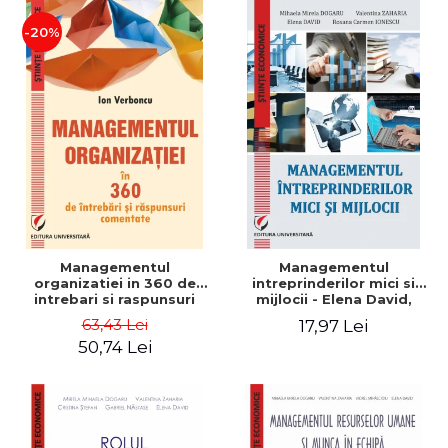
-20%
Managementul
Managementul
organizatiei in 360 de
intreprinderilor mici si
intrebari si raspunsuri
mijlocii - Elena David,
comentate - Ion Verboncu
Mihaela-Mirela Dogaru,
63,43 Lei
17,97 Lei
Roxana Carmen Ionescu,
50,74 Lei
Valentina Zaharia