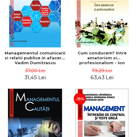
ADMINISTRATIVE
Cum Cumpăr
ȘTIINȚE ECONOMICE
Livrare
ȘTIINȚE EXACTE
Politica de Retur
EDUCAȚIE FIZICĂ ȘI SPORT
Formular de Retur
PREUNIVERSITARIA
Distribuitori
TIMP LIBER
ÎN CURS DE APARIȚIE
Managementul comunicarii
Cum conducem? Intre
si relatii publice in afaceri -
amatorism si
NOUTĂȚI
Vadim Dumitrascu
profesionalism - Ion
Verboncu
PACHETE DE STUDIU
37,00 Lei
79,29 Lei
31,45 Lei
63,43 Lei
PROMOȚIILE LUNII
ULTIMELE EXEMPLARE
-15%