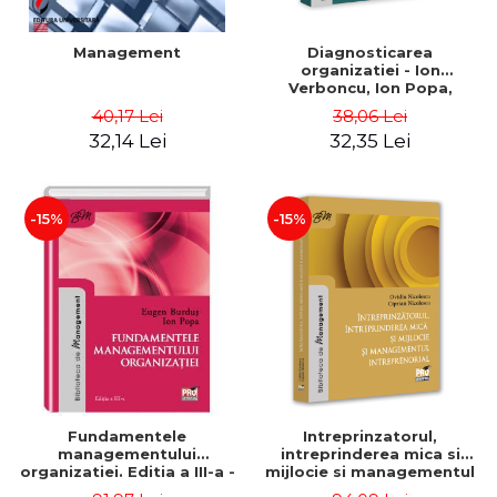
Management
Diagnosticarea
organizatiei - Ion
Verboncu, Ion Popa,
Simona Catalina Stefan
40,17 Lei
38,06 Lei
32,14 Lei
32,35 Lei
-15%
-15%
Fundamentele
Intreprinzatorul,
managementului
intreprinderea mica si
organizatiei. Editia a III-a -
mijlocie si managementul
Eugen Burdus, Ion Popa
intreprenorial - Ovidiu