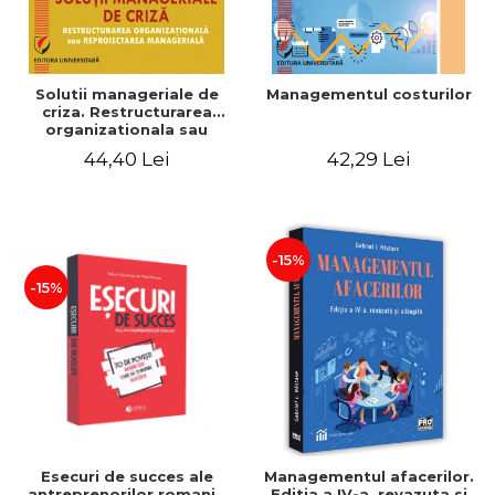
Solutii manageriale de
Managementul costurilor
criza. Restructurarea
organizationala sau
reproiectarea manageriala
44,40 Lei
42,29 Lei
-15%
-15%
Esecuri de succes ale
Managementul afacerilor.
antreprenorilor romani -
Editia a IV-a, revazuta si