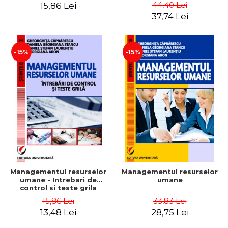
Daniela Georgiana Stancu,
Instrumente
44,40 Lei
15,86 Lei
Georgiana Aron
37,74 Lei
-15%
-15%
Managementul resurselor
Managementul resurselor
umane - Intrebari de
umane
control si teste grila
15,86 Lei
33,83 Lei
13,48 Lei
28,75 Lei