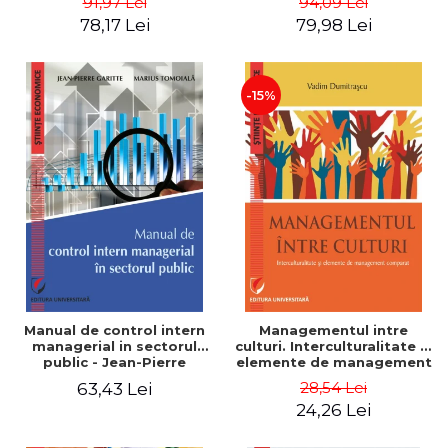
91,97 Lei
94,09 Lei
Nicolescu, Ciprian
78,17 Lei
79,98 Lei
Nicolescu
-15%
Manual de control intern
Managementul intre
managerial in sectorul
culturi. Interculturalitate si
public - Jean-Pierre
elemente de management
Garitte, Marius Tomoiala
comparat - Vadim
28,54 Lei
63,43 Lei
Dumitrascu
24,26 Lei