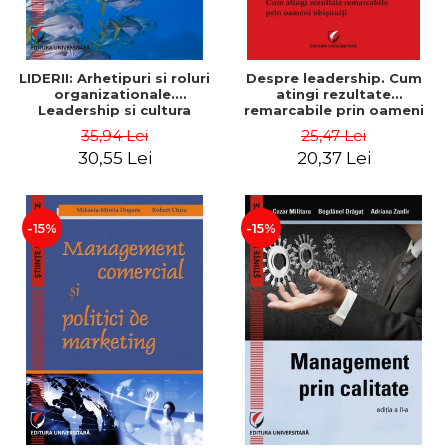
LIDERII: Arhetipuri si roluri
Despre leadership. Cum
organizationale.
atingi rezultate
Leadership si cultura
remarcabile prin oameni
organizationala - Vadim
obisnuiti
35,94 Lei
25,47 Lei
Dumitrascu
30,55 Lei
20,37 Lei
-15%
-15%