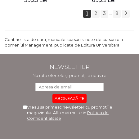
59,25 Lei
69,29 Lei
1
2
3
8
...
Contine lista de carti, manuale, cursuri si note de cursuri din
domeniul Management, publicate de Editura Universitara.
NEWSLETTER
Nu rata ofertele și promoțiile noastre
Vreau sa primesc newsletter cu promotiile
magazinului. Afla mai multe in
Politica de
Confidentialitate