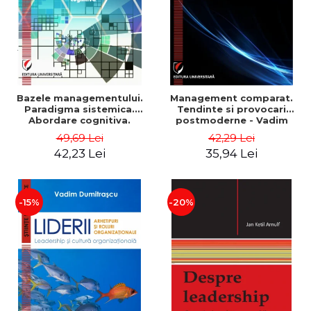
Bazele managementului.
Management comparat.
Paradigma sistemica.
Tendinte si provocari
Abordare cognitiva.
postmoderne - Vadim
Perspectiva
Dumitrascu
49,69 Lei
42,29 Lei
comportamentala - Vadim
42,23 Lei
35,94 Lei
Dumitrascu
-15%
-20%