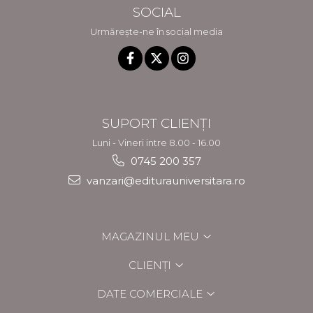
SOCIAL
Urmărește-ne în social media
SUPORT CLIENȚI
Luni - Vineri intre 8.00 - 16.00
0745 200 357
vanzari@editurauniversitara.ro
MAGAZINUL MEU
CLIENȚI
DATE COMERCIALE