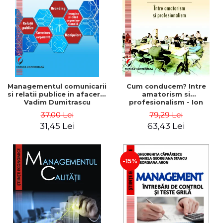
ADMINISTRATIVE
Cum Cumpăr
ȘTIINȚE ECONOMICE
Livrare
ȘTIINȚE EXACTE
Politica de Retur
EDUCAȚIE FIZICĂ ȘI SPORT
Formular de Retur
PREUNIVERSITARIA
Distribuitori
TIMP LIBER
ÎN CURS DE APARIȚIE
Managementul comunicarii
Cum conducem? Intre
si relatii publice in afaceri -
amatorism si
NOUTĂȚI
Vadim Dumitrascu
profesionalism - Ion
Verboncu
PACHETE DE STUDIU
37,00 Lei
79,29 Lei
31,45 Lei
63,43 Lei
PROMOȚIILE LUNII
ULTIMELE EXEMPLARE
-15%