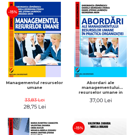
-15%
Managementul resurselor
Abordari ale
umane
managementului
resurselor umane in
practica organizatiei
33,83 Lei
37,00 Lei
28,75 Lei
-15%