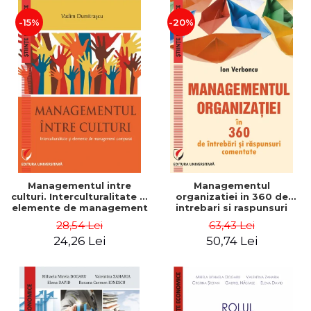
-15%
-20%
Managementul intre
Managementul
culturi. Interculturalitate si
organizatiei in 360 de
elemente de management
intrebari si raspunsuri
comparat - Vadim
comentate - Ion Verboncu
28,54 Lei
63,43 Lei
Dumitrascu
24,26 Lei
50,74 Lei