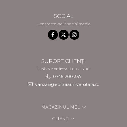
SOCIAL
Urmărește-ne în social media
SUPORT CLIENȚI
Luni - Vineri intre 8.00 - 16.00
0745 200 357
vanzari@editurauniversitara.ro
MAGAZINUL MEU
CLIENȚI