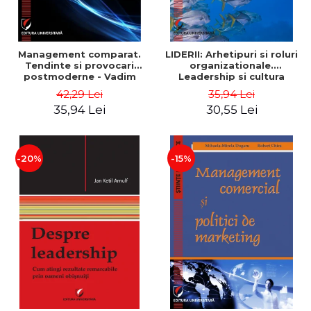
Management comparat.
LIDERII: Arhetipuri si roluri
Tendinte si provocari
organizationale.
postmoderne - Vadim
Leadership si cultura
Dumitrascu
organizationala - Vadim
42,29 Lei
35,94 Lei
Dumitrascu
35,94 Lei
30,55 Lei
-20%
-15%