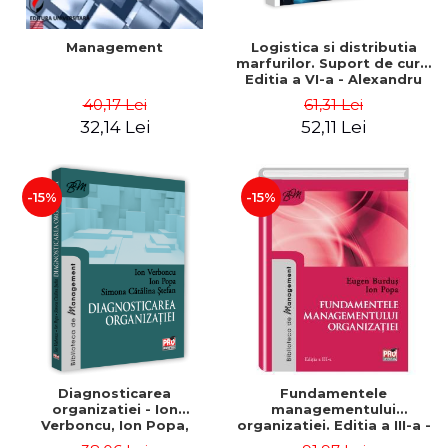
Management
Logistica si distributia
marfurilor. Suport de curs.
Editia a VI-a - Alexandru
Burda
40,17 Lei
61,31 Lei
32,14 Lei
52,11 Lei
-15%
-15%
Diagnosticarea
Fundamentele
organizatiei - Ion
managementului
Verboncu, Ion Popa,
organizatiei. Editia a III-a -
Simona Catalina Stefan
Eugen Burdus, Ion Popa