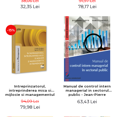
38,06 Lei
91,97 Lei
32,35 Lei
78,17 Lei
-15%
Intreprinzatorul,
Manual de control intern
intreprinderea mica si
managerial in sectorul
mijlocie si managementul
public - Jean-Pierre
intreprenorial - Ovidiu
Garitte, Marius Tomoiala
94,09 Lei
63,43 Lei
Nicolescu, Ciprian
79,98 Lei
Nicolescu