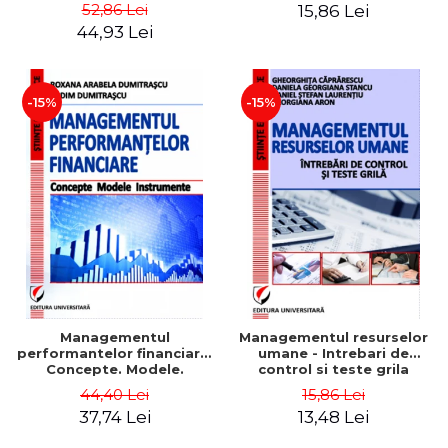
Daniela Georgiana Stancu,
52,86 Lei
15,86 Lei
Georgiana Aron
44,93 Lei
-15%
-15%
Managementul
Managementul resurselor
performantelor financiare.
umane - Intrebari de
Concepte. Modele.
control si teste grila
Instrumente
44,40 Lei
15,86 Lei
37,74 Lei
13,48 Lei