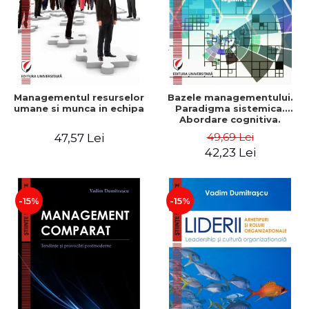
Managementul resurselor
Bazele managementului.
umane si munca in echipa
Paradigma sistemica.
Abordare cognitiva.
Perspectiva
49,69 Lei
47,57 Lei
comportamentala - Vadim
42,23 Lei
Dumitrascu
-15%
-15%