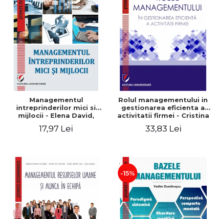
Managementul
Rolul managementului in
intreprinderilor mici si
gestionarea eficienta a
mijlocii - Elena David,
activitatii firmei - Cristina
Mihaela-Mirela Dogaru,
Stefan, Elena David,
17,97 Lei
33,83 Lei
Roxana Carmen Ionescu,
Gabriel Nastase, Mihaela-
Valentina Zaharia
Mirela Dogaru, Valentina
Zaharia
-15%