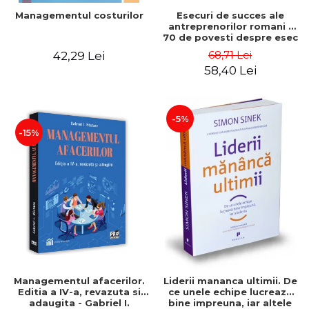
Esecuri de succes ale
Managementul costurilor
antreprenorilor romani -
70 de povesti despre esec
care sa-ti inspire succesul
68,71 Lei
42,29 Lei
58,40 Lei
-5%
-15%
Managementul afacerilor.
Liderii mananca ultimii. De
Editia a IV-a, revazuta si
ce unele echipe lucreaza
adaugita - Gabriel I.
bine impreuna, iar altele