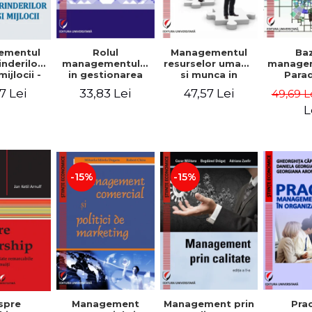
Rolul
Managementul
Ba
ementul
managementului
resurselor umane
managem
inderilor
in gestionarea
si munca in
Para
mijlocii -
eficienta a
echipa
sist
 David,
33,83 Lei
47,57 Lei
7 Lei
49,69 L
activitatii firmei -
Abo
a-Mirela
Cristina Stefan,
cogn
, Roxana
L
Elena David,
Persp
Ionescu,
Gabriel Nastase,
comport
a Zaharia
Mihaela-Mirela
- V
Dogaru,
Dumi
Valentina Zaharia
-15%
-15%
Management
Management prin
spre
Pra