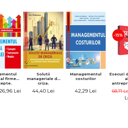
-15%
Solutii
ementul
Managementul
Esecuri 
manageriale de
al firmei.
costurilor
a
criza.
epte.
antrepr
Restructurarea
umente.
romani
44,40 Lei
26,96 Lei
42,29 Lei
68,71 L
organizationala
dele
povest
sau
esec ca
L
reproiectarea
inspire
manageriala