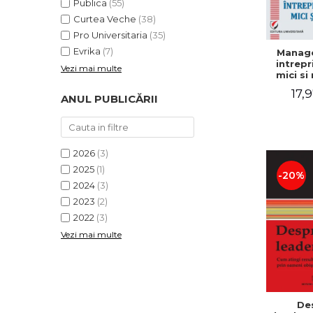
Publica
(55)
Curtea Veche
(38)
Pro Universitaria
(35)
Evrika
(7)
Manag
intrepr
Vezi mai multe
mici si 
Elena
17,9
Mihael
ANUL PUBLICĂRII
Dogaru
Carmen 
Valentin
2026
(3)
2025
(1)
-20%
2024
(3)
2023
(2)
2022
(3)
Vezi mai multe
De