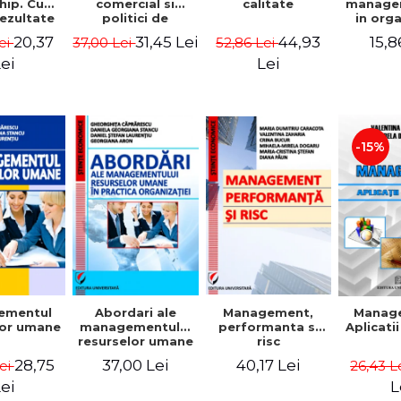
comercial si
calitate
hip. Cum
manage
politici de
rezultate
in org
marketing
bile prin
mode
31,45 Lei
44,93
20,37
15,8
37,00 Lei
52,86 Lei
ei
obisnuiti
Gheo
Capra
Lei
ei
Dan
Geor
Sta
Georgi
-15%
ementul
Abordari ale
Management,
Manag
lor umane
managementului
performanta si
Aplicati
resurselor umane
risc
in practica
28,75
37,00 Lei
40,17 Lei
Lei
26,43 L
organizatiei
ei
L