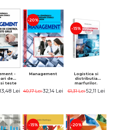
-20%
-15%
Logistica si
ement -
Management
distributia
bari de
marfurilor.
 si teste
Suport de curs.
ila
52,11 Lei
13,48 Lei
32,14 Lei
61,31 Lei
40,17 Lei
Editia a VI-a -
Alexandru Burda
-15%
-20%