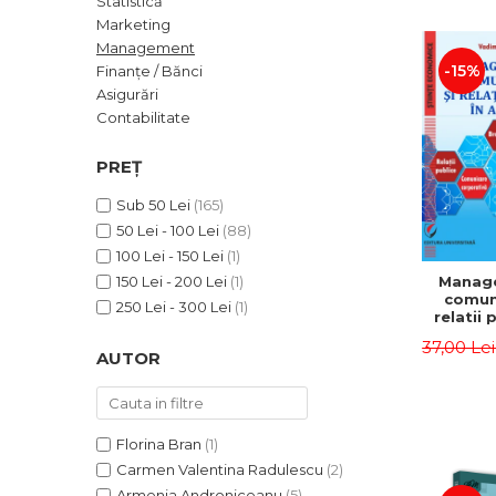
Statistică
ADMINISTRATIVE
Cum Cumpăr
Marketing
ȘTIINȚE ECONOMICE
Livrare
Management
ȘTIINȚE EXACTE
-15%
Finanțe / Bănci
Politica de Retur
Asigurări
EDUCAȚIE FIZICĂ ȘI SPORT
Formular de Retur
Contabilitate
PREUNIVERSITARIA
Distribuitori
TIMP LIBER
PREȚ
ÎN CURS DE APARIȚIE
Sub 50 Lei
(165)
NOUTĂȚI
50 Lei - 100 Lei
(88)
PACHETE DE STUDIU
100 Lei - 150 Lei
(1)
Manag
150 Lei - 200 Lei
(1)
PROMOȚIILE LUNII
comuni
250 Lei - 300 Lei
(1)
relatii 
ULTIMELE EXEMPLARE
afaceri
37,00 Le
Dumi
AUTOR
Florina Bran
(1)
Carmen Valentina Radulescu
(2)
Armenia Androniceanu
(5)