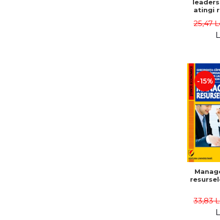
leaders
atingi 
remarca
25,47 L
oameni 
L
-15%
Manag
resurse
33,83 
L