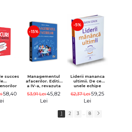
-5%
-15%
de succes
Managementul
Liderii mananca
le
afacerilor. Editia
ultimii. De ce
enorilor
a IV-a, revazuta
unele echipe
 - 70 de
si adaugita -
lucreaza bine
58,40
45,82
59,25
ei
53,91 Lei
62,37 Lei
i despre
Gabriel I. Nastase
impreuna, iar
re sa-ti
altele nu. Editia a
ei
Lei
Lei
 succesul
II-a - Simon Sinek
1
2
3
8
...