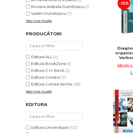
-15%
Roxana Arabela Dumitrascu
(1)
Vadim Dumitrascu
(7)
Vezi mai multe
PRODUCĂTORI
Diagno
organiza
Editura ALL
(4)
Verbon
Popa,
Editura BookZone
(1)
38,06 
Catalin
Editura C.H. Beck
(2)
L
Editura Creator
(2)
Editura Curtea Veche
(38)
Vezi mai multe
EDITURA
Editura Universitară
(102)