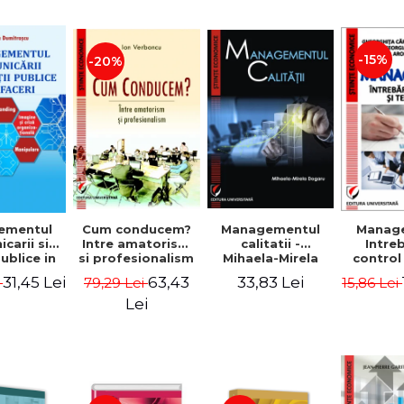
-15%
-20%
ementul
Cum conducem?
Managementul
Manag
carii si
Intre amatorism
calitatii -
Intre
publice in
si profesionalism
Mihaela-Mirela
control
 - Vadim
- Ion Verboncu
Dogaru
gr
31,45 Lei
63,43
33,83 Lei
i
79,29 Lei
15,86 Lei
trascu
Lei