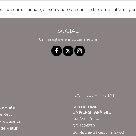
ista de carti, manuale, cursuri si note de cursuri din domeniul Managem
SOCIAL
Urmărește-ne în social media
DATE COMERCIALE
e Plată
SC EDITURA
UNIVERSITARĂ SRL
de Retur
J40/29211/1994
 Produselor
RO 7726230
 de Retur
Bd. Nicolae Bălcescu nr. 27-33