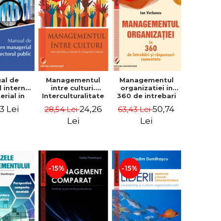
al de
Managementul
Managementul
l intern
intre culturi.
organizatiei in
rial in
Interculturalitate
360 de intrebari
 public -
si elemente de
si raspunsuri
3 Lei
24,26
50,74
28,54 Lei
63,43 Lei
Pierre
management
comentate - Ion
, Marius
comparat -
Verboncu
Lei
Lei
oiala
Vadim
Dumitrascu
-15%
-15%