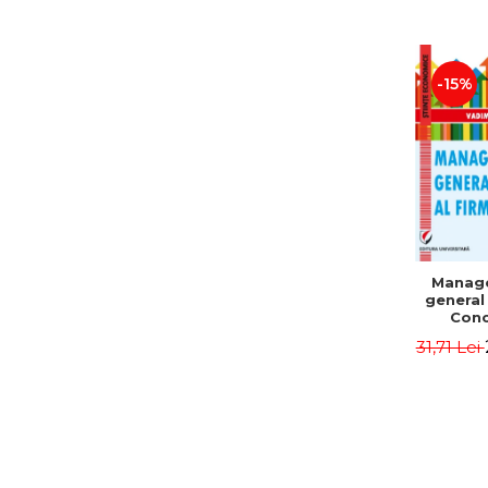
-15%
Manag
general 
Conc
Instr
31,71 Lei
Mo