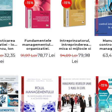
-15%
-15%
sticarea
Fundamentele
Intreprinzatorul,
Manu
tiei - Ion
managementului
intreprinderea
contro
cu, Ion
organizatiei.
mica si mijlocie si
manage
 Simona
Editia a III-a -
managementul
sectorul
32,35
78,17 Lei
79,98
63,4
Lei
91,97 Lei
94,09 Lei
a Stefan
Eugen Burdus,
intreprenorial -
Jean-
Ion Popa
Ovidiu Nicolescu,
Garitte
ei
Lei
Ciprian Nicolescu
Tom
-15%