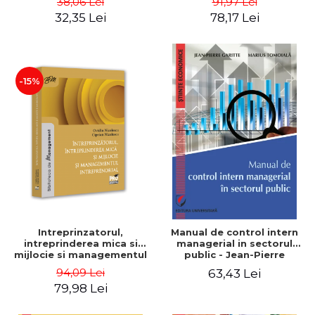
38,06 Lei
91,97 Lei
32,35 Lei
78,17 Lei
-15%
Intreprinzatorul,
Manual de control intern
intreprinderea mica si
managerial in sectorul
mijlocie si managementul
public - Jean-Pierre
intreprenorial - Ovidiu
Garitte, Marius Tomoiala
94,09 Lei
63,43 Lei
Nicolescu, Ciprian
79,98 Lei
Nicolescu