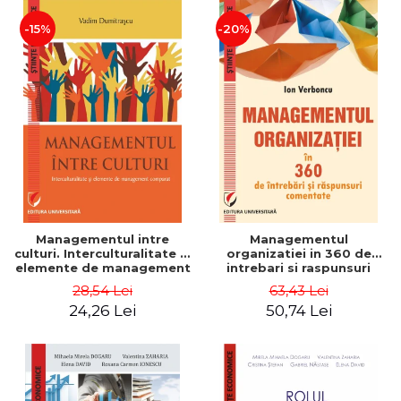
-15%
-20%
Managementul intre
Managementul
culturi. Interculturalitate si
organizatiei in 360 de
elemente de management
intrebari si raspunsuri
comparat - Vadim
comentate - Ion Verboncu
28,54 Lei
63,43 Lei
Dumitrascu
24,26 Lei
50,74 Lei