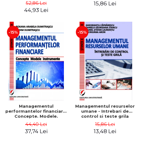
Daniela Georgiana Stancu,
52,86 Lei
15,86 Lei
Georgiana Aron
44,93 Lei
-15%
-15%
Managementul
Managementul resurselor
performantelor financiare.
umane - Intrebari de
Concepte. Modele.
control si teste grila
Instrumente
44,40 Lei
15,86 Lei
37,74 Lei
13,48 Lei