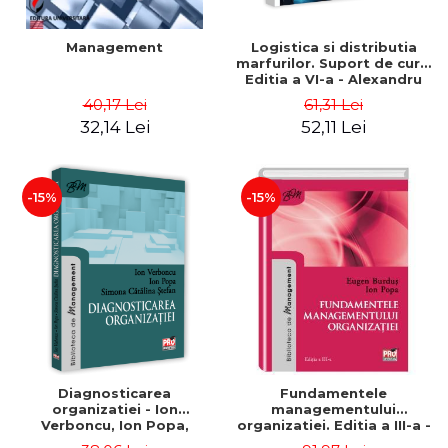
Management
Logistica si distributia
marfurilor. Suport de curs.
Editia a VI-a - Alexandru
Burda
40,17 Lei
61,31 Lei
32,14 Lei
52,11 Lei
-15%
-15%
Diagnosticarea
Fundamentele
organizatiei - Ion
managementului
Verboncu, Ion Popa,
organizatiei. Editia a III-a -
Simona Catalina Stefan
Eugen Burdus, Ion Popa