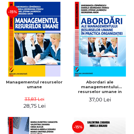
-15%
Managementul resurselor
Abordari ale
umane
managementului
resurselor umane in
practica organizatiei
33,83 Lei
37,00 Lei
28,75 Lei
-15%