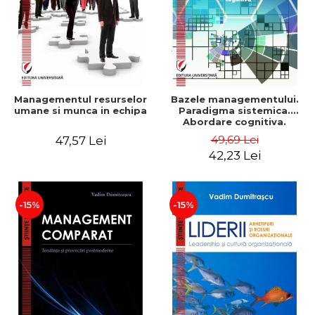
Managementul resurselor
Bazele managementului.
umane si munca in echipa
Paradigma sistemica.
Abordare cognitiva.
Perspectiva
49,69 Lei
47,57 Lei
comportamentala - Vadim
42,23 Lei
Dumitrascu
-15%
-15%