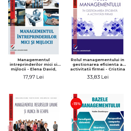
Managementul
Rolul managementului in
intreprinderilor mici si
gestionarea eficienta a
mijlocii - Elena David,
activitatii firmei - Cristina
Mihaela-Mirela Dogaru,
Stefan, Elena David,
17,97 Lei
33,83 Lei
Roxana Carmen Ionescu,
Gabriel Nastase, Mihaela-
Valentina Zaharia
Mirela Dogaru, Valentina
Zaharia
-15%