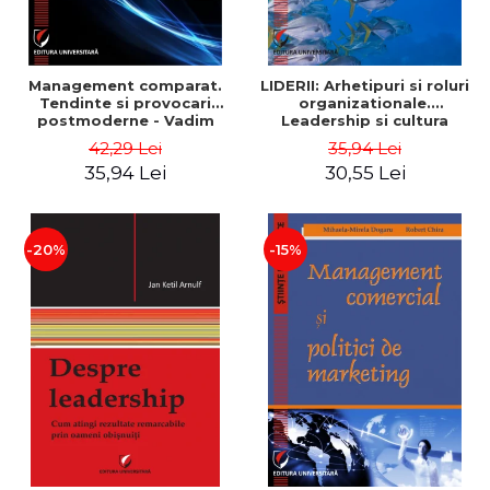
Management comparat.
LIDERII: Arhetipuri si roluri
Tendinte si provocari
organizationale.
postmoderne - Vadim
Leadership si cultura
Dumitrascu
organizationala - Vadim
42,29 Lei
35,94 Lei
Dumitrascu
35,94 Lei
30,55 Lei
-20%
-15%