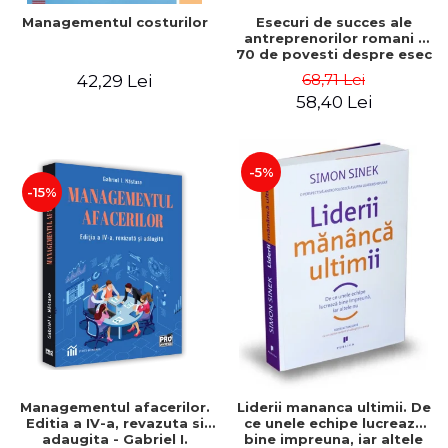
Esecuri de succes ale
Managementul costurilor
antreprenorilor romani -
70 de povesti despre esec
care sa-ti inspire succesul
68,71 Lei
42,29 Lei
58,40 Lei
-5%
-15%
Managementul afacerilor.
Liderii mananca ultimii. De
Editia a IV-a, revazuta si
ce unele echipe lucreaza
adaugita - Gabriel I.
bine impreuna, iar altele