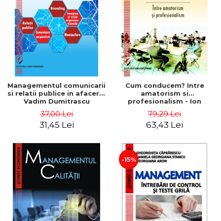
ADMINISTRATIVE
Cum Cumpăr
ȘTIINȚE ECONOMICE
Livrare
ȘTIINȚE EXACTE
Politica de Retur
EDUCAȚIE FIZICĂ ȘI SPORT
Formular de Retur
PREUNIVERSITARIA
Distribuitori
TIMP LIBER
ÎN CURS DE APARIȚIE
Managementul comunicarii
Cum conducem? Intre
si relatii publice in afaceri -
amatorism si
NOUTĂȚI
Vadim Dumitrascu
profesionalism - Ion
Verboncu
PACHETE DE STUDIU
37,00 Lei
79,29 Lei
31,45 Lei
63,43 Lei
PROMOȚIILE LUNII
ULTIMELE EXEMPLARE
-15%