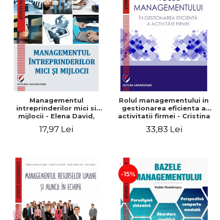
Managementul
Rolul managementului in
intreprinderilor mici si
gestionarea eficienta a
mijlocii - Elena David,
activitatii firmei - Cristina
Mihaela-Mirela Dogaru,
Stefan, Elena David,
17,97 Lei
33,83 Lei
Roxana Carmen Ionescu,
Gabriel Nastase, Mihaela-
Valentina Zaharia
Mirela Dogaru, Valentina
Zaharia
-15%