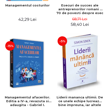
Esecuri de succes ale
Managementul costurilor
antreprenorilor romani -
70 de povesti despre esec
care sa-ti inspire succesul
68,71 Lei
42,29 Lei
58,40 Lei
-5%
-15%
Managementul afacerilor.
Liderii mananca ultimii. De
Editia a IV-a, revazuta si
ce unele echipe lucreaza
adaugita - Gabriel I.
bine impreuna, iar altele