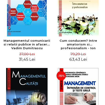
ADMINISTRATIVE
Cum Cumpăr
ȘTIINȚE ECONOMICE
Livrare
ȘTIINȚE EXACTE
Politica de Retur
EDUCAȚIE FIZICĂ ȘI SPORT
Formular de Retur
PREUNIVERSITARIA
Distribuitori
TIMP LIBER
ÎN CURS DE APARIȚIE
Managementul comunicarii
Cum conducem? Intre
si relatii publice in afaceri -
amatorism si
NOUTĂȚI
Vadim Dumitrascu
profesionalism - Ion
Verboncu
PACHETE DE STUDIU
37,00 Lei
79,29 Lei
31,45 Lei
63,43 Lei
PROMOȚIILE LUNII
ULTIMELE EXEMPLARE
-15%