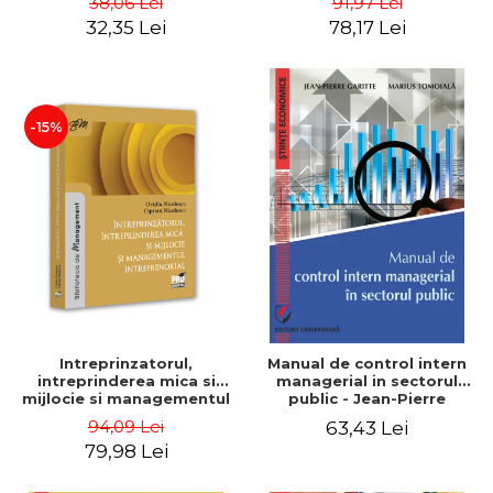
38,06 Lei
91,97 Lei
32,35 Lei
78,17 Lei
-15%
Intreprinzatorul,
Manual de control intern
intreprinderea mica si
managerial in sectorul
mijlocie si managementul
public - Jean-Pierre
intreprenorial - Ovidiu
Garitte, Marius Tomoiala
94,09 Lei
63,43 Lei
Nicolescu, Ciprian
79,98 Lei
Nicolescu