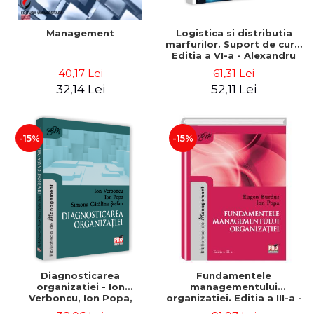
Management
Logistica si distributia
marfurilor. Suport de curs.
Editia a VI-a - Alexandru
Burda
40,17 Lei
61,31 Lei
32,14 Lei
52,11 Lei
-15%
-15%
Diagnosticarea
Fundamentele
organizatiei - Ion
managementului
Verboncu, Ion Popa,
organizatiei. Editia a III-a -
Simona Catalina Stefan
Eugen Burdus, Ion Popa