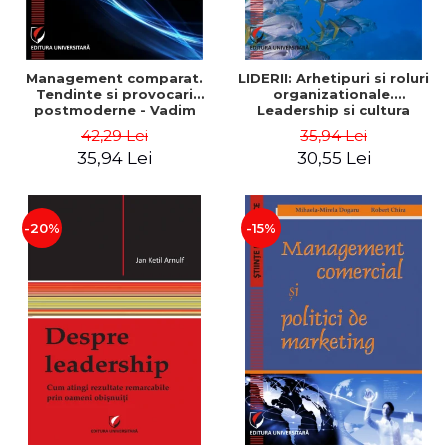
Management comparat.
LIDERII: Arhetipuri si roluri
Tendinte si provocari
organizationale.
postmoderne - Vadim
Leadership si cultura
Dumitrascu
organizationala - Vadim
42,29 Lei
35,94 Lei
Dumitrascu
35,94 Lei
30,55 Lei
-20%
-15%