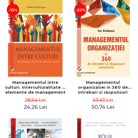
-15%
-20%
Managementul intre
Managementul
culturi. Interculturalitate si
organizatiei in 360 de
elemente de management
intrebari si raspunsuri
comparat - Vadim
comentate - Ion Verboncu
28,54 Lei
63,43 Lei
Dumitrascu
24,26 Lei
50,74 Lei