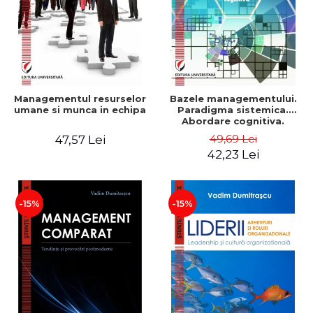
Managementul resurselor
Bazele managementului.
umane si munca in echipa
Paradigma sistemica.
Abordare cognitiva.
Perspectiva
49,69 Lei
47,57 Lei
comportamentala - Vadim
42,23 Lei
Dumitrascu
-15%
-15%