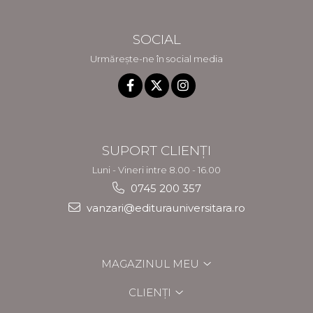
SOCIAL
Urmărește-ne în social media
SUPORT CLIENȚI
Luni - Vineri intre 8.00 - 16.00
0745 200 357
vanzari@editurauniversitara.ro
MAGAZINUL MEU
CLIENȚI