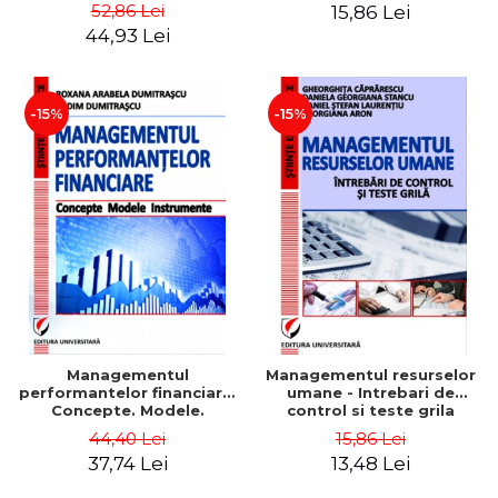
Daniela Georgiana Stancu,
52,86 Lei
15,86 Lei
Georgiana Aron
44,93 Lei
-15%
-15%
Managementul
Managementul resurselor
performantelor financiare.
umane - Intrebari de
Concepte. Modele.
control si teste grila
Instrumente
44,40 Lei
15,86 Lei
37,74 Lei
13,48 Lei