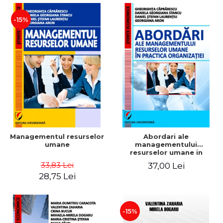
-15%
Managementul resurselor
Abordari ale
umane
managementului
resurselor umane in
practica organizatiei
33,83 Lei
37,00 Lei
28,75 Lei
-15%