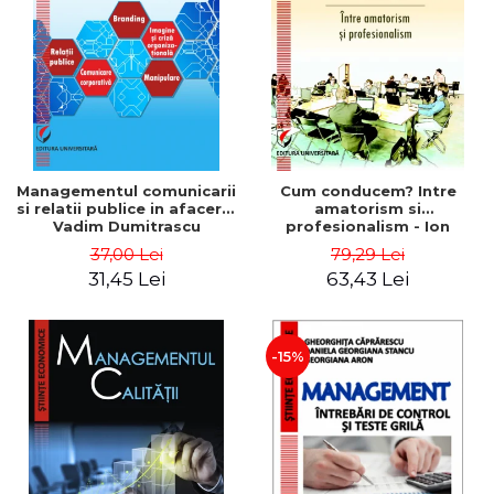
ADMINISTRATIVE
Cum Cumpăr
ȘTIINȚE ECONOMICE
Livrare
ȘTIINȚE EXACTE
Politica de Retur
EDUCAȚIE FIZICĂ ȘI SPORT
Formular de Retur
PREUNIVERSITARIA
Distribuitori
TIMP LIBER
ÎN CURS DE APARIȚIE
Managementul comunicarii
Cum conducem? Intre
si relatii publice in afaceri -
amatorism si
NOUTĂȚI
Vadim Dumitrascu
profesionalism - Ion
Verboncu
PACHETE DE STUDIU
37,00 Lei
79,29 Lei
31,45 Lei
63,43 Lei
PROMOȚIILE LUNII
ULTIMELE EXEMPLARE
-15%