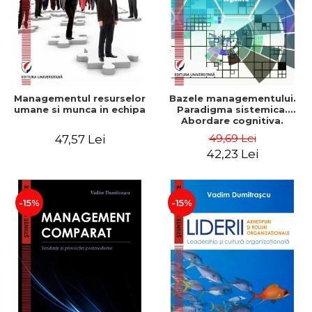
Managementul resurselor
Bazele managementului.
umane si munca in echipa
Paradigma sistemica.
Abordare cognitiva.
Perspectiva
49,69 Lei
47,57 Lei
comportamentala - Vadim
42,23 Lei
Dumitrascu
-15%
-15%