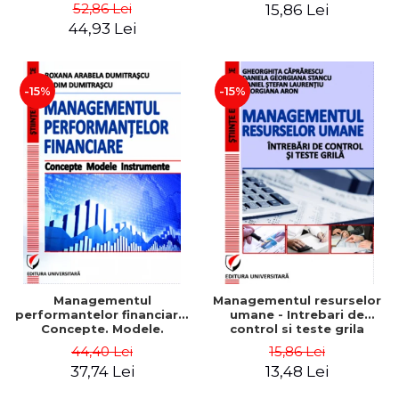
Daniela Georgiana Stancu,
52,86 Lei
15,86 Lei
Georgiana Aron
44,93 Lei
-15%
-15%
Managementul
Managementul resurselor
performantelor financiare.
umane - Intrebari de
Concepte. Modele.
control si teste grila
Instrumente
44,40 Lei
15,86 Lei
37,74 Lei
13,48 Lei