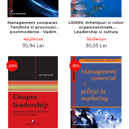
Management comparat.
LIDERII: Arhetipuri si roluri
Tendinte si provocari
organizationale.
postmoderne - Vadim
Leadership si cultura
Dumitrascu
organizationala - Vadim
42,29 Lei
35,94 Lei
Dumitrascu
35,94 Lei
30,55 Lei
-20%
-15%