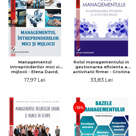
Managementul
Rolul managementului in
intreprinderilor mici si
gestionarea eficienta a
mijlocii - Elena David,
activitatii firmei - Cristina
Mihaela-Mirela Dogaru,
Stefan, Elena David,
17,97 Lei
33,83 Lei
Roxana Carmen Ionescu,
Gabriel Nastase, Mihaela-
Valentina Zaharia
Mirela Dogaru, Valentina
Zaharia
-15%