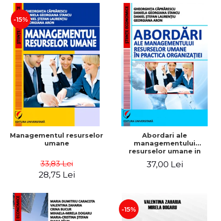
-15%
Managementul resurselor
Abordari ale
umane
managementului
resurselor umane in
practica organizatiei
33,83 Lei
37,00 Lei
28,75 Lei
-15%