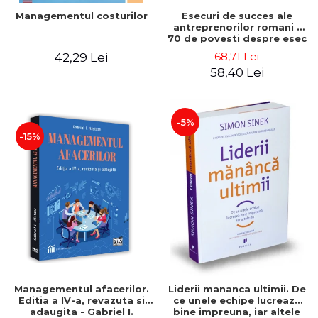
Esecuri de succes ale
Managementul costurilor
antreprenorilor romani -
70 de povesti despre esec
care sa-ti inspire succesul
68,71 Lei
42,29 Lei
58,40 Lei
-5%
-15%
Managementul afacerilor.
Liderii mananca ultimii. De
Editia a IV-a, revazuta si
ce unele echipe lucreaza
adaugita - Gabriel I.
bine impreuna, iar altele