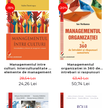
-15%
-20%
Managementul intre
Managementul
culturi. Interculturalitate si
organizatiei in 360 de
elemente de management
intrebari si raspunsuri
comparat - Vadim
comentate - Ion Verboncu
28,54 Lei
63,43 Lei
Dumitrascu
24,26 Lei
50,74 Lei