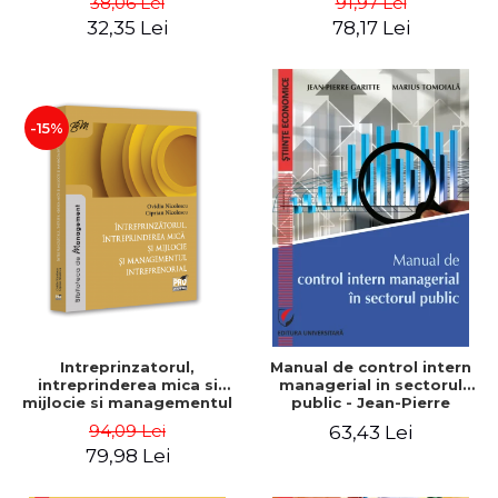
38,06 Lei
91,97 Lei
32,35 Lei
78,17 Lei
-15%
Intreprinzatorul,
Manual de control intern
intreprinderea mica si
managerial in sectorul
mijlocie si managementul
public - Jean-Pierre
intreprenorial - Ovidiu
Garitte, Marius Tomoiala
94,09 Lei
63,43 Lei
Nicolescu, Ciprian
79,98 Lei
Nicolescu