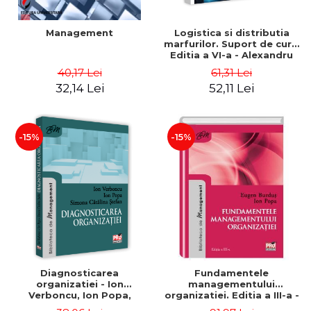
Management
Logistica si distributia
marfurilor. Suport de curs.
Editia a VI-a - Alexandru
Burda
40,17 Lei
61,31 Lei
32,14 Lei
52,11 Lei
-15%
-15%
Diagnosticarea
Fundamentele
organizatiei - Ion
managementului
Verboncu, Ion Popa,
organizatiei. Editia a III-a -
Simona Catalina Stefan
Eugen Burdus, Ion Popa