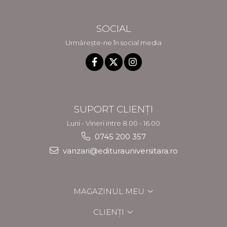
SOCIAL
Urmărește-ne în social media
SUPORT CLIENȚI
Luni - Vineri intre 8.00 - 16.00
0745 200 357
vanzari@editurauniversitara.ro
MAGAZINUL MEU
CLIENȚI