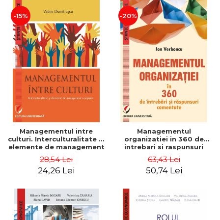
-15%
-20%
Managementul intre
Managementul
culturi. Interculturalitate si
organizatiei in 360 de
elemente de management
intrebari si raspunsuri
comparat - Vadim
comentate - Ion Verboncu
28,54 Lei
63,43 Lei
Dumitrascu
24,26 Lei
50,74 Lei