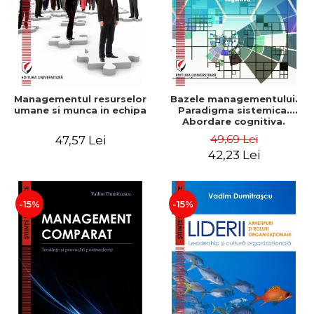
Managementul resurselor
Bazele managementului.
umane si munca in echipa
Paradigma sistemica.
Abordare cognitiva.
Perspectiva
49,69 Lei
47,57 Lei
comportamentala - Vadim
42,23 Lei
Dumitrascu
-15%
-15%