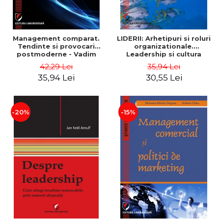
Management comparat.
LIDERII: Arhetipuri si roluri
Tendinte si provocari
organizationale.
postmoderne - Vadim
Leadership si cultura
Dumitrascu
organizationala - Vadim
42,29 Lei
35,94 Lei
Dumitrascu
35,94 Lei
30,55 Lei
-20%
-15%