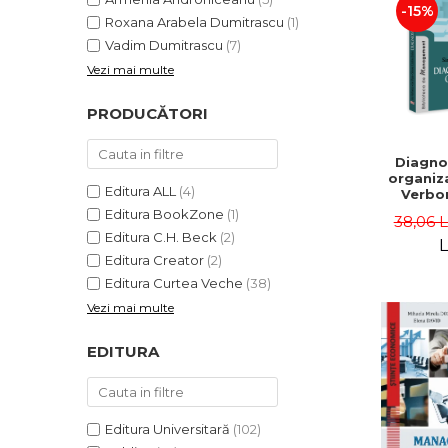
-15%
Roxana Arabela Dumitrascu
(1)
Vadim Dumitrascu
(7)
Vezi mai multe
PRODUCĂTORI
Diagno
organiza
Editura ALL
(4)
Verbon
Popa,
Editura BookZone
(1)
38,06 
Catalin
Editura C.H. Beck
(2)
L
Editura Creator
(2)
Editura Curtea Veche
(38)
Vezi mai multe
EDITURA
Editura Universitară
(102)