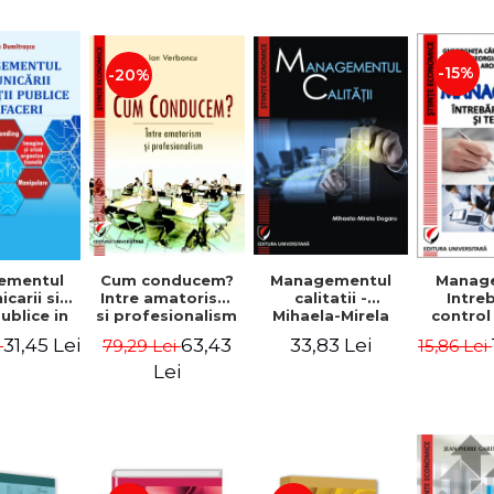
-15%
-20%
ementul
Cum conducem?
Managementul
Manag
carii si
Intre amatorism
calitatii -
Intre
publice in
si profesionalism
Mihaela-Mirela
control
 - Vadim
- Ion Verboncu
Dogaru
gr
31,45 Lei
63,43
33,83 Lei
i
79,29 Lei
15,86 Lei
trascu
Lei