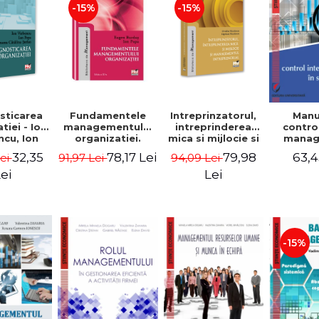
-15%
-15%
sticarea
Fundamentele
Intreprinzatorul,
Manu
tiei - Ion
managementului
intreprinderea
contro
cu, Ion
organizatiei.
mica si mijlocie si
manage
 Simona
Editia a III-a -
managementul
sectorul
32,35
78,17 Lei
79,98
63,4
Lei
91,97 Lei
94,09 Lei
a Stefan
Eugen Burdus,
intreprenorial -
Jean-
Ion Popa
Ovidiu Nicolescu,
Garitte
ei
Lei
Ciprian Nicolescu
Tom
-15%