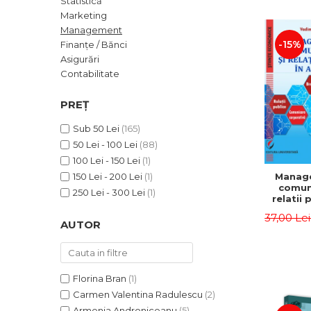
Statistică
ADMINISTRATIVE
Cum Cumpăr
Marketing
ȘTIINȚE ECONOMICE
Livrare
Management
ȘTIINȚE EXACTE
-15%
Finanțe / Bănci
Politica de Retur
Asigurări
EDUCAȚIE FIZICĂ ȘI SPORT
Formular de Retur
Contabilitate
PREUNIVERSITARIA
Distribuitori
TIMP LIBER
PREȚ
ÎN CURS DE APARIȚIE
Sub 50 Lei
(165)
NOUTĂȚI
50 Lei - 100 Lei
(88)
PACHETE DE STUDIU
100 Lei - 150 Lei
(1)
Manag
150 Lei - 200 Lei
(1)
PROMOȚIILE LUNII
comuni
250 Lei - 300 Lei
(1)
relatii 
ULTIMELE EXEMPLARE
afaceri
37,00 Le
Dumi
AUTOR
Florina Bran
(1)
Carmen Valentina Radulescu
(2)
Armenia Androniceanu
(5)