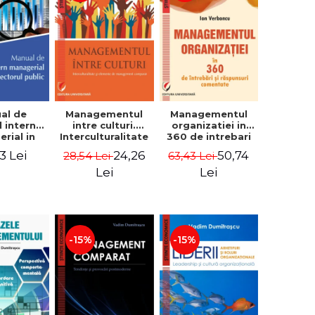
al de
Managementul
Managementul
l intern
intre culturi.
organizatiei in
rial in
Interculturalitate
360 de intrebari
 public -
si elemente de
si raspunsuri
3 Lei
24,26
50,74
28,54 Lei
63,43 Lei
Pierre
management
comentate - Ion
, Marius
comparat -
Verboncu
Lei
Lei
oiala
Vadim
Dumitrascu
-15%
-15%