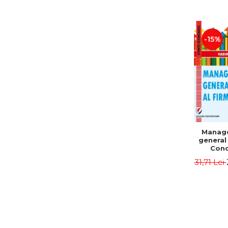
-15%
Manag
general 
Conc
Instr
31,71 Lei
Mo