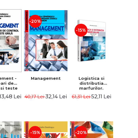
-20%
-15%
Logistica si
ement -
Management
distributia
bari de
marfurilor.
 si teste
Suport de curs.
ila
52,11 Lei
13,48 Lei
32,14 Lei
61,31 Lei
40,17 Lei
Editia a VI-a -
Alexandru Burda
-15%
-20%