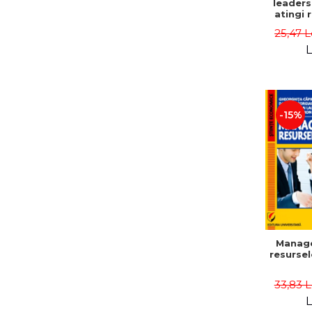
leaders
atingi 
remarca
25,47 L
oameni 
L
-15%
Manag
resurse
33,83 
L