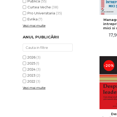
Publica
(55)
Curtea Veche
(38)
Pro Universitaria
(35)
Evrika
(7)
Manag
intrepr
Vezi mai multe
mici si 
Elena
17,9
Mihael
ANUL PUBLICĂRII
Dogaru
Carmen 
Valentin
2026
(3)
2025
(1)
-20%
2024
(3)
2023
(2)
2022
(3)
Vezi mai multe
De