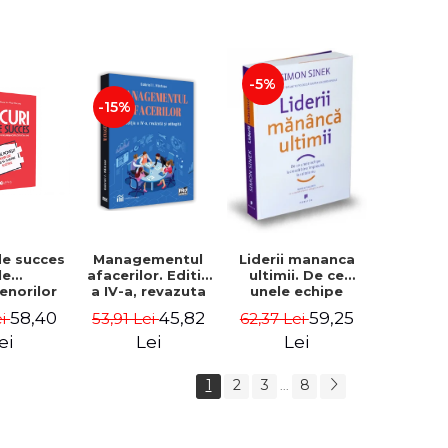
-5%
-15%
de succes
Managementul
Liderii mananca
le
afacerilor. Editia
ultimii. De ce
enorilor
a IV-a, revazuta
unele echipe
 - 70 de
si adaugita -
lucreaza bine
58,40
45,82
59,25
ei
53,91 Lei
62,37 Lei
i despre
Gabriel I. Nastase
impreuna, iar
re sa-ti
altele nu. Editia a
ei
Lei
Lei
 succesul
II-a - Simon Sinek
1
2
3
8
...