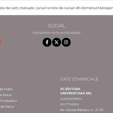
ista de carti, manuale, cursuri si note de cursuri din domeniul Managem
SOCIAL
Urmărește-ne în social media
DATE COMERCIALE
e Plată
SC EDITURA
UNIVERSITARĂ SRL
de Retur
J40/29211/1994
 Produselor
RO 7726230
 de Retur
Bd. Nicolae Bălcescu nr. 27-33