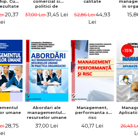
comercial si
calitate
hip. Cum
manage
politici de
rezultate
in org
marketing
bile prin
mode
31,45 Lei
44,93
20,37
15,8
37,00 Lei
52,86 Lei
ei
obisnuiti
Gheo
Capra
Lei
ei
Dan
Geor
Sta
Georgi
-15%
ementul
Abordari ale
Management,
Manag
lor umane
managementului
performanta si
Aplicati
resurselor umane
risc
in practica
28,75
37,00 Lei
40,17 Lei
Lei
26,43 L
organizatiei
ei
L