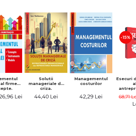
-15%
Solutii
ementul
Managementul
Esecuri 
manageriale de
al firmei.
costurilor
a
criza.
epte.
antrepr
Restructurarea
umente.
romani
44,40 Lei
26,96 Lei
42,29 Lei
68,71 L
organizationala
dele
povest
sau
esec ca
L
reproiectarea
inspire
manageriala