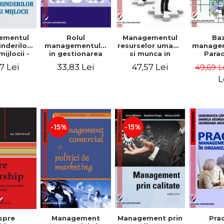
Rolul
Managementul
Ba
ementul
managementului
resurselor umane
managem
inderilor
in gestionarea
si munca in
Para
mijlocii -
eficienta a
echipa
sist
 David,
33,83 Lei
47,57 Lei
7 Lei
49,69 L
activitatii firmei -
Abo
a-Mirela
Cristina Stefan,
cogn
, Roxana
L
Elena David,
Persp
Ionescu,
Gabriel Nastase,
comport
a Zaharia
Mihaela-Mirela
- V
Dogaru,
Dumi
Valentina Zaharia
-15%
-15%
Management
Management prin
spre
Pra