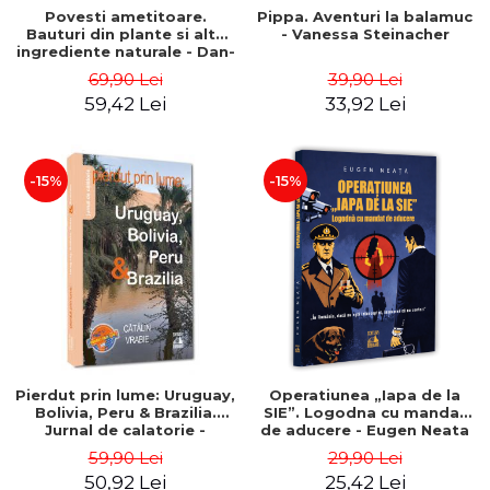
Povesti ametitoare.
Pippa. Aventuri la balamuc
Bauturi din plante si alte
- Vanessa Steinacher
ingrediente naturale - Dan-
Silviu Boerescu
69,90 Lei
39,90 Lei
59,42 Lei
33,92 Lei
-15%
-15%
Pierdut prin lume: Uruguay,
Operatiunea „Iapa de la
Bolivia, Peru & Brazilia.
SIE”. Logodna cu mandat
Jurnal de calatorie -
de aducere - Eugen Neata
Catalin Vrabie
59,90 Lei
29,90 Lei
50,92 Lei
25,42 Lei