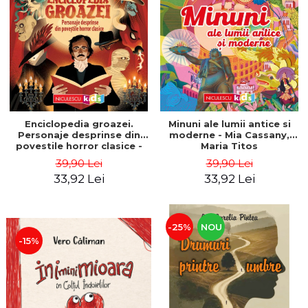
Enciclopedia groazei.
Minuni ale lumii antice si
Personaje desprinse din
moderne - Mia Cassany,
povestile horror clasice -
Maria Titos
Mia Cassany, Pep Boatella
39,90 Lei
39,90 Lei
33,92 Lei
33,92 Lei
-25%
NOU
-15%