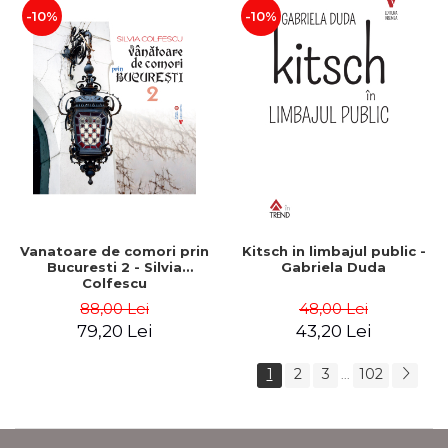
-10%
-10%
Vanatoare de comori prin
Kitsch in limbajul public -
Bucuresti 2 - Silvia
Gabriela Duda
Colfescu
88,00 Lei
48,00 Lei
79,20 Lei
43,20 Lei
1
2
3
102
...