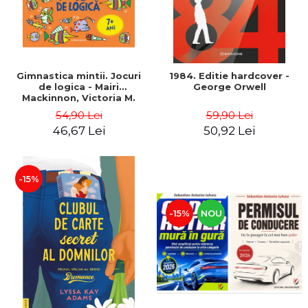
Gimnastica mintii. Jocuri
1984. Editie hardcover -
de logica - Mairi
George Orwell
Mackinnon, Victoria M.
Williams
54,90 Lei
59,90 Lei
46,67 Lei
50,92 Lei
-15%
-15%
NOU