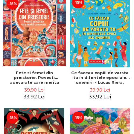
-15%
-15%
Fete si femei din
Ce faceau copiii de varsta
preistorie. Povesti
ta in diferitele epoci ale
adevarate care merita
omenirii - Lucas Riera,
cunoscute - Marta Yustos,
Anna Payan
39,90 Lei
39,90 Lei
Diego Rodriguez Robredo
33,92 Lei
33,92 Lei
-15%
-15%