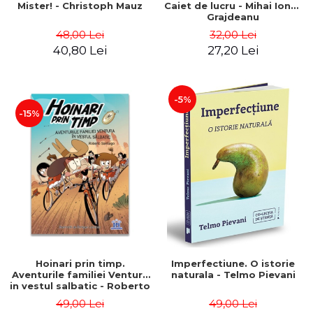
Mister! - Christoph Mauz
Caiet de lucru - Mihai Ionut
Grajdeanu
48,00 Lei
32,00 Lei
40,80 Lei
27,20 Lei
-5%
-15%
Hoinari prin timp.
Imperfectiune. O istorie
Aventurile familiei Ventura
naturala - Telmo Pievani
in vestul salbatic - Roberto
Santiago
49,00 Lei
49,00 Lei