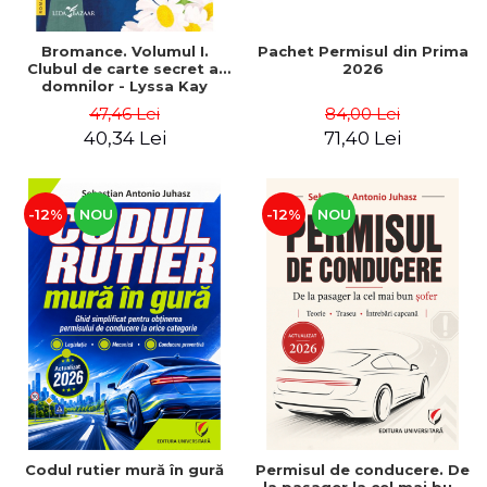
Bromance. Volumul I.
Pachet Permisul din Prima
Clubul de carte secret al
2026
domnilor - Lyssa Kay
Adams
47,46 Lei
84,00 Lei
40,34 Lei
71,40 Lei
-12%
NOU
-12%
NOU
Codul rutier mură în gură
Permisul de conducere. De