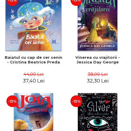
-15%
-15%
Baiatul cu cap de cer senin
Vinerea cu vrajitorii -
- Cristina Beatrice Preda
Jessica Day George
44,00 Lei
38,00 Lei
37,40 Lei
32,30 Lei
-15%
-15%