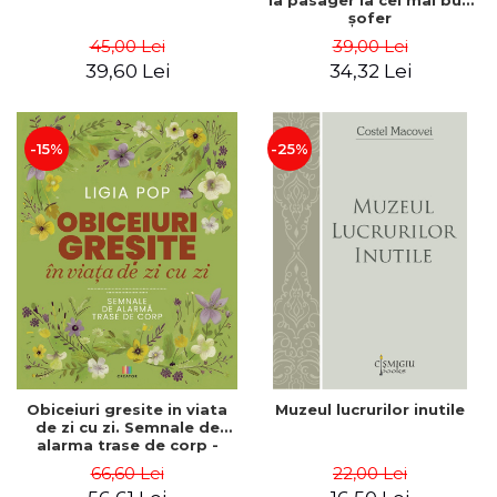
la pasager la cel mai bun
şofer
45,00 Lei
39,00 Lei
39,60 Lei
34,32 Lei
-15%
-25%
Obiceiuri gresite in viata
Muzeul lucrurilor inutile
de zi cu zi. Semnale de
alarma trase de corp -
Ligia Pop
66,60 Lei
22,00 Lei