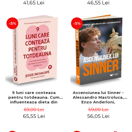
41,65 Lei
46,55 Lei
-5%
-5%
9 luni care conteaza
Ascensiunea lui Sinner -
pentru totdeauna. Cum
Alessandro Mastroluca,
influenteaza dieta din
Enzo Anderloni,
timpul sarcinii viitorul
Michelangelo Dell'Edera
69,00 Lei
59,00 Lei
copilului tau - Jessie
65,55 Lei
56,05 Lei
Inchauspé