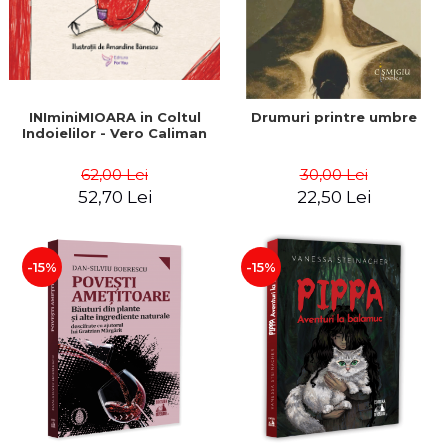
INIminiMIOARA in Coltul
Drumuri printre umbre
Indoielilor - Vero Caliman
62,00 Lei
30,00 Lei
52,70 Lei
22,50 Lei
-15%
-15%