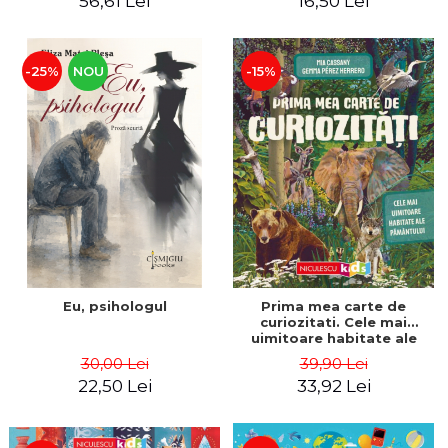
56,61 Lei
16,50 Lei
-25%
NOU
-15%
Eu, psihologul
Prima mea carte de
curiozitati. Cele mai
uimitoare habitate ale
Pamantului - Mia Cassany,
30,00 Lei
39,90 Lei
Gemma Perez Herrero
22,50 Lei
33,92 Lei