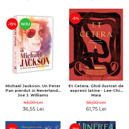
-5%
-15%
NOU
Michael Jackson. Un Peter
Et Cetera. Ghid ilustrat de
Pan pierdut in Neverland -
expresii latine - Lee-Chin
Joe J. Williams
Maia
43,00 Lei
65,00 Lei
36,55 Lei
61,75 Lei