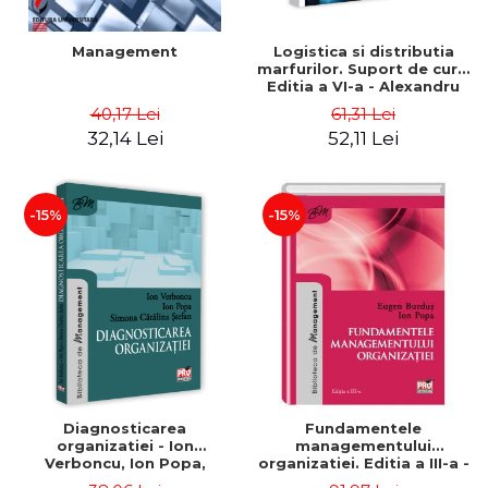
Management
Logistica si distributia
marfurilor. Suport de curs.
Editia a VI-a - Alexandru
Burda
40,17 Lei
61,31 Lei
32,14 Lei
52,11 Lei
-15%
-15%
Diagnosticarea
Fundamentele
organizatiei - Ion
managementului
Verboncu, Ion Popa,
organizatiei. Editia a III-a -
Simona Catalina Stefan
Eugen Burdus, Ion Popa