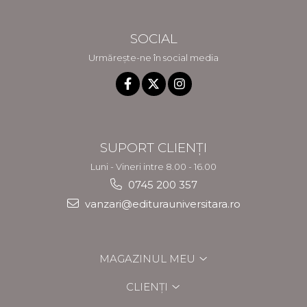
SOCIAL
Urmărește-ne în social media
SUPORT CLIENȚI
Luni - Vineri intre 8.00 - 16.00
0745 200 357
vanzari@editurauniversitara.ro
MAGAZINUL MEU
CLIENȚI