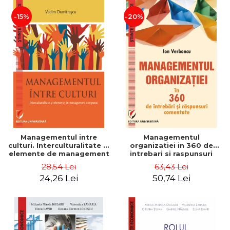
-15%
-20%
Managementul intre
Managementul
culturi. Interculturalitate si
organizatiei in 360 de
elemente de management
intrebari si raspunsuri
comparat - Vadim
comentate - Ion Verboncu
28,54 Lei
63,43 Lei
Dumitrascu
24,26 Lei
50,74 Lei