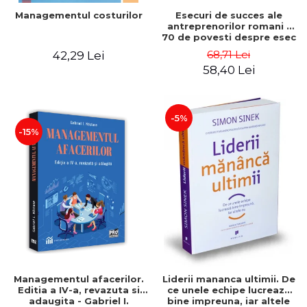
Esecuri de succes ale
Managementul costurilor
antreprenorilor romani -
70 de povesti despre esec
care sa-ti inspire succesul
68,71 Lei
42,29 Lei
58,40 Lei
-5%
-15%
Managementul afacerilor.
Liderii mananca ultimii. De
Editia a IV-a, revazuta si
ce unele echipe lucreaza
adaugita - Gabriel I.
bine impreuna, iar altele