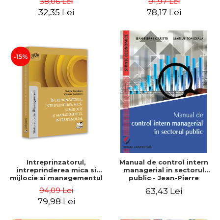
38,06 Lei
91,97 Lei
32,35 Lei
78,17 Lei
-15%
Intreprinzatorul,
Manual de control intern
intreprinderea mica si
managerial in sectorul
mijlocie si managementul
public - Jean-Pierre
intreprenorial - Ovidiu
Garitte, Marius Tomoiala
94,09 Lei
63,43 Lei
Nicolescu, Ciprian
79,98 Lei
Nicolescu