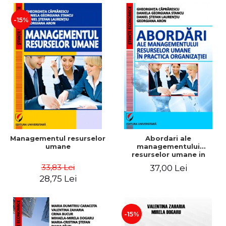
-15%
Managementul resurselor
Abordari ale
umane
managementului
resurselor umane in
practica organizatiei
33,83 Lei
37,00 Lei
28,75 Lei
-15%