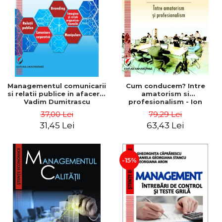
ADMINISTRATIVE
Cum Cumpăr
ȘTIINȚE ECONOMICE
Livrare
ȘTIINȚE EXACTE
Politica de Retur
EDUCAȚIE FIZICĂ ȘI SPORT
Formular de Retur
PREUNIVERSITARIA
Distribuitori
TIMP LIBER
ÎN CURS DE APARIȚIE
Managementul comunicarii
Cum conducem? Intre
si relatii publice in afaceri -
amatorism si
NOUTĂȚI
Vadim Dumitrascu
profesionalism - Ion
Verboncu
PACHETE DE STUDIU
37,00 Lei
79,29 Lei
31,45 Lei
63,43 Lei
PROMOȚIILE LUNII
ULTIMELE EXEMPLARE
-15%