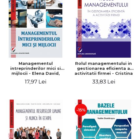
Managementul
Rolul managementului in
intreprinderilor mici si
gestionarea eficienta a
mijlocii - Elena David,
activitatii firmei - Cristina
Mihaela-Mirela Dogaru,
Stefan, Elena David,
17,97 Lei
33,83 Lei
Roxana Carmen Ionescu,
Gabriel Nastase, Mihaela-
Valentina Zaharia
Mirela Dogaru, Valentina
Zaharia
-15%