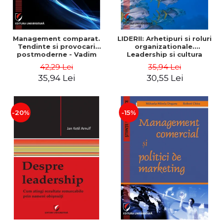
Management comparat.
LIDERII: Arhetipuri si roluri
Tendinte si provocari
organizationale.
postmoderne - Vadim
Leadership si cultura
Dumitrascu
organizationala - Vadim
42,29 Lei
35,94 Lei
Dumitrascu
35,94 Lei
30,55 Lei
-20%
-15%