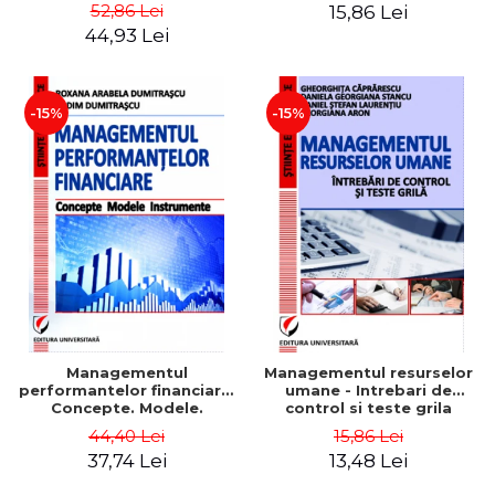
Daniela Georgiana Stancu,
52,86 Lei
15,86 Lei
Georgiana Aron
44,93 Lei
-15%
-15%
Managementul
Managementul resurselor
performantelor financiare.
umane - Intrebari de
Concepte. Modele.
control si teste grila
Instrumente
44,40 Lei
15,86 Lei
37,74 Lei
13,48 Lei