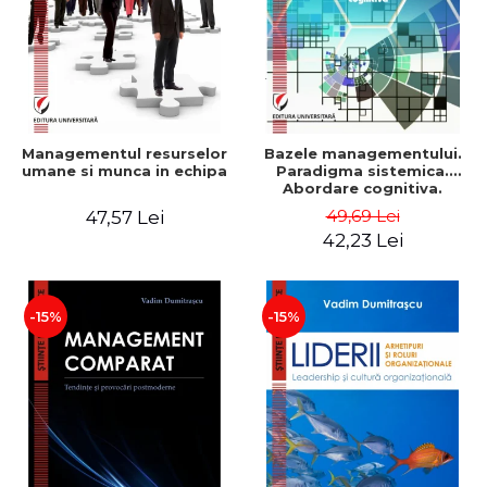
Managementul resurselor
Bazele managementului.
umane si munca in echipa
Paradigma sistemica.
Abordare cognitiva.
Perspectiva
49,69 Lei
47,57 Lei
comportamentala - Vadim
42,23 Lei
Dumitrascu
-15%
-15%