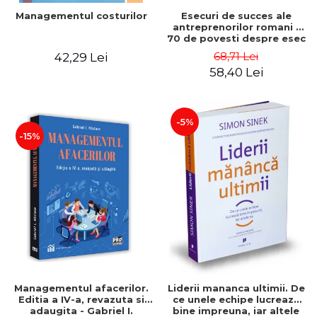
Esecuri de succes ale
Managementul costurilor
antreprenorilor romani -
70 de povesti despre esec
care sa-ti inspire succesul
68,71 Lei
42,29 Lei
58,40 Lei
-5%
-15%
Managementul afacerilor.
Liderii mananca ultimii. De
Editia a IV-a, revazuta si
ce unele echipe lucreaza
adaugita - Gabriel I.
bine impreuna, iar altele