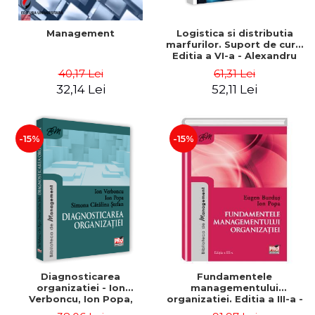
Management
Logistica si distributia
marfurilor. Suport de curs.
Editia a VI-a - Alexandru
Burda
40,17 Lei
61,31 Lei
32,14 Lei
52,11 Lei
-15%
-15%
Diagnosticarea
Fundamentele
organizatiei - Ion
managementului
Verboncu, Ion Popa,
organizatiei. Editia a III-a -
Simona Catalina Stefan
Eugen Burdus, Ion Popa