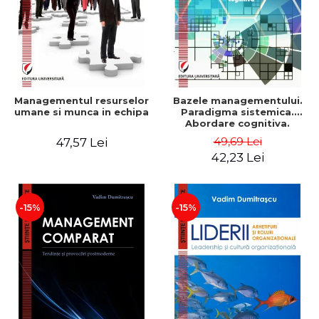
Managementul resurselor
Bazele managementului.
umane si munca in echipa
Paradigma sistemica.
Abordare cognitiva.
Perspectiva
49,69 Lei
47,57 Lei
comportamentala - Vadim
42,23 Lei
Dumitrascu
-15%
-15%