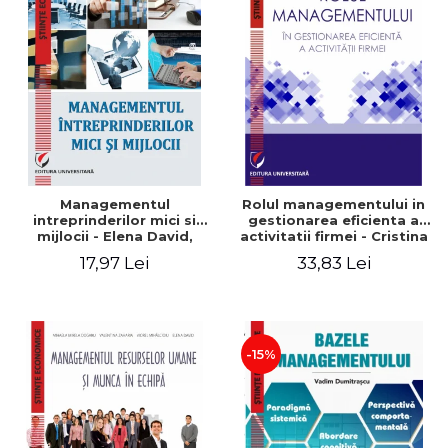
Managementul
Rolul managementului in
intreprinderilor mici si
gestionarea eficienta a
mijlocii - Elena David,
activitatii firmei - Cristina
Mihaela-Mirela Dogaru,
Stefan, Elena David,
17,97 Lei
33,83 Lei
Roxana Carmen Ionescu,
Gabriel Nastase, Mihaela-
Valentina Zaharia
Mirela Dogaru, Valentina
Zaharia
-15%