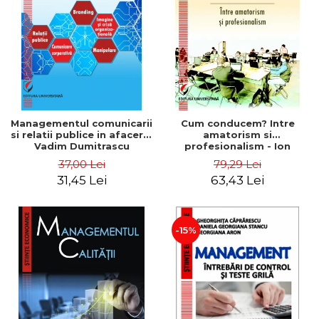
ADMINISTRATIVE
Cum Cumpăr
ȘTIINȚE ECONOMICE
Livrare
ȘTIINȚE EXACTE
Politica de Retur
EDUCAȚIE FIZICĂ ȘI SPORT
Formular de Retur
PREUNIVERSITARIA
Distribuitori
TIMP LIBER
ÎN CURS DE APARIȚIE
Managementul comunicarii
Cum conducem? Intre
si relatii publice in afaceri -
amatorism si
NOUTĂȚI
Vadim Dumitrascu
profesionalism - Ion
Verboncu
PACHETE DE STUDIU
37,00 Lei
79,29 Lei
31,45 Lei
63,43 Lei
PROMOȚIILE LUNII
ULTIMELE EXEMPLARE
-15%