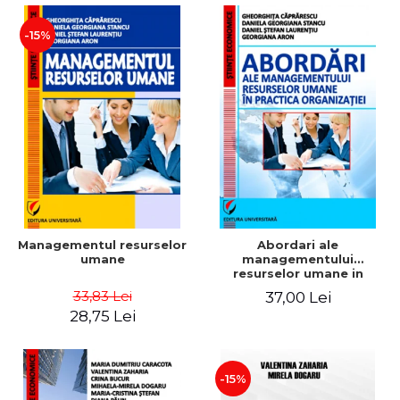
-15%
Managementul resurselor
Abordari ale
umane
managementului
resurselor umane in
practica organizatiei
33,83 Lei
37,00 Lei
28,75 Lei
-15%