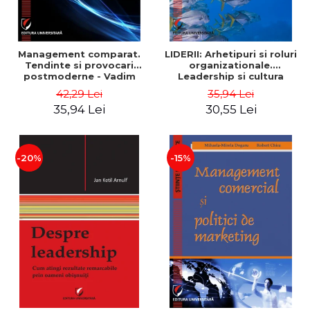
Management comparat.
LIDERII: Arhetipuri si roluri
Tendinte si provocari
organizationale.
postmoderne - Vadim
Leadership si cultura
Dumitrascu
organizationala - Vadim
42,29 Lei
35,94 Lei
Dumitrascu
35,94 Lei
30,55 Lei
-20%
-15%