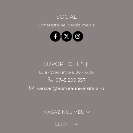
SOCIAL
Urmărește-ne în social media
SUPORT CLIENȚI
Luni - Vineri intre 8.00 - 16.00
0745 200 357
vanzari@editurauniversitara.ro
MAGAZINUL MEU
CLIENȚI