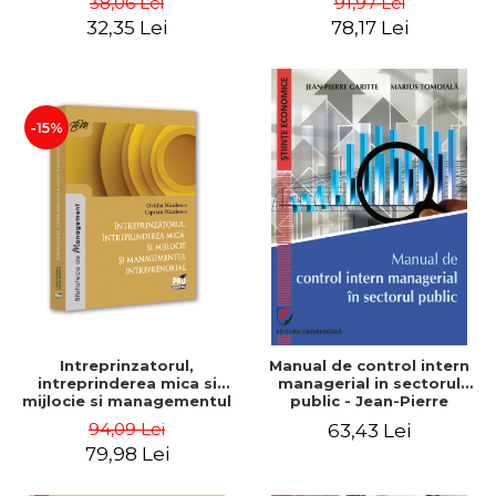
38,06 Lei
91,97 Lei
32,35 Lei
78,17 Lei
-15%
Intreprinzatorul,
Manual de control intern
intreprinderea mica si
managerial in sectorul
mijlocie si managementul
public - Jean-Pierre
intreprenorial - Ovidiu
Garitte, Marius Tomoiala
94,09 Lei
63,43 Lei
Nicolescu, Ciprian
79,98 Lei
Nicolescu