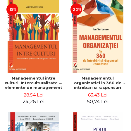
-15%
-20%
Managementul intre
Managementul
culturi. Interculturalitate si
organizatiei in 360 de
elemente de management
intrebari si raspunsuri
comparat - Vadim
comentate - Ion Verboncu
28,54 Lei
63,43 Lei
Dumitrascu
24,26 Lei
50,74 Lei