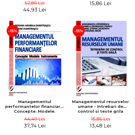
Daniela Georgiana Stancu,
52,86 Lei
15,86 Lei
Georgiana Aron
44,93 Lei
-15%
-15%
Managementul
Managementul resurselor
performantelor financiare.
umane - Intrebari de
Concepte. Modele.
control si teste grila
Instrumente
44,40 Lei
15,86 Lei
37,74 Lei
13,48 Lei