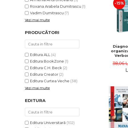
-15%
Roxana Arabela Dumitrascu
(1)
Vadim Dumitrascu
(7)
Vezi mai multe
PRODUCĂTORI
Diagno
organiza
Editura ALL
(4)
Verbon
Popa,
Editura BookZone
(1)
38,06 
Catalin
Editura C.H. Beck
(2)
L
Editura Creator
(2)
Editura Curtea Veche
(38)
Vezi mai multe
EDITURA
Editura Universitară
(102)