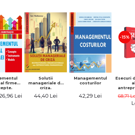
-15%
Solutii
ementul
Managementul
Esecuri 
manageriale de
al firmei.
costurilor
a
criza.
epte.
antrepr
Restructurarea
umente.
romani
44,40 Lei
26,96 Lei
42,29 Lei
68,71 L
organizationala
dele
povest
sau
esec ca
L
reproiectarea
inspire
manageriala