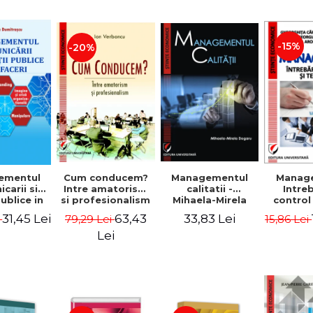
-15%
-20%
ementul
Cum conducem?
Managementul
Manag
carii si
Intre amatorism
calitatii -
Intre
publice in
si profesionalism
Mihaela-Mirela
control
 - Vadim
- Ion Verboncu
Dogaru
gr
31,45 Lei
63,43
33,83 Lei
i
79,29 Lei
15,86 Lei
trascu
Lei