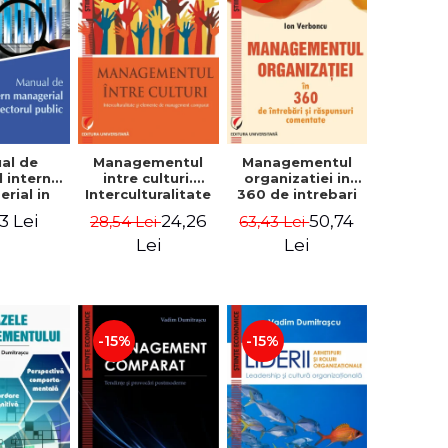
al de
Managementul
Managementul
l intern
intre culturi.
organizatiei in
rial in
Interculturalitate
360 de intrebari
 public -
si elemente de
si raspunsuri
3 Lei
24,26
50,74
28,54 Lei
63,43 Lei
Pierre
management
comentate - Ion
, Marius
comparat -
Verboncu
Lei
Lei
oiala
Vadim
Dumitrascu
-15%
-15%