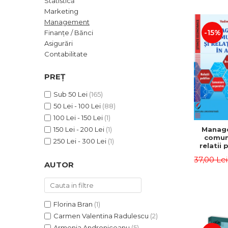
Statistică
ADMINISTRATIVE
Cum Cumpăr
Marketing
ȘTIINȚE ECONOMICE
Livrare
Management
ȘTIINȚE EXACTE
-15%
Finanțe / Bănci
Politica de Retur
Asigurări
EDUCAȚIE FIZICĂ ȘI SPORT
Formular de Retur
Contabilitate
PREUNIVERSITARIA
Distribuitori
TIMP LIBER
PREȚ
ÎN CURS DE APARIȚIE
Sub 50 Lei
(165)
NOUTĂȚI
50 Lei - 100 Lei
(88)
PACHETE DE STUDIU
100 Lei - 150 Lei
(1)
Manag
150 Lei - 200 Lei
(1)
PROMOȚIILE LUNII
comuni
250 Lei - 300 Lei
(1)
relatii 
ULTIMELE EXEMPLARE
afaceri
37,00 Le
Dumi
AUTOR
Florina Bran
(1)
Carmen Valentina Radulescu
(2)
Armenia Androniceanu
(5)