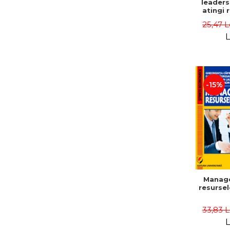
leaders
atingi 
remarca
25,47 L
oameni 
L
-15%
Manag
resurse
33,83 
L