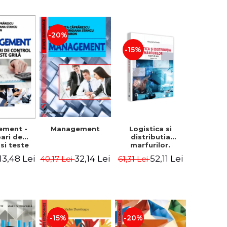
-20%
-15%
Logistica si
ement -
Management
distributia
bari de
marfurilor.
 si teste
Suport de curs.
ila
52,11 Lei
13,48 Lei
32,14 Lei
61,31 Lei
40,17 Lei
Editia a VI-a -
Alexandru Burda
-15%
-20%