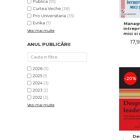
Publica
(55)
Curtea Veche
(38)
Pro Universitaria
(35)
Evrika
(7)
Manag
intrepr
Vezi mai multe
mici si 
Elena
17,9
Mihael
ANUL PUBLICĂRII
Dogaru
Carmen 
Valentin
2026
(3)
2025
(1)
-20%
2024
(3)
2023
(2)
2022
(3)
Vezi mai multe
De