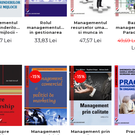
Rolul
Managementul
Ba
ementul
managementului
resurselor umane
managem
inderilor
in gestionarea
si munca in
Para
mijlocii -
eficienta a
echipa
sist
 David,
33,83 Lei
47,57 Lei
7 Lei
49,69 L
activitatii firmei -
Abo
a-Mirela
Cristina Stefan,
cogn
, Roxana
L
Elena David,
Persp
Ionescu,
Gabriel Nastase,
comport
a Zaharia
Mihaela-Mirela
- V
Dogaru,
Dumi
Valentina Zaharia
-15%
-15%
Management
Management prin
spre
Pra