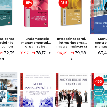
-15%
-15%
sticarea
Fundamentele
Intreprinzatorul,
Manu
tiei - Ion
managementului
intreprinderea
contro
cu, Ion
organizatiei.
mica si mijlocie si
manage
 Simona
Editia a III-a -
managementul
sectorul
32,35
78,17 Lei
79,98
63,4
Lei
91,97 Lei
94,09 Lei
a Stefan
Eugen Burdus,
intreprenorial -
Jean-
Ion Popa
Ovidiu Nicolescu,
Garitte
ei
Lei
Ciprian Nicolescu
Tom
-15%