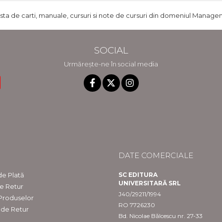
ista de carti, manuale, cursuri si note de cursuri din domeniul Managem
SOCIAL
Urmărește-ne în social media
DATE COMERCIALE
e Plată
SC EDITURA
UNIVERSITARĂ SRL
de Retur
J40/29211/1994
 Produselor
RO 7726230
 de Retur
Bd. Nicolae Bălcescu nr. 27-33