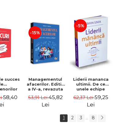
-5%
-15%
de succes
Managementul
Liderii mananca
le
afacerilor. Editia
ultimii. De ce
enorilor
a IV-a, revazuta
unele echipe
 - 70 de
si adaugita -
lucreaza bine
58,40
45,82
59,25
ei
53,91 Lei
62,37 Lei
i despre
Gabriel I. Nastase
impreuna, iar
re sa-ti
altele nu. Editia a
ei
Lei
Lei
 succesul
II-a - Simon Sinek
1
2
3
8
...