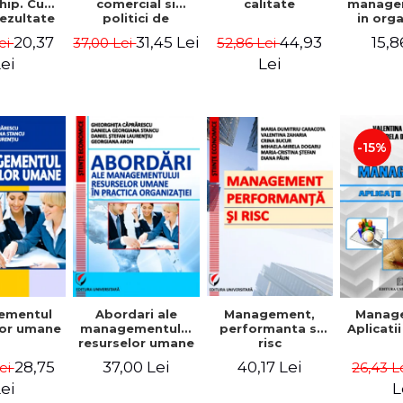
comercial si
calitate
hip. Cum
manage
politici de
rezultate
in org
marketing
bile prin
mode
31,45 Lei
44,93
20,37
15,8
37,00 Lei
52,86 Lei
ei
obisnuiti
Gheo
Capra
Lei
ei
Dan
Geor
Sta
Georgi
-15%
ementul
Abordari ale
Management,
Manag
lor umane
managementului
performanta si
Aplicati
resurselor umane
risc
in practica
28,75
37,00 Lei
40,17 Lei
Lei
26,43 L
organizatiei
ei
L