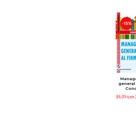
-15%
Manag
general 
Conc
Instr
31,71 Lei
Mo