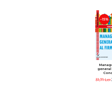
-15%
Manag
general 
Conc
Instr
31,71 Lei
Mo