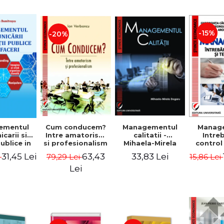
-15%
-20%
ementul
Cum conducem?
Managementul
Manag
carii si
Intre amatorism
calitatii -
Intre
publice in
si profesionalism
Mihaela-Mirela
control
 - Vadim
- Ion Verboncu
Dogaru
gr
31,45 Lei
63,43
33,83 Lei
i
79,29 Lei
15,86 Lei
trascu
Lei