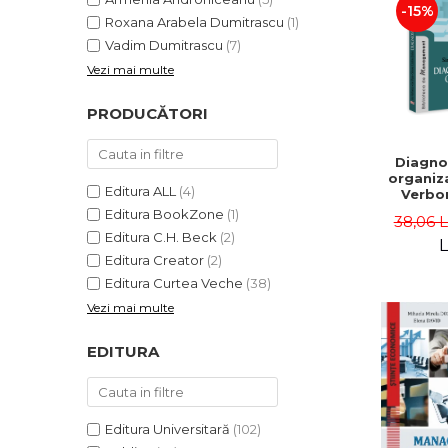
-15%
Roxana Arabela Dumitrascu
(1)
Vadim Dumitrascu
(7)
Vezi mai multe
PRODUCĂTORI
Diagno
organiza
Editura ALL
(4)
Verbon
Popa,
Editura BookZone
(1)
38,06 
Catalin
Editura C.H. Beck
(2)
L
Editura Creator
(2)
Editura Curtea Veche
(38)
Vezi mai multe
EDITURA
Editura Universitară
(102)