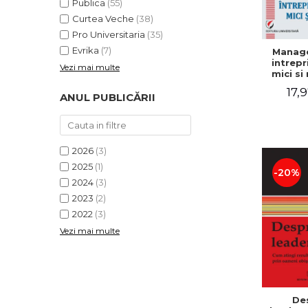
Publica
(55)
Curtea Veche
(38)
Pro Universitaria
(35)
Evrika
(7)
Manag
intrepr
Vezi mai multe
mici si 
Elena
17,9
Mihael
ANUL PUBLICĂRII
Dogaru
Carmen 
Valentin
2026
(3)
2025
(1)
-20%
2024
(3)
2023
(2)
2022
(3)
Vezi mai multe
De