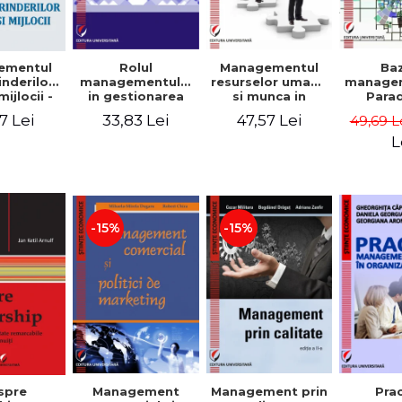
Rolul
Managementul
Ba
ementul
managementului
resurselor umane
managem
inderilor
in gestionarea
si munca in
Para
mijlocii -
eficienta a
echipa
sist
 David,
33,83 Lei
47,57 Lei
7 Lei
49,69 L
activitatii firmei -
Abo
a-Mirela
Cristina Stefan,
cogn
, Roxana
L
Elena David,
Persp
Ionescu,
Gabriel Nastase,
comport
a Zaharia
Mihaela-Mirela
- V
Dogaru,
Dumi
Valentina Zaharia
-15%
-15%
Management
Management prin
spre
Pra