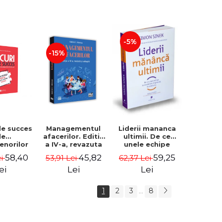
-5%
-15%
de succes
Managementul
Liderii mananca
le
afacerilor. Editia
ultimii. De ce
enorilor
a IV-a, revazuta
unele echipe
 - 70 de
si adaugita -
lucreaza bine
58,40
45,82
59,25
ei
53,91 Lei
62,37 Lei
i despre
Gabriel I. Nastase
impreuna, iar
re sa-ti
altele nu. Editia a
ei
Lei
Lei
 succesul
II-a - Simon Sinek
1
2
3
8
...