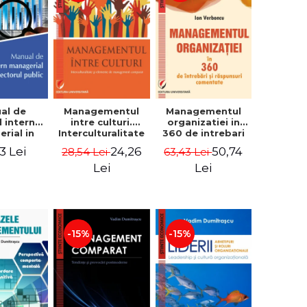
al de
Managementul
Managementul
l intern
intre culturi.
organizatiei in
rial in
Interculturalitate
360 de intrebari
 public -
si elemente de
si raspunsuri
3 Lei
24,26
50,74
28,54 Lei
63,43 Lei
Pierre
management
comentate - Ion
, Marius
comparat -
Verboncu
Lei
Lei
oiala
Vadim
Dumitrascu
-15%
-15%