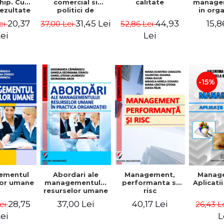
comercial si
calitate
hip. Cum
manage
politici de
rezultate
in org
marketing
bile prin
mode
31,45 Lei
44,93
20,37
15,8
37,00 Lei
52,86 Lei
ei
obisnuiti
Gheo
Capra
Lei
ei
Dan
Geor
Sta
Georgi
-15%
ementul
Abordari ale
Management,
Manag
lor umane
managementului
performanta si
Aplicati
resurselor umane
risc
in practica
28,75
37,00 Lei
40,17 Lei
Lei
26,43 L
organizatiei
ei
L