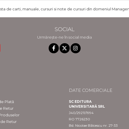
ista de carti, manuale, cursuri si note de cursuri din domeniul Managem
SOCIAL
Urmărește-ne în social media
DATE COMERCIALE
e Plată
SC EDITURA
UNIVERSITARĂ SRL
de Retur
J40/29211/1994
 Produselor
RO 7726230
 de Retur
Bd. Nicolae Bălcescu nr. 27-33