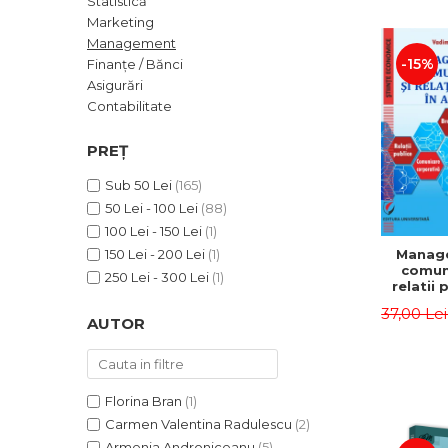
Statistică
ADMINISTRATIVE
Cum Cumpăr
Marketing
ȘTIINȚE ECONOMICE
Livrare
Management
ȘTIINȚE EXACTE
-15%
Finanțe / Bănci
Politica de Retur
Asigurări
EDUCAȚIE FIZICĂ ȘI SPORT
Formular de Retur
Contabilitate
PREUNIVERSITARIA
Distribuitori
TIMP LIBER
PREȚ
ÎN CURS DE APARIȚIE
Sub 50 Lei
(165)
NOUTĂȚI
50 Lei - 100 Lei
(88)
PACHETE DE STUDIU
100 Lei - 150 Lei
(1)
Manag
150 Lei - 200 Lei
(1)
PROMOȚIILE LUNII
comuni
250 Lei - 300 Lei
(1)
relatii 
ULTIMELE EXEMPLARE
afaceri
37,00 Le
Dumi
AUTOR
Florina Bran
(1)
Carmen Valentina Radulescu
(2)
Armenia Androniceanu
(5)