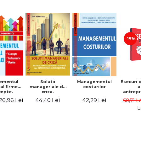
-15%
Solutii
ementul
Managementul
Esecuri 
manageriale de
al firmei.
costurilor
a
criza.
epte.
antrepr
Restructurarea
umente.
romani
44,40 Lei
26,96 Lei
42,29 Lei
68,71 L
organizationala
dele
povest
sau
esec ca
L
reproiectarea
inspire
manageriala