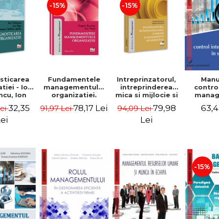
-15%
-15%
sticarea
Fundamentele
Intreprinzatorul,
Manu
tiei - Ion
managementului
intreprinderea
contro
cu, Ion
organizatiei.
mica si mijlocie si
manage
 Simona
Editia a III-a -
managementul
sectorul
32,35
78,17 Lei
79,98
63,4
Lei
91,97 Lei
94,09 Lei
a Stefan
Eugen Burdus,
intreprenorial -
Jean-
Ion Popa
Ovidiu Nicolescu,
Garitte
ei
Lei
Ciprian Nicolescu
Tom
-15%