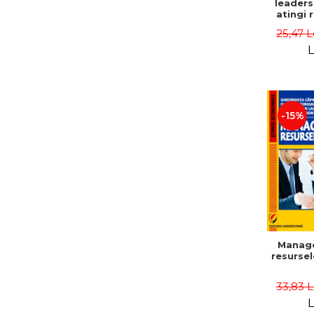
leaders
atingi 
remarca
25,47 L
oameni 
L
-15%
Manag
resurse
33,83 
L