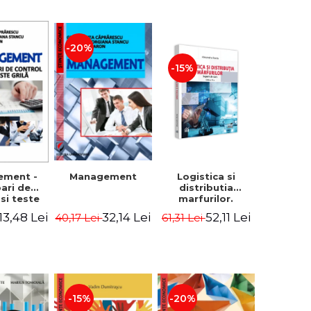
-20%
-15%
Logistica si
ement -
Management
distributia
bari de
marfurilor.
 si teste
Suport de curs.
ila
52,11 Lei
13,48 Lei
32,14 Lei
61,31 Lei
40,17 Lei
Editia a VI-a -
Alexandru Burda
-15%
-20%