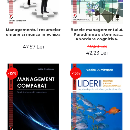
Managementul resurselor
Bazele managementului.
umane si munca in echipa
Paradigma sistemica.
Abordare cognitiva.
Perspectiva
49,69 Lei
47,57 Lei
comportamentala - Vadim
42,23 Lei
Dumitrascu
-15%
-15%