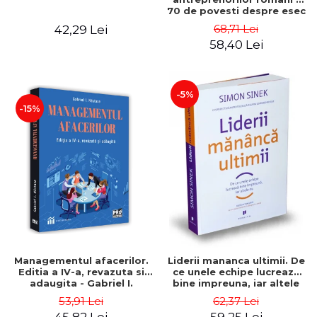
70 de povesti despre esec
care sa-ti inspire succesul
68,71 Lei
42,29 Lei
58,40 Lei
-5%
-15%
Managementul afacerilor.
Liderii mananca ultimii. De
Editia a IV-a, revazuta si
ce unele echipe lucreaza
adaugita - Gabriel I.
bine impreuna, iar altele
Nastase
nu. Editia a II-a - Simon
53,91 Lei
62,37 Lei
Sinek