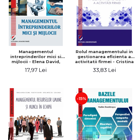
Managementul
Rolul managementului in
intreprinderilor mici si
gestionarea eficienta a
mijlocii - Elena David,
activitatii firmei - Cristina
Mihaela-Mirela Dogaru,
Stefan, Elena David,
17,97 Lei
33,83 Lei
Roxana Carmen Ionescu,
Gabriel Nastase, Mihaela-
Valentina Zaharia
Mirela Dogaru, Valentina
Zaharia
-15%