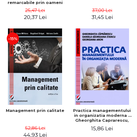
remarcabile prin oameni
obisnuiti
25,47 Lei
37,00 Lei
20,37 Lei
31,45 Lei
-15%
Management prin calitate
Practica managementului
in organizatia moderna -
Gheorghita Caprarescu,
Daniela Georgiana Stancu,
52,86 Lei
15,86 Lei
Georgiana Aron
44,93 Lei