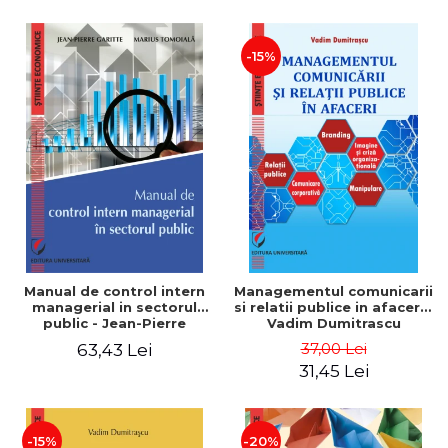
-15%
Manual de control intern
Managementul comunicarii
managerial in sectorul
si relatii publice in afaceri -
public - Jean-Pierre
Vadim Dumitrascu
Garitte, Marius Tomoiala
37,00 Lei
63,43 Lei
31,45 Lei
-15%
-20%