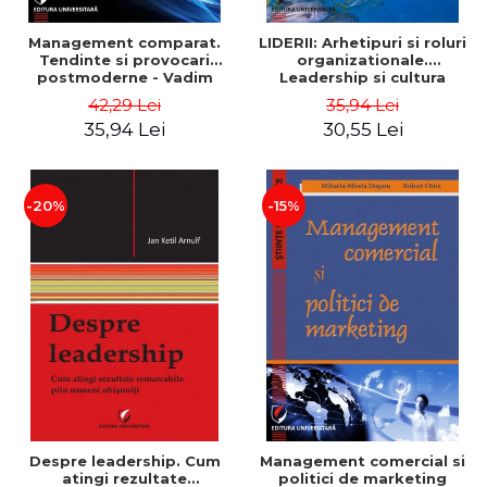
Management comparat.
LIDERII: Arhetipuri si roluri
Tendinte si provocari
organizationale.
postmoderne - Vadim
Leadership si cultura
Dumitrascu
organizationala - Vadim
42,29 Lei
35,94 Lei
Dumitrascu
35,94 Lei
30,55 Lei
-20%
-15%
Despre leadership. Cum
Management comercial si
atingi rezultate
politici de marketing