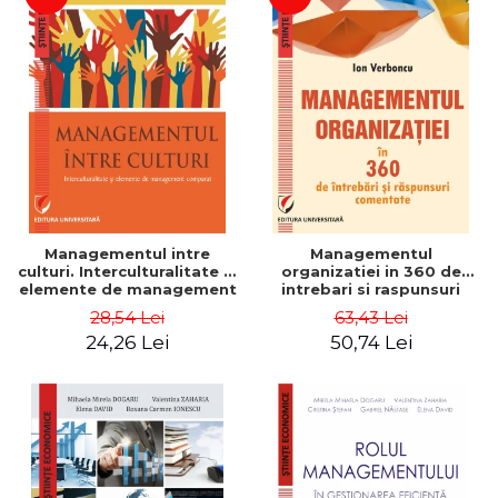
Managementul intre
Managementul
culturi. Interculturalitate si
organizatiei in 360 de
elemente de management
intrebari si raspunsuri
comparat - Vadim
comentate - Ion Verboncu
28,54 Lei
63,43 Lei
Dumitrascu
24,26 Lei
50,74 Lei