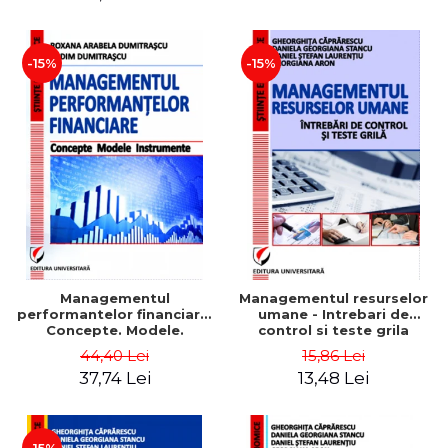
-15%
-15%
Managementul
Managementul resurselor
performantelor financiare.
umane - Intrebari de
Concepte. Modele.
control si teste grila
Instrumente
44,40 Lei
15,86 Lei
37,74 Lei
13,48 Lei