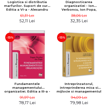
Logistica si distributia
Diagnosticarea
marfurilor. Suport de curs.
organizatiei - Ion
Editia a VI-a - Alexandru
Verboncu, Ion Popa,
Burda
Simona Catalina Stefan
61,31 Lei
38,06 Lei
52,11 Lei
32,35 Lei
-15%
-15%
Fundamentele
Intreprinzatorul,
managementului
intreprinderea mica si
organizatiei. Editia a III-a -
mijlocie si managementul
Eugen Burdus, Ion Popa
intreprenorial - Ovidiu
91,97 Lei
94,09 Lei
Nicolescu, Ciprian
78,17 Lei
79,98 Lei
Nicolescu