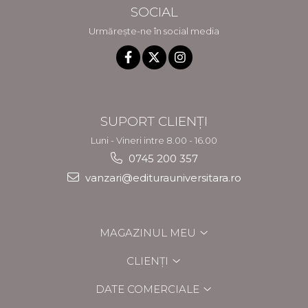
SOCIAL
Urmărește-ne în social media
SUPORT CLIENȚI
Luni - Vineri intre 8.00 - 16.00
0745 200 357
vanzari@editurauniversitara.ro
MAGAZINUL MEU
CLIENȚI
DATE COMERCIALE