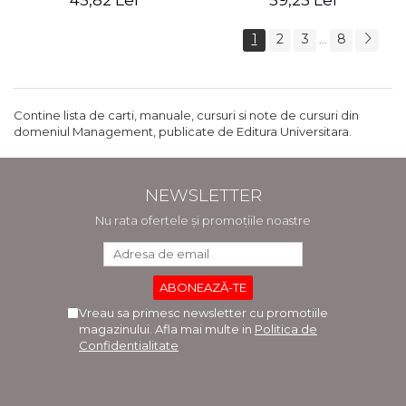
45,82 Lei
59,25 Lei
1
2
3
8
...
Contine lista de carti, manuale, cursuri si note de cursuri din
domeniul Management, publicate de Editura Universitara.
NEWSLETTER
Nu rata ofertele și promoțiile noastre
Vreau sa primesc newsletter cu promotiile
magazinului. Afla mai multe in
Politica de
Confidentialitate