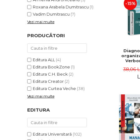
-15%
Roxana Arabela Dumitrascu
(1)
Vadim Dumitrascu
(7)
Vezi mai multe
PRODUCĂTORI
Diagno
organiza
Editura ALL
(4)
Verbon
Popa,
Editura BookZone
(1)
38,06 
Catalin
Editura C.H. Beck
(2)
L
Editura Creator
(2)
Editura Curtea Veche
(38)
Vezi mai multe
EDITURA
Editura Universitară
(102)