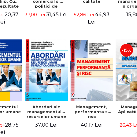
comercial si
calitate
hip. Cum
manage
politici de
rezultate
in org
marketing
bile prin
mode
31,45 Lei
44,93
20,37
15,8
37,00 Lei
52,86 Lei
ei
obisnuiti
Gheo
Capra
Lei
ei
Dan
Geor
Sta
Georgi
-15%
ementul
Abordari ale
Management,
Manag
lor umane
managementului
performanta si
Aplicati
resurselor umane
risc
in practica
28,75
37,00 Lei
40,17 Lei
Lei
26,43 L
organizatiei
ei
L