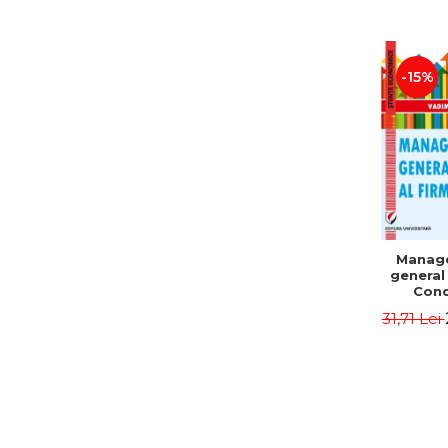
-15%
Manag
general 
Conc
Instr
31,71 Lei
Mo