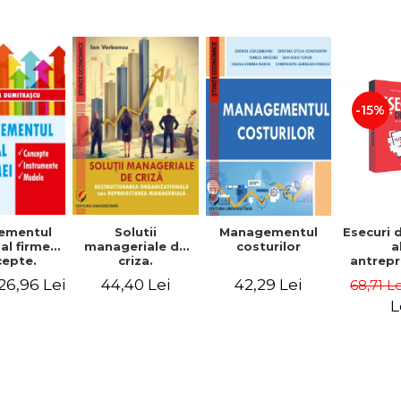
-15%
Solutii
ementul
Managementul
Esecuri 
manageriale de
al firmei.
costurilor
a
criza.
epte.
antrepr
Restructurarea
umente.
romani
44,40 Lei
26,96 Lei
42,29 Lei
68,71 L
organizationala
dele
povest
sau
esec ca
L
reproiectarea
inspire
manageriala