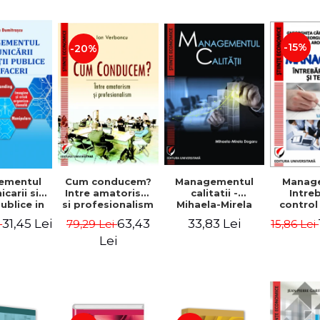
-15%
-20%
ementul
Cum conducem?
Managementul
Manag
carii si
Intre amatorism
calitatii -
Intre
publice in
si profesionalism
Mihaela-Mirela
control
 - Vadim
- Ion Verboncu
Dogaru
gr
31,45 Lei
63,43
33,83 Lei
i
79,29 Lei
15,86 Lei
trascu
Lei