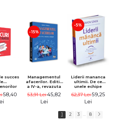
-5%
-15%
de succes
Managementul
Liderii mananca
le
afacerilor. Editia
ultimii. De ce
enorilor
a IV-a, revazuta
unele echipe
 - 70 de
si adaugita -
lucreaza bine
58,40
45,82
59,25
ei
53,91 Lei
62,37 Lei
i despre
Gabriel I. Nastase
impreuna, iar
re sa-ti
altele nu. Editia a
ei
Lei
Lei
 succesul
II-a - Simon Sinek
1
2
3
8
...