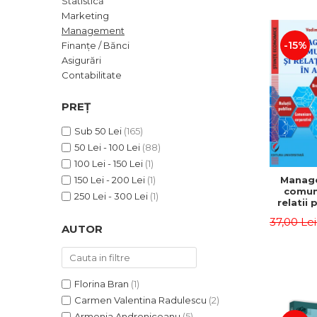
Statistică
ADMINISTRATIVE
Cum Cumpăr
Marketing
ȘTIINȚE ECONOMICE
Livrare
Management
ȘTIINȚE EXACTE
-15%
Finanțe / Bănci
Politica de Retur
Asigurări
EDUCAȚIE FIZICĂ ȘI SPORT
Formular de Retur
Contabilitate
PREUNIVERSITARIA
Distribuitori
TIMP LIBER
PREȚ
ÎN CURS DE APARIȚIE
Sub 50 Lei
(165)
NOUTĂȚI
50 Lei - 100 Lei
(88)
PACHETE DE STUDIU
100 Lei - 150 Lei
(1)
Manag
150 Lei - 200 Lei
(1)
PROMOȚIILE LUNII
comuni
250 Lei - 300 Lei
(1)
relatii 
ULTIMELE EXEMPLARE
afaceri
37,00 Le
Dumi
AUTOR
Florina Bran
(1)
Carmen Valentina Radulescu
(2)
Armenia Androniceanu
(5)