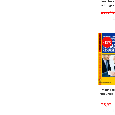
leaders
atingi 
remarca
25,47 L
oameni 
L
-15%
Manag
resurse
33,83 
L