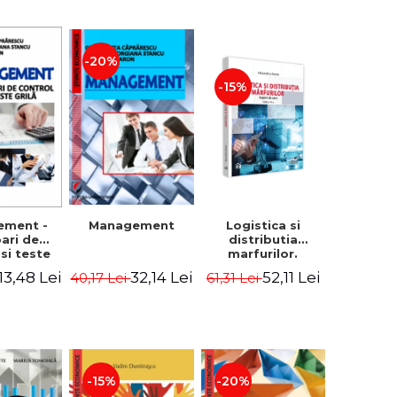
-20%
-15%
Logistica si
ement -
Management
distributia
bari de
marfurilor.
 si teste
Suport de curs.
ila
52,11 Lei
13,48 Lei
32,14 Lei
61,31 Lei
40,17 Lei
Editia a VI-a -
Alexandru Burda
-15%
-20%