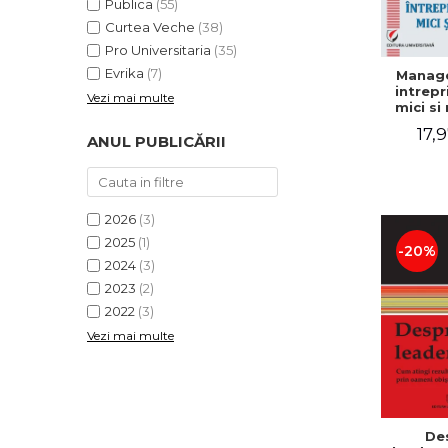
Publica
(55)
Curtea Veche
(38)
Pro Universitaria
(35)
Evrika
(7)
Manag
intrepr
Vezi mai multe
mici si 
Elena
17,9
Mihael
ANUL PUBLICĂRII
Dogaru
Carmen 
Valentin
2026
(3)
2025
(1)
-20%
2024
(3)
2023
(2)
2022
(3)
Vezi mai multe
De