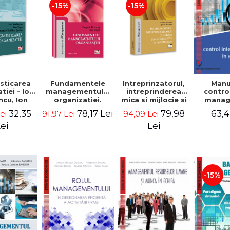
-15%
-15%
sticarea
Fundamentele
Intreprinzatorul,
Manu
tiei - Ion
managementului
intreprinderea
contro
cu, Ion
organizatiei.
mica si mijlocie si
manage
 Simona
Editia a III-a -
managementul
sectorul
32,35
78,17 Lei
79,98
63,4
Lei
91,97 Lei
94,09 Lei
a Stefan
Eugen Burdus,
intreprenorial -
Jean-
Ion Popa
Ovidiu Nicolescu,
Garitte
ei
Lei
Ciprian Nicolescu
Tom
-15%