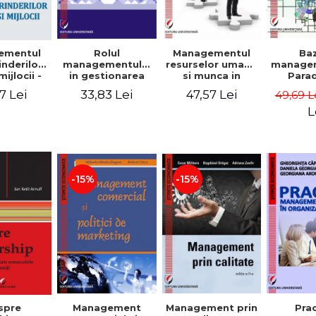
Rolul
Managementul
Ba
ementul
managementului
resurselor umane
managem
inderilor
in gestionarea
si munca in
Para
mijlocii -
eficienta a
echipa
sist
 David,
33,83 Lei
47,57 Lei
7 Lei
49,69 L
activitatii firmei -
Abo
a-Mirela
Cristina Stefan,
cogn
, Roxana
L
Elena David,
Persp
Ionescu,
Gabriel Nastase,
comport
a Zaharia
Mihaela-Mirela
- V
Dogaru,
Dumi
Valentina Zaharia
-15%
-15%
Management
Management prin
spre
Pra