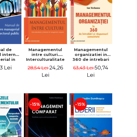
al de
Managementul
Managementul
l intern
intre culturi.
organizatiei in
rial in
Interculturalitate
360 de intrebari
 public -
si elemente de
si raspunsuri
3 Lei
24,26
50,74
28,54 Lei
63,43 Lei
Pierre
management
comentate - Ion
, Marius
comparat -
Verboncu
Lei
Lei
oiala
Vadim
Dumitrascu
-15%
-15%