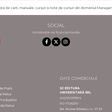
ista de carti, manuale, cursuri si note de cursuri din domeniul Managem
SOCIAL
Urmărește-ne în social media
DATE COMERCIALE
e Plată
SC EDITURA
UNIVERSITARĂ SRL
de Retur
J40/29211/1994
 Produselor
RO 7726230
 de Retur
Bd. Nicolae Bălcescu nr. 27-33