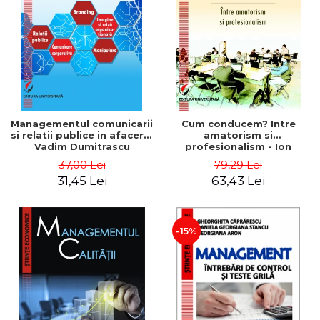
ADMINISTRATIVE
Cum Cumpăr
ȘTIINȚE ECONOMICE
Livrare
ȘTIINȚE EXACTE
Politica de Retur
EDUCAȚIE FIZICĂ ȘI SPORT
Formular de Retur
PREUNIVERSITARIA
Distribuitori
TIMP LIBER
ÎN CURS DE APARIȚIE
Managementul comunicarii
Cum conducem? Intre
si relatii publice in afaceri -
amatorism si
NOUTĂȚI
Vadim Dumitrascu
profesionalism - Ion
Verboncu
PACHETE DE STUDIU
37,00 Lei
79,29 Lei
31,45 Lei
63,43 Lei
PROMOȚIILE LUNII
ULTIMELE EXEMPLARE
-15%