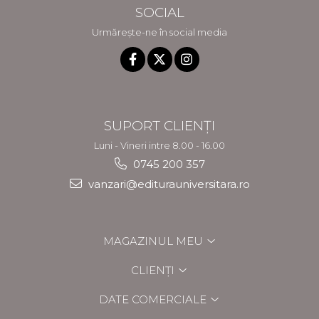
SOCIAL
Urmărește-ne în social media
SUPORT CLIENȚI
Luni - Vineri intre 8.00 - 16.00
0745 200 357
vanzari@editurauniversitara.ro
MAGAZINUL MEU
CLIENȚI
DATE COMERCIALE