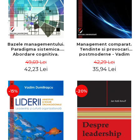
Bazele managementului.
Management comparat.
Paradigma sistemica.
Tendinte si provocari
Abordare cognitiva.
postmoderne - Vadim
Perspectiva
Dumitrascu
49,69 Lei
42,29 Lei
comportamentala - Vadim
42,23 Lei
35,94 Lei
Dumitrascu
-15%
-20%