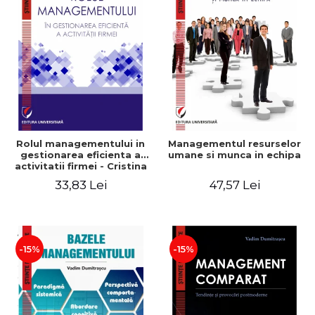
Rolul managementului in
Managementul resurselor
gestionarea eficienta a
umane si munca in echipa
activitatii firmei - Cristina
Stefan, Elena David,
33,83 Lei
47,57 Lei
Gabriel Nastase, Mihaela-
Mirela Dogaru, Valentina
Zaharia
-15%
-15%