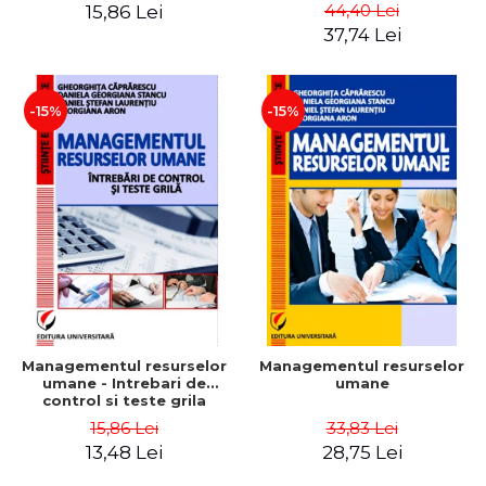
Daniela Georgiana Stancu,
Instrumente
44,40 Lei
15,86 Lei
Georgiana Aron
37,74 Lei
-15%
-15%
Managementul resurselor
Managementul resurselor
umane - Intrebari de
umane
control si teste grila
15,86 Lei
33,83 Lei
13,48 Lei
28,75 Lei