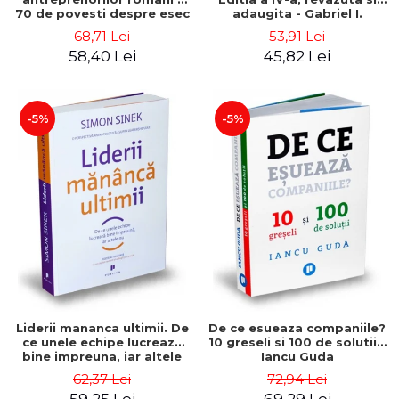
70 de povesti despre esec
adaugita - Gabriel I.
care sa-ti inspire succesul
Nastase
68,71 Lei
53,91 Lei
58,40 Lei
45,82 Lei
-5%
-5%
Liderii mananca ultimii. De
De ce esueaza companiile?
ce unele echipe lucreaza
10 greseli si 100 de solutii -
bine impreuna, iar altele
Iancu Guda
nu. Editia a II-a - Simon
62,37 Lei
72,94 Lei
Sinek