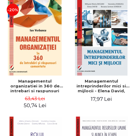
-20%
Managementul
Managementul
organizatiei in 360 de
intreprinderilor mici si
intrebari si raspunsuri
mijlocii - Elena David,
comentate - Ion Verboncu
Mihaela-Mirela Dogaru,
63,43 Lei
17,97 Lei
Roxana Carmen Ionescu,
50,74 Lei
Valentina Zaharia