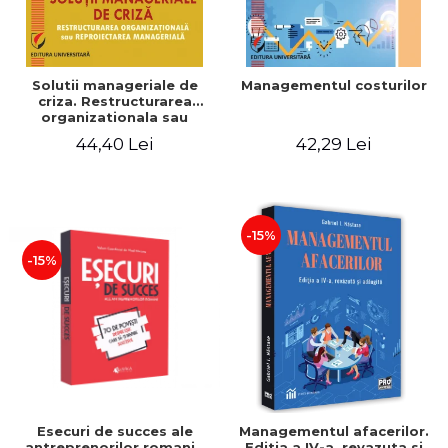
Solutii manageriale de
Managementul costurilor
criza. Restructurarea
organizationala sau
reproiectarea manageriala
44,40 Lei
42,29 Lei
-15%
-15%
Esecuri de succes ale
Managementul afacerilor.
antreprenorilor romani -
Editia a IV-a, revazuta si