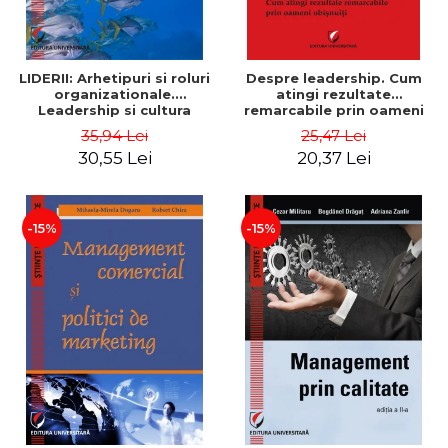
LIDERII: Arhetipuri si roluri
Despre leadership. Cum
organizationale.
atingi rezultate
Leadership si cultura
remarcabile prin oameni
organizationala - Vadim
obisnuiti
35,94 Lei
25,47 Lei
Dumitrascu
30,55 Lei
20,37 Lei
-15%
-15%