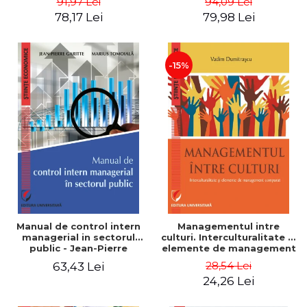
91,97 Lei
94,09 Lei
Nicolescu, Ciprian
78,17 Lei
79,98 Lei
Nicolescu
-15%
Manual de control intern
Managementul intre
managerial in sectorul
culturi. Interculturalitate si
public - Jean-Pierre
elemente de management
Garitte, Marius Tomoiala
comparat - Vadim
28,54 Lei
63,43 Lei
Dumitrascu
24,26 Lei