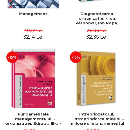
Management
Diagnosticarea
organizatiei - Ion
Verboncu, Ion Popa,
Simona Catalina Stefan
40,17 Lei
38,06 Lei
32,14 Lei
32,35 Lei
-15%
-15%
Fundamentele
Intreprinzatorul,
managementului
intreprinderea mica si
organizatiei. Editia a III-a -
mijlocie si managementul
Eugen Burdus, Ion Popa
intreprenorial - Ovidiu