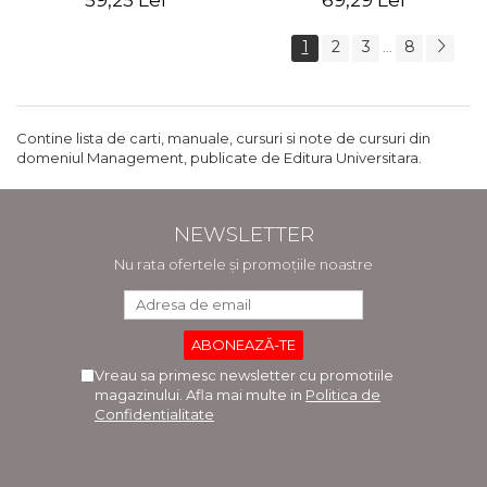
59,25 Lei
69,29 Lei
1
2
3
8
...
Contine lista de carti, manuale, cursuri si note de cursuri din
domeniul Management, publicate de Editura Universitara.
NEWSLETTER
Nu rata ofertele și promoțiile noastre
Vreau sa primesc newsletter cu promotiile
magazinului. Afla mai multe in
Politica de
Confidentialitate