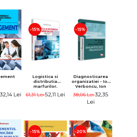
-15%
-15%
Logistica si
Diagnosticarea
gement
distributia
organizatiei - Ion
marfurilor.
Verboncu, Ion
Suport de curs.
Popa, Simona
52,11 Lei
32,35
32,14 Lei
61,31 Lei
38,06 Lei
Editia a VI-a -
Catalina Stefan
Alexandru Burda
Lei
-15%
-20%