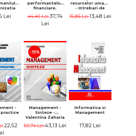
mentului
performantelor
resurselor umane
anizatia
financiare.
- Intrebari de
rna -
Concepte.
control si teste
6 Lei
37,74
13,48 Lei
44,40 Lei
15,86 Lei
rghita
Modele.
grila
rescu,
Instrumente
Lei
iela
giana
ncu,
ana Aron
-15%
Management -
ement -
Informatica si
Sinteze -
i practice
Management
Valentina Zaharia
43,13 Lei
22,52
17,82 Lei
50,74 Lei
ei
ei