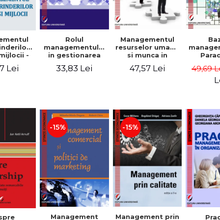
Rolul
Managementul
Ba
ementul
managementului
resurselor umane
managem
inderilor
in gestionarea
si munca in
Para
mijlocii -
eficienta a
echipa
sist
 David,
33,83 Lei
47,57 Lei
7 Lei
49,69 L
activitatii firmei -
Abo
a-Mirela
Cristina Stefan,
cogn
, Roxana
L
Elena David,
Persp
Ionescu,
Gabriel Nastase,
comport
a Zaharia
Mihaela-Mirela
- V
Dogaru,
Dumi
Valentina Zaharia
-15%
-15%
Management
Management prin
spre
Pra