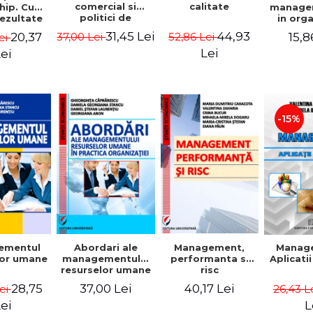
comercial si
calitate
hip. Cum
manage
politici de
rezultate
in org
marketing
bile prin
mode
31,45 Lei
44,93
20,37
15,8
37,00 Lei
52,86 Lei
ei
obisnuiti
Gheo
Capra
Lei
ei
Dan
Geor
Sta
Georgi
-15%
ementul
Abordari ale
Management,
Manag
lor umane
managementului
performanta si
Aplicati
resurselor umane
risc
in practica
28,75
37,00 Lei
40,17 Lei
Lei
26,43 L
organizatiei
ei
L