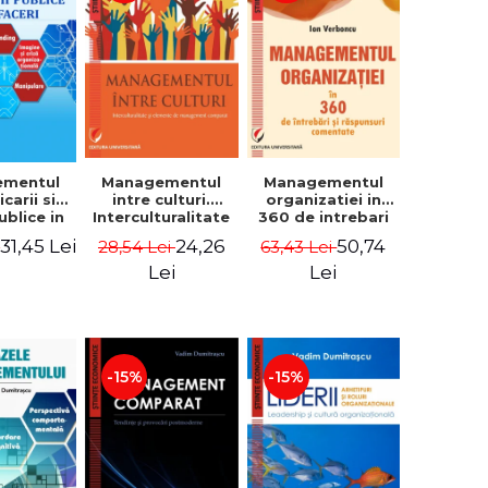
ementul
Managementul
Managementul
carii si
intre culturi.
organizatiei in
publice in
Interculturalitate
360 de intrebari
 - Vadim
si elemente de
si raspunsuri
31,45 Lei
24,26
50,74
i
28,54 Lei
63,43 Lei
trascu
management
comentate - Ion
comparat -
Verboncu
Lei
Lei
Vadim
Dumitrascu
-15%
-15%