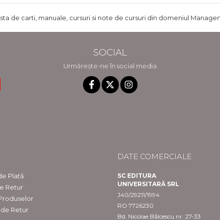
ista de carti, manuale, cursuri si note de cursuri din domeniul Managem
SOCIAL
Urmărește-ne în social media
DATE COMERCIALE
e Plată
SC EDITURA
UNIVERSITARĂ SRL
de Retur
J40/29211/1994
 Produselor
RO 7726230
 de Retur
Bd. Nicolae Bălcescu nr. 27-33