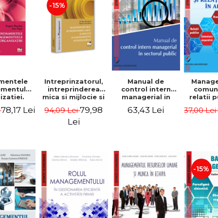
-15%
mentele
Intreprinzatorul,
Manual de
Manag
mentului
intreprinderea
control intern
comuni
zatiei.
mica si mijlocie si
managerial in
relatii 
a III-a -
managementul
sectorul public -
afaceri
78,17 Lei
79,98
63,43 Lei
i
94,09 Lei
37,00 Le
Burdus,
intreprenorial -
Jean-Pierre
Dumi
 Popa
Ovidiu Nicolescu,
Garitte, Marius
Lei
Ciprian Nicolescu
Tomoiala
-15%