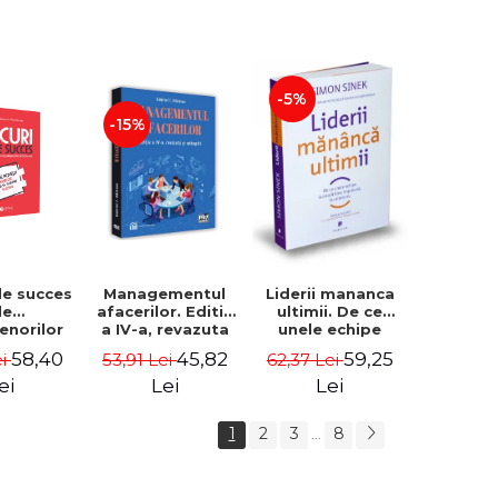
-5%
-15%
de succes
Managementul
Liderii mananca
le
afacerilor. Editia
ultimii. De ce
enorilor
a IV-a, revazuta
unele echipe
 - 70 de
si adaugita -
lucreaza bine
58,40
45,82
59,25
ei
53,91 Lei
62,37 Lei
i despre
Gabriel I. Nastase
impreuna, iar
re sa-ti
altele nu. Editia a
ei
Lei
Lei
 succesul
II-a - Simon Sinek
1
2
3
8
...