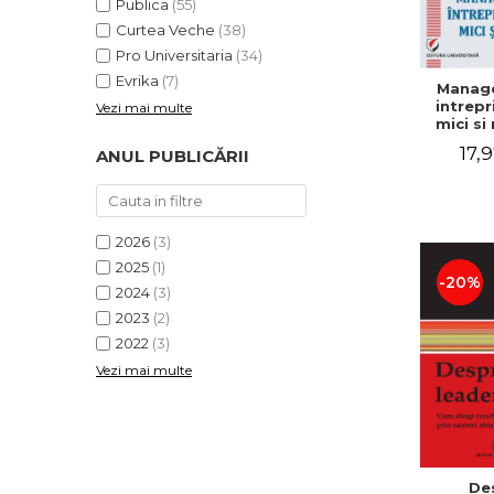
Publica
(55)
Curtea Veche
(38)
Pro Universitaria
(34)
Evrika
(7)
Manag
intrepr
Vezi mai multe
mici si 
Elena
17,9
ANUL PUBLICĂRII
Mihael
Dogaru
Carmen 
Valentin
2026
(3)
2025
(1)
-20%
2024
(3)
2023
(2)
2022
(3)
Vezi mai multe
De