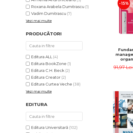
-15%
Roxana Arabela Dumitrascu
(1)
Vadim Dumitrascu
(7)
Vezi mai multe
PRODUCĂTORI
Funda
manage
Editura ALL
(4)
organi
Editura BookZone
(1)
Editia 
91,97 Le
Eugen 
Editura C.H. Beck
(2)
Ion
Editura Creator
(2)
Editura Curtea Veche
(38)
Vezi mai multe
EDITURA
Editura Universitară
(102)