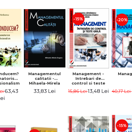
-15%
-20%
nducem?
Managementul
Management -
Mana
matorism
calitatii -
Intrebari de
sionalism
Mihaela-Mirela
control si teste
Verboncu
Dogaru
grila
63,43
33,83 Lei
13,48 Lei
ei
15,86 Lei
40,17 Lei
ei
-15%