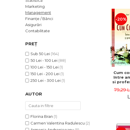
Statistică
ADMINISTRATIVE
Cum Cumpăr
Marketing
ȘTIINȚE ECONOMICE
Livrare
Management
ȘTIINȚE EXACTE
Finanțe / Bănci
-20%
Politica de Retur
Asigurări
EDUCAȚIE FIZICĂ ȘI SPORT
Formular de Retur
Contabilitate
PREUNIVERSITARIA
Distribuitori
TIMP LIBER
PREȚ
ÎN CURS DE APARIȚIE
Sub 50 Lei
(164)
NOUTĂȚI
50 Lei - 100 Lei
(88)
PACHETE DE STUDIU
100 Lei - 150 Lei
(1)
Cum co
150 Lei - 200 Lei
(1)
PROMOȚIILE LUNII
Intre a
250 Lei - 300 Lei
(1)
si profe
ULTIMELE EXEMPLARE
- Ion 
79,29 L
AUTOR
L
Florina Bran
(1)
Carmen Valentina Radulescu
(2)
Armenia Androniceanu
(5)