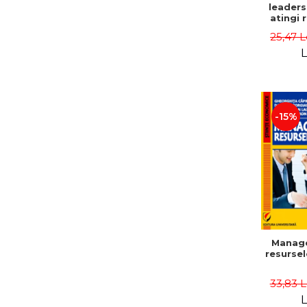
leaders
atingi 
remarca
25,47 L
oameni 
L
-15%
Manag
resurse
33,83 
L