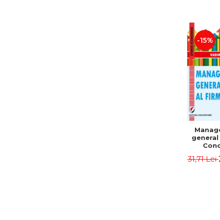
-15%
Manag
general 
Conc
Instr
31,71 Lei
Mo