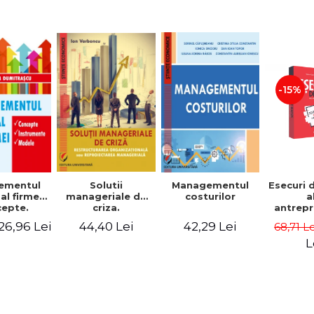
-15%
Solutii
ementul
Managementul
Esecuri 
manageriale de
al firmei.
costurilor
a
criza.
epte.
antrepr
Restructurarea
umente.
romani
44,40 Lei
26,96 Lei
42,29 Lei
68,71 L
organizationala
dele
povest
sau
esec ca
L
reproiectarea
inspire
manageriala