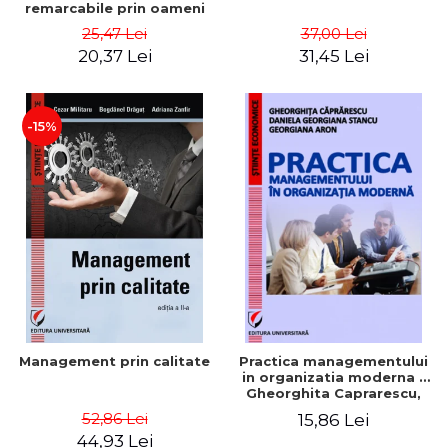
remarcabile prin oameni
obisnuiti
25,47 Lei
37,00 Lei
20,37 Lei
31,45 Lei
-15%
Management prin calitate
Practica managementului
in organizatia moderna -
Gheorghita Caprarescu,
Daniela Georgiana Stancu,
52,86 Lei
15,86 Lei
Georgiana Aron
44,93 Lei