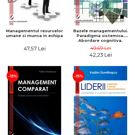
Managementul resurselor
Bazele managementului.
umane si munca in echipa
Paradigma sistemica.
Abordare cognitiva.
Perspectiva
49,69 Lei
47,57 Lei
comportamentala - Vadim
42,23 Lei
Dumitrascu
-15%
-15%