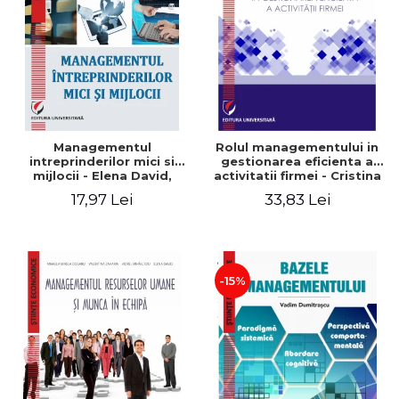
Managementul
Rolul managementului in
intreprinderilor mici si
gestionarea eficienta a
mijlocii - Elena David,
activitatii firmei - Cristina
Mihaela-Mirela Dogaru,
Stefan, Elena David,
17,97 Lei
33,83 Lei
Roxana Carmen Ionescu,
Gabriel Nastase, Mihaela-
Valentina Zaharia
Mirela Dogaru, Valentina
Zaharia
-15%