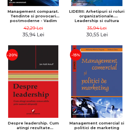
Management comparat.
LIDERII: Arhetipuri si roluri
Tendinte si provocari
organizationale.
postmoderne - Vadim
Leadership si cultura
Dumitrascu
organizationala - Vadim
42,29 Lei
35,94 Lei
Dumitrascu
35,94 Lei
30,55 Lei
-20%
-15%
Despre leadership. Cum
Management comercial si
atingi rezultate
politici de marketing