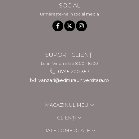
SOCIAL
Urmărește-ne în social media
SUPORT CLIENȚI
Luni - Vineri intre 8.00 - 16.00
0745 200 357
vanzari@editurauniversitara.ro
MAGAZINUL MEU
CLIENȚI
DATE COMERCIALE