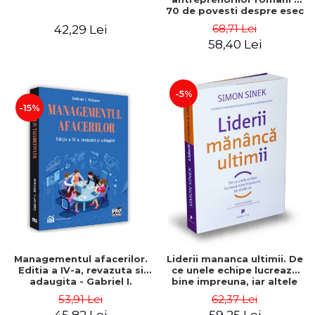
70 de povesti despre esec
care sa-ti inspire succesul
68,71 Lei
42,29 Lei
58,40 Lei
-5%
-15%
Managementul afacerilor.
Liderii mananca ultimii. De
Editia a IV-a, revazuta si
ce unele echipe lucreaza
adaugita - Gabriel I.
bine impreuna, iar altele
Nastase
nu. Editia a II-a - Simon
53,91 Lei
62,37 Lei
Sinek