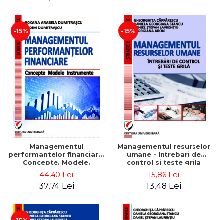
-15%
-15%
Managementul
Managementul resurselor
performantelor financiare.
umane - Intrebari de
Concepte. Modele.
control si teste grila
Instrumente
44,40 Lei
15,86 Lei
37,74 Lei
13,48 Lei