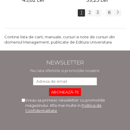
45,82 Lei
59,25 Lei
1
2
3
8
...
Contine lista de carti, manuale, cursuri si note de cursuri din
domeniul Management, publicate de Editura Universitara.
NEWSLETTER
Nu rata ofertele și promoțiile noastre
Vreau sa primesc newsletter cu promotiile
magazinului. Afla mai multe in
Politica de
Confidentialitate