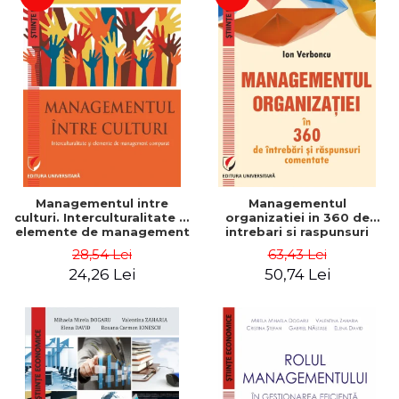
Managementul intre
Managementul
culturi. Interculturalitate si
organizatiei in 360 de
elemente de management
intrebari si raspunsuri
comparat - Vadim
comentate - Ion Verboncu
28,54 Lei
63,43 Lei
Dumitrascu
24,26 Lei
50,74 Lei