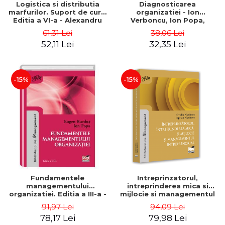
Logistica si distributia
Diagnosticarea
marfurilor. Suport de curs.
organizatiei - Ion
Editia a VI-a - Alexandru
Verboncu, Ion Popa,
Burda
Simona Catalina Stefan
61,31 Lei
38,06 Lei
52,11 Lei
32,35 Lei
-15%
-15%
Fundamentele
Intreprinzatorul,
managementului
intreprinderea mica si
organizatiei. Editia a III-a -
mijlocie si managementul
Eugen Burdus, Ion Popa
intreprenorial - Ovidiu
91,97 Lei
94,09 Lei
Nicolescu, Ciprian
78,17 Lei
79,98 Lei
Nicolescu