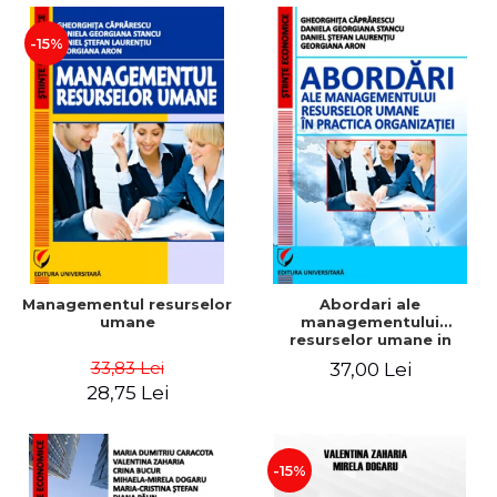
-15%
Managementul resurselor
Abordari ale
umane
managementului
resurselor umane in
practica organizatiei
33,83 Lei
37,00 Lei
28,75 Lei
-15%