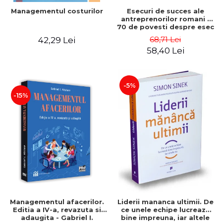
Esecuri de succes ale
Managementul costurilor
antreprenorilor romani -
70 de povesti despre esec
care sa-ti inspire succesul
68,71 Lei
42,29 Lei
58,40 Lei
-5%
-15%
Managementul afacerilor.
Liderii mananca ultimii. De
Editia a IV-a, revazuta si
ce unele echipe lucreaza
adaugita - Gabriel I.
bine impreuna, iar altele