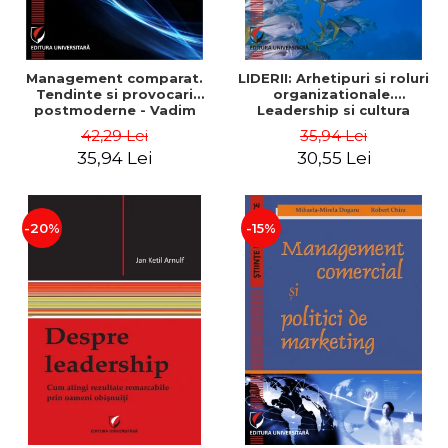
Management comparat.
LIDERII: Arhetipuri si roluri
Tendinte si provocari
organizationale.
postmoderne - Vadim
Leadership si cultura
Dumitrascu
organizationala - Vadim
42,29 Lei
35,94 Lei
Dumitrascu
35,94 Lei
30,55 Lei
-20%
-15%