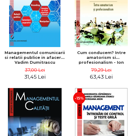
ADMINISTRATIVE
Cum Cumpăr
ȘTIINȚE ECONOMICE
Livrare
ȘTIINȚE EXACTE
Politica de Retur
EDUCAȚIE FIZICĂ ȘI SPORT
Formular de Retur
PREUNIVERSITARIA
Distribuitori
TIMP LIBER
ÎN CURS DE APARIȚIE
Managementul comunicarii
Cum conducem? Intre
si relatii publice in afaceri -
amatorism si
NOUTĂȚI
Vadim Dumitrascu
profesionalism - Ion
Verboncu
PACHETE DE STUDIU
37,00 Lei
79,29 Lei
31,45 Lei
63,43 Lei
PROMOȚIILE LUNII
ULTIMELE EXEMPLARE
-15%