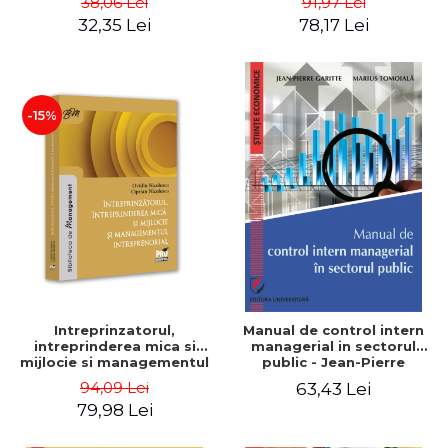
38,06 Lei
91,97 Lei
32,35 Lei
78,17 Lei
-15%
Intreprinzatorul,
Manual de control intern
intreprinderea mica si
managerial in sectorul
mijlocie si managementul
public - Jean-Pierre
intreprenorial - Ovidiu
Garitte, Marius Tomoiala
94,09 Lei
63,43 Lei
Nicolescu, Ciprian
79,98 Lei
Nicolescu