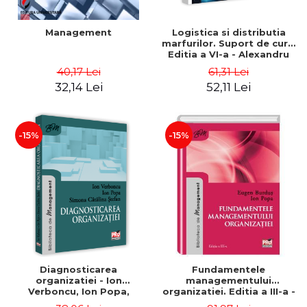
Management
Logistica si distributia
marfurilor. Suport de curs.
Editia a VI-a - Alexandru
Burda
40,17 Lei
61,31 Lei
32,14 Lei
52,11 Lei
-15%
-15%
Diagnosticarea
Fundamentele
organizatiei - Ion
managementului
Verboncu, Ion Popa,
organizatiei. Editia a III-a -
Simona Catalina Stefan
Eugen Burdus, Ion Popa