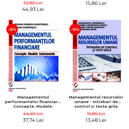
Daniela Georgiana Stancu,
52,86 Lei
15,86 Lei
Georgiana Aron
44,93 Lei
-15%
-15%
Managementul
Managementul resurselor
performantelor financiare.
umane - Intrebari de
Concepte. Modele.
control si teste grila
Instrumente
44,40 Lei
15,86 Lei
37,74 Lei
13,48 Lei