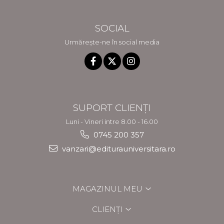
SOCIAL
Urmărește-ne în social media
SUPORT CLIENȚI
Luni - Vineri intre 8.00 - 16.00
0745 200 357
vanzari@editurauniversitara.ro
MAGAZINUL MEU
CLIENȚI