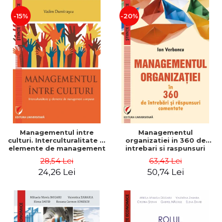
-15%
-20%
Managementul intre
Managementul
culturi. Interculturalitate si
organizatiei in 360 de
elemente de management
intrebari si raspunsuri
comparat - Vadim
comentate - Ion Verboncu
28,54 Lei
63,43 Lei
Dumitrascu
24,26 Lei
50,74 Lei