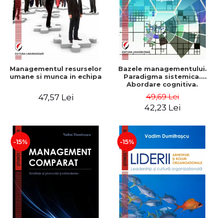
Managementul resurselor
Bazele managementului.
umane si munca in echipa
Paradigma sistemica.
Abordare cognitiva.
Perspectiva
49,69 Lei
47,57 Lei
comportamentala - Vadim
42,23 Lei
Dumitrascu
-15%
-15%