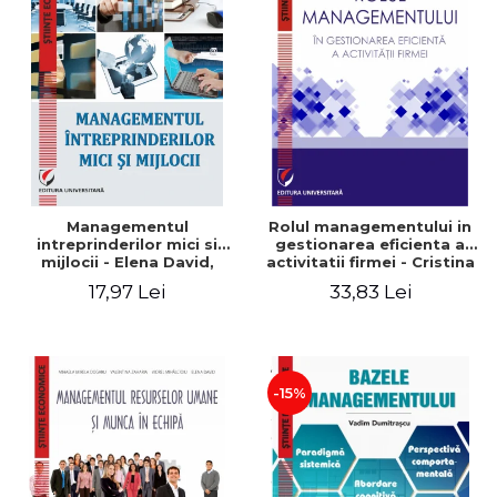
Managementul
Rolul managementului in
intreprinderilor mici si
gestionarea eficienta a
mijlocii - Elena David,
activitatii firmei - Cristina
Mihaela-Mirela Dogaru,
Stefan, Elena David,
17,97 Lei
33,83 Lei
Roxana Carmen Ionescu,
Gabriel Nastase, Mihaela-
Valentina Zaharia
Mirela Dogaru, Valentina
Zaharia
-15%