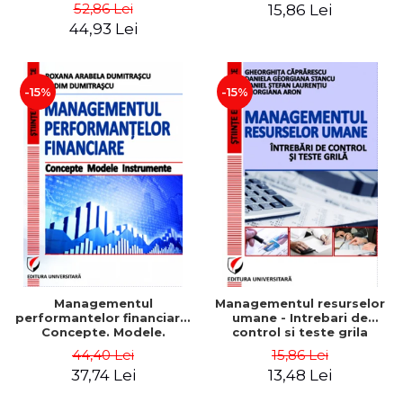
Daniela Georgiana Stancu,
52,86 Lei
15,86 Lei
Georgiana Aron
44,93 Lei
-15%
-15%
Managementul
Managementul resurselor
performantelor financiare.
umane - Intrebari de
Concepte. Modele.
control si teste grila
Instrumente
44,40 Lei
15,86 Lei
37,74 Lei
13,48 Lei