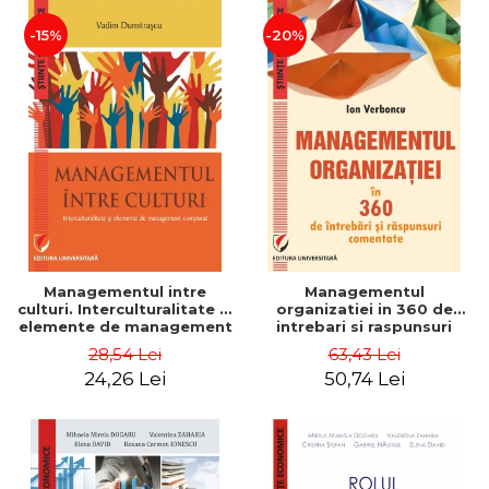
-15%
-20%
Managementul intre
Managementul
culturi. Interculturalitate si
organizatiei in 360 de
elemente de management
intrebari si raspunsuri
comparat - Vadim
comentate - Ion Verboncu
28,54 Lei
63,43 Lei
Dumitrascu
24,26 Lei
50,74 Lei