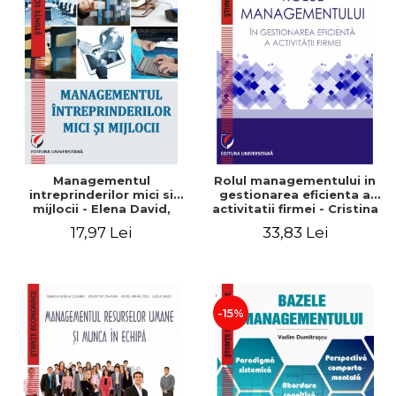
Managementul
Rolul managementului in
intreprinderilor mici si
gestionarea eficienta a
mijlocii - Elena David,
activitatii firmei - Cristina
Mihaela-Mirela Dogaru,
Stefan, Elena David,
17,97 Lei
33,83 Lei
Roxana Carmen Ionescu,
Gabriel Nastase, Mihaela-
Valentina Zaharia
Mirela Dogaru, Valentina
Zaharia
-15%