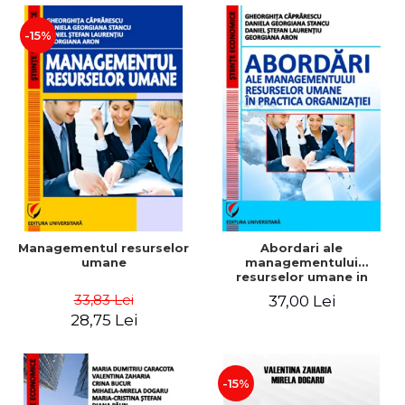
-15%
Managementul resurselor
Abordari ale
umane
managementului
resurselor umane in
practica organizatiei
33,83 Lei
37,00 Lei
28,75 Lei
-15%