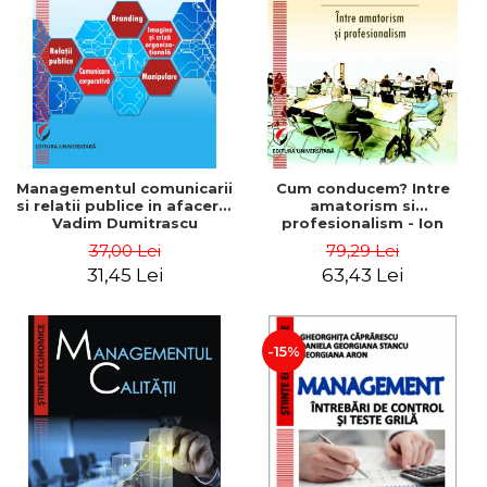
ADMINISTRATIVE
Cum Cumpăr
ȘTIINȚE ECONOMICE
Livrare
ȘTIINȚE EXACTE
Politica de Retur
EDUCAȚIE FIZICĂ ȘI SPORT
Formular de Retur
PREUNIVERSITARIA
Distribuitori
TIMP LIBER
ÎN CURS DE APARIȚIE
Managementul comunicarii
Cum conducem? Intre
si relatii publice in afaceri -
amatorism si
NOUTĂȚI
Vadim Dumitrascu
profesionalism - Ion
Verboncu
PACHETE DE STUDIU
37,00 Lei
79,29 Lei
31,45 Lei
63,43 Lei
PROMOȚIILE LUNII
ULTIMELE EXEMPLARE
-15%