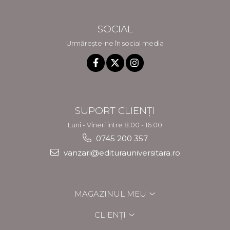
SOCIAL
Urmărește-ne în social media
SUPORT CLIENȚI
Luni - Vineri intre 8.00 - 16.00
0745 200 357
vanzari@editurauniversitara.ro
MAGAZINUL MEU
CLIENȚI