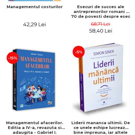
Esecuri de succes ale
Managementul costurilor
antreprenorilor romani -
70 de povesti despre esec
care sa-ti inspire succesul
68,71 Lei
42,29 Lei
58,40 Lei
-5%
-15%
Managementul afacerilor.
Liderii mananca ultimii. De
Editia a IV-a, revazuta si
ce unele echipe lucreaza
adaugita - Gabriel I.
bine impreuna, iar altele