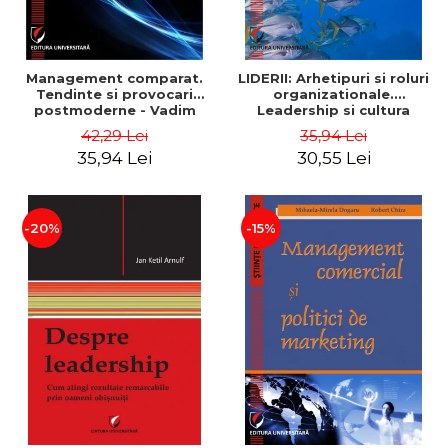
Management comparat.
LIDERII: Arhetipuri si roluri
Tendinte si provocari
organizationale.
postmoderne - Vadim
Leadership si cultura
Dumitrascu
organizationala - Vadim
42,29 Lei
35,94 Lei
Dumitrascu
35,94 Lei
30,55 Lei
-20%
-15%