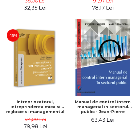
38,06 Lei
91,97 Lei
32,35 Lei
78,17 Lei
-15%
Intreprinzatorul,
Manual de control intern
intreprinderea mica si
managerial in sectorul
mijlocie si managementul
public - Jean-Pierre
intreprenorial - Ovidiu
Garitte, Marius Tomoiala
94,09 Lei
63,43 Lei
Nicolescu, Ciprian
79,98 Lei
Nicolescu