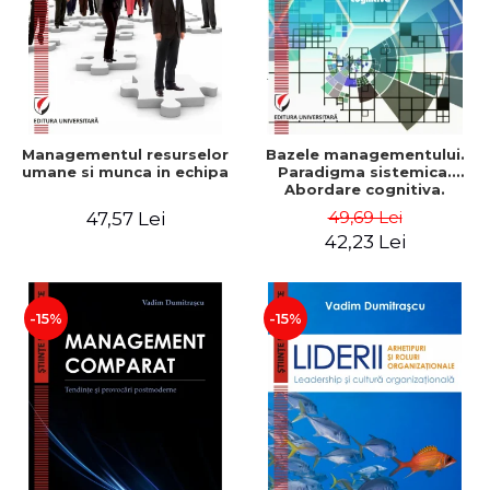
Managementul resurselor
Bazele managementului.
umane si munca in echipa
Paradigma sistemica.
Abordare cognitiva.
Perspectiva
49,69 Lei
47,57 Lei
comportamentala - Vadim
42,23 Lei
Dumitrascu
-15%
-15%