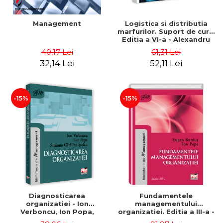
Management
Logistica si distributia
marfurilor. Suport de curs.
Editia a VI-a - Alexandru
Burda
40,17 Lei
61,31 Lei
32,14 Lei
52,11 Lei
-15%
-15%
Diagnosticarea
Fundamentele
organizatiei - Ion
managementului
Verboncu, Ion Popa,
organizatiei. Editia a III-a -
Simona Catalina Stefan
Eugen Burdus, Ion Popa