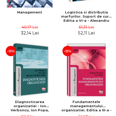
Management
Logistica si distributia
marfurilor. Suport de curs.
Editia a VI-a - Alexandru
Burda
40,17 Lei
61,31 Lei
32,14 Lei
52,11 Lei
-15%
-15%
Diagnosticarea
Fundamentele
organizatiei - Ion
managementului
Verboncu, Ion Popa,
organizatiei. Editia a III-a -
Simona Catalina Stefan
Eugen Burdus, Ion Popa