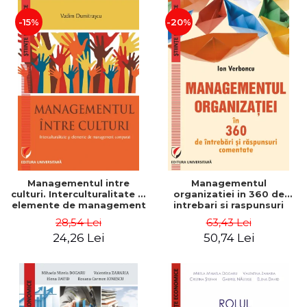
-15%
-20%
Managementul intre
Managementul
culturi. Interculturalitate si
organizatiei in 360 de
elemente de management
intrebari si raspunsuri
comparat - Vadim
comentate - Ion Verboncu
28,54 Lei
63,43 Lei
Dumitrascu
24,26 Lei
50,74 Lei