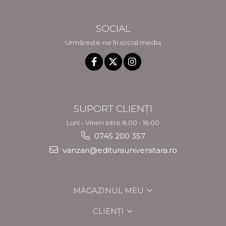
SOCIAL
Urmărește-ne în social media
SUPORT CLIENȚI
Luni - Vineri intre 8.00 - 16.00
0745 200 357
vanzari@editurauniversitara.ro
MAGAZINUL MEU
CLIENȚI