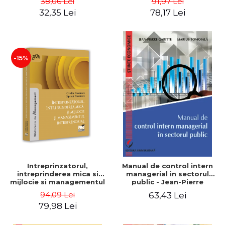
38,06 Lei
91,97 Lei
32,35 Lei
78,17 Lei
-15%
Intreprinzatorul,
Manual de control intern
intreprinderea mica si
managerial in sectorul
mijlocie si managementul
public - Jean-Pierre
intreprenorial - Ovidiu
Garitte, Marius Tomoiala
94,09 Lei
63,43 Lei
Nicolescu, Ciprian
79,98 Lei
Nicolescu