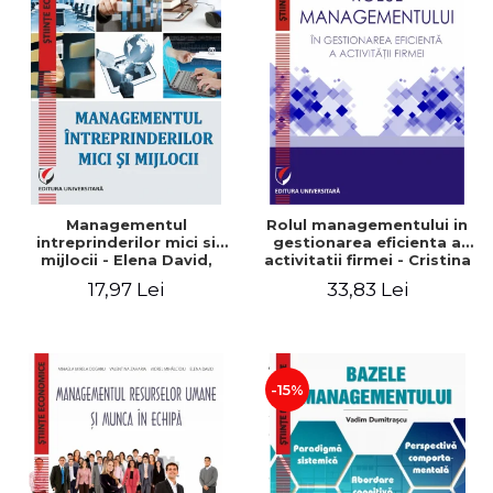
Managementul
Rolul managementului in
intreprinderilor mici si
gestionarea eficienta a
mijlocii - Elena David,
activitatii firmei - Cristina
Mihaela-Mirela Dogaru,
Stefan, Elena David,
17,97 Lei
33,83 Lei
Roxana Carmen Ionescu,
Gabriel Nastase, Mihaela-
Valentina Zaharia
Mirela Dogaru, Valentina
Zaharia
-15%