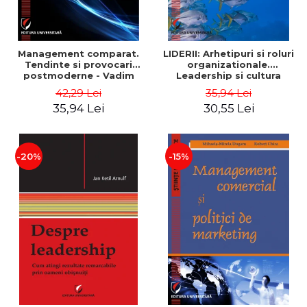
Management comparat.
LIDERII: Arhetipuri si roluri
Tendinte si provocari
organizationale.
postmoderne - Vadim
Leadership si cultura
Dumitrascu
organizationala - Vadim
42,29 Lei
35,94 Lei
Dumitrascu
35,94 Lei
30,55 Lei
-20%
-15%