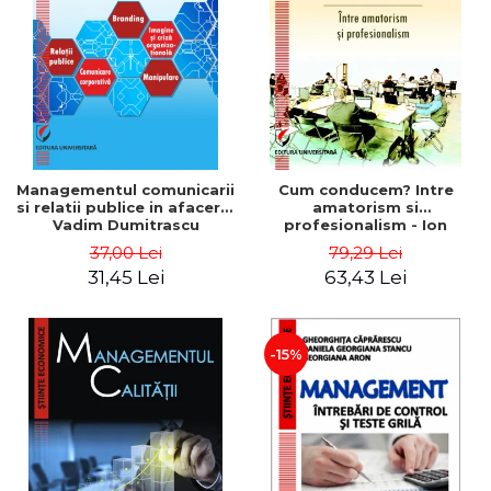
ADMINISTRATIVE
Cum Cumpăr
ȘTIINȚE ECONOMICE
Livrare
ȘTIINȚE EXACTE
Politica de Retur
EDUCAȚIE FIZICĂ ȘI SPORT
Formular de Retur
PREUNIVERSITARIA
Distribuitori
TIMP LIBER
ÎN CURS DE APARIȚIE
Managementul comunicarii
Cum conducem? Intre
si relatii publice in afaceri -
amatorism si
NOUTĂȚI
Vadim Dumitrascu
profesionalism - Ion
Verboncu
PACHETE DE STUDIU
37,00 Lei
79,29 Lei
31,45 Lei
63,43 Lei
PROMOȚIILE LUNII
ULTIMELE EXEMPLARE
-15%