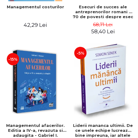
Esecuri de succes ale
Managementul costurilor
antreprenorilor romani -
70 de povesti despre esec
care sa-ti inspire succesul
68,71 Lei
42,29 Lei
58,40 Lei
-5%
-15%
Managementul afacerilor.
Liderii mananca ultimii. De
Editia a IV-a, revazuta si
ce unele echipe lucreaza
adaugita - Gabriel I.
bine impreuna, iar altele