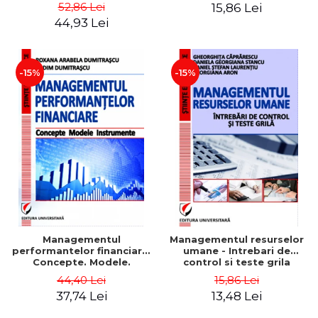
Daniela Georgiana Stancu,
52,86 Lei
15,86 Lei
Georgiana Aron
44,93 Lei
-15%
-15%
Managementul
Managementul resurselor
performantelor financiare.
umane - Intrebari de
Concepte. Modele.
control si teste grila
Instrumente
44,40 Lei
15,86 Lei
37,74 Lei
13,48 Lei