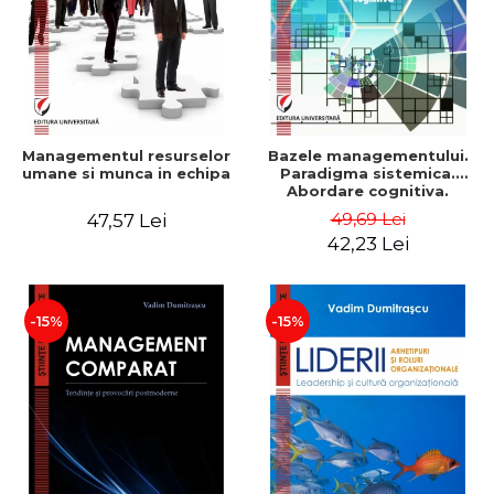
Managementul resurselor
Bazele managementului.
umane si munca in echipa
Paradigma sistemica.
Abordare cognitiva.
Perspectiva
49,69 Lei
47,57 Lei
comportamentala - Vadim
42,23 Lei
Dumitrascu
-15%
-15%