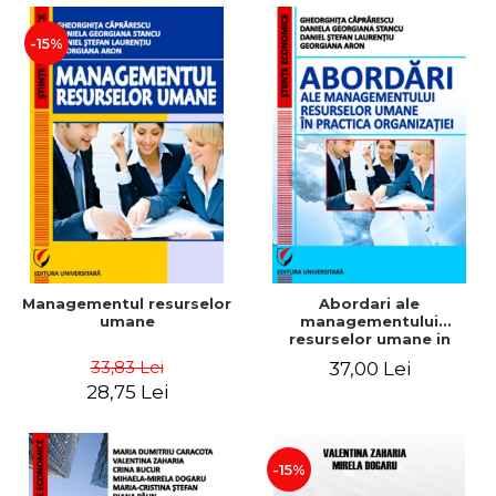
-15%
Managementul resurselor
Abordari ale
umane
managementului
resurselor umane in
practica organizatiei
33,83 Lei
37,00 Lei
28,75 Lei
-15%