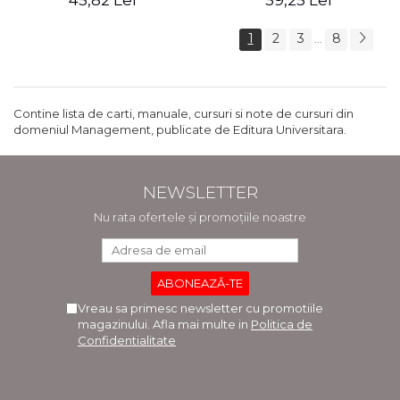
45,82 Lei
59,25 Lei
1
2
3
8
...
Contine lista de carti, manuale, cursuri si note de cursuri din
domeniul Management, publicate de Editura Universitara.
NEWSLETTER
Nu rata ofertele și promoțiile noastre
Vreau sa primesc newsletter cu promotiile
magazinului. Afla mai multe in
Politica de
Confidentialitate