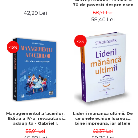
70 de povesti despre esec
care sa-ti inspire succesul
68,71 Lei
42,29 Lei
58,40 Lei
-5%
-15%
Managementul afacerilor.
Liderii mananca ultimii. De
Editia a IV-a, revazuta si
ce unele echipe lucreaza
adaugita - Gabriel I.
bine impreuna, iar altele
Nastase
nu. Editia a II-a - Simon
53,91 Lei
62,37 Lei
Sinek