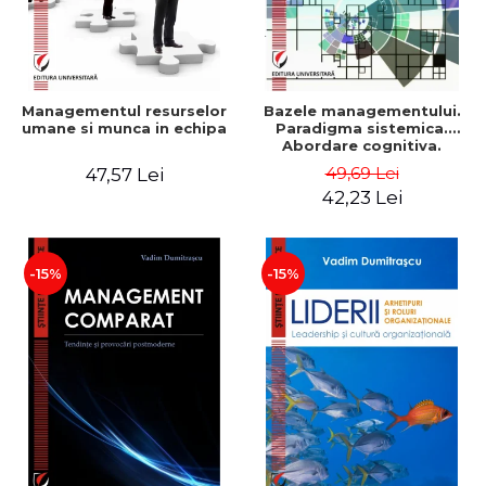
Managementul resurselor
Bazele managementului.
umane si munca in echipa
Paradigma sistemica.
Abordare cognitiva.
Perspectiva
49,69 Lei
47,57 Lei
comportamentala - Vadim
42,23 Lei
Dumitrascu
-15%
-15%