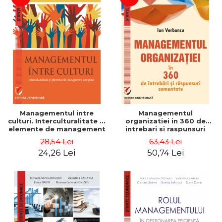
Managementul intre
Managementul
culturi. Interculturalitate si
organizatiei in 360 de
elemente de management
intrebari si raspunsuri
comparat - Vadim
comentate - Ion Verboncu
28,54 Lei
63,43 Lei
Dumitrascu
24,26 Lei
50,74 Lei