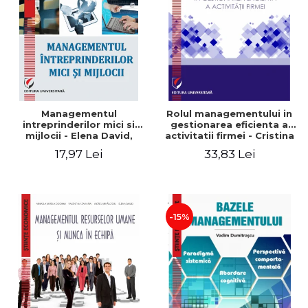
Managementul
Rolul managementului in
intreprinderilor mici si
gestionarea eficienta a
mijlocii - Elena David,
activitatii firmei - Cristina
Mihaela-Mirela Dogaru,
Stefan, Elena David,
17,97 Lei
33,83 Lei
Roxana Carmen Ionescu,
Gabriel Nastase, Mihaela-
Valentina Zaharia
Mirela Dogaru, Valentina
Zaharia
-15%