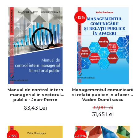
-15%
Manual de control intern
Managementul comunicarii
managerial in sectorul
si relatii publice in afaceri -
public - Jean-Pierre
Vadim Dumitrascu
Garitte, Marius Tomoiala
37,00 Lei
63,43 Lei
31,45 Lei
-15%
-20%