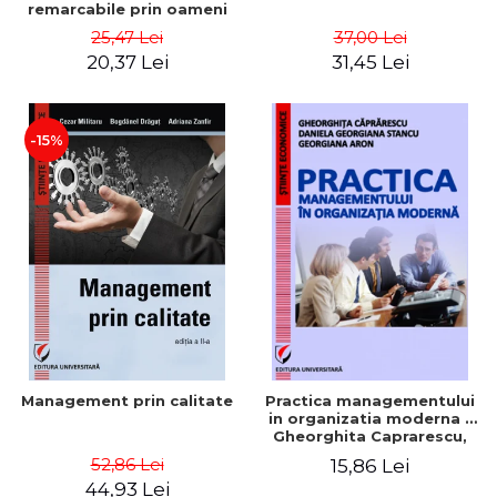
remarcabile prin oameni
obisnuiti
25,47 Lei
37,00 Lei
20,37 Lei
31,45 Lei
-15%
Management prin calitate
Practica managementului
in organizatia moderna -
Gheorghita Caprarescu,
Daniela Georgiana Stancu,
52,86 Lei
15,86 Lei
Georgiana Aron
44,93 Lei