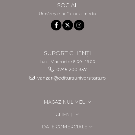
SOCIAL
Urmărește-ne în social media
SUPORT CLIENȚI
Luni - Vineri intre 8.00 - 16.00
0745 200 357
vanzari@editurauniversitara.ro
MAGAZINUL MEU
CLIENȚI
DATE COMERCIALE