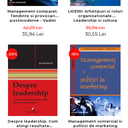
Management comparat.
LIDERII: Arhetipuri si roluri
Tendinte si provocari
organizationale.
postmoderne - Vadim
Leadership si cultura
Dumitrascu
organizationala - Vadim
42,29 Lei
35,94 Lei
Dumitrascu
35,94 Lei
30,55 Lei
-20%
-15%
Despre leadership. Cum
Management comercial si
atingi rezultate
politici de marketing