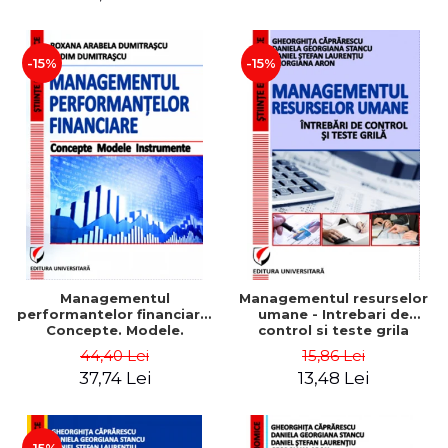
-15%
-15%
Managementul
Managementul resurselor
performantelor financiare.
umane - Intrebari de
Concepte. Modele.
control si teste grila
Instrumente
44,40 Lei
15,86 Lei
37,74 Lei
13,48 Lei