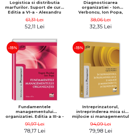
Logistica si distributia
Diagnosticarea
marfurilor. Suport de curs.
organizatiei - Ion
Editia a VI-a - Alexandru
Verboncu, Ion Popa,
Burda
Simona Catalina Stefan
61,31 Lei
38,06 Lei
52,11 Lei
32,35 Lei
-15%
-15%
Fundamentele
Intreprinzatorul,
managementului
intreprinderea mica si
organizatiei. Editia a III-a -
mijlocie si managementul
Eugen Burdus, Ion Popa
intreprenorial - Ovidiu
91,97 Lei
94,09 Lei
Nicolescu, Ciprian
78,17 Lei
79,98 Lei
Nicolescu