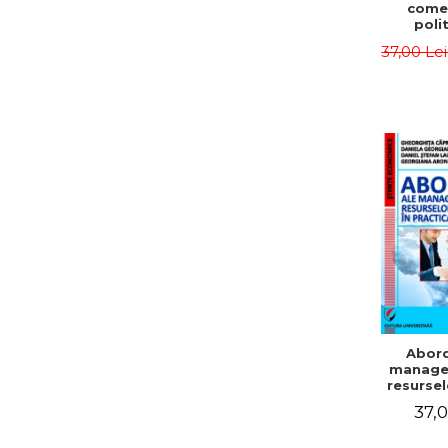
comer
polit
mark
37,00 Le
Abord
manage
resurse
in pr
37,0
organ