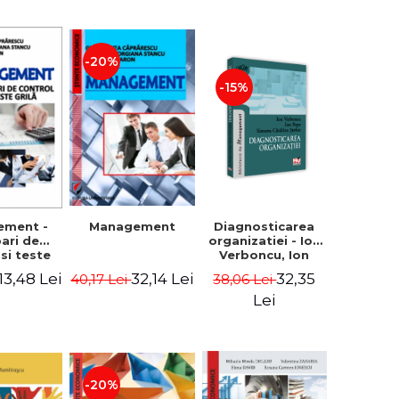
-20%
-15%
Diagnosticarea
ement -
Management
organizatiei - Ion
bari de
Verboncu, Ion
 si teste
Popa, Simona
ila
32,35
13,48 Lei
32,14 Lei
38,06 Lei
40,17 Lei
Catalina Stefan
Lei
-20%