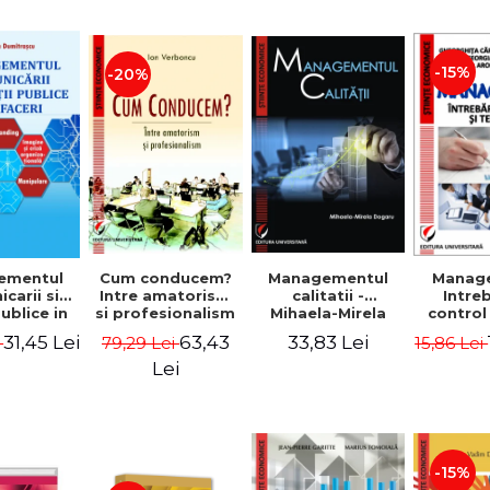
-15%
-20%
ementul
Cum conducem?
Managementul
Manag
carii si
Intre amatorism
calitatii -
Intre
publice in
si profesionalism
Mihaela-Mirela
control
 - Vadim
- Ion Verboncu
Dogaru
gr
31,45 Lei
63,43
33,83 Lei
i
79,29 Lei
15,86 Lei
trascu
Lei
-15%