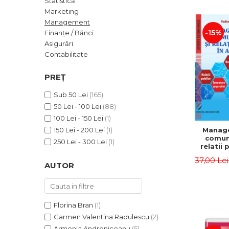
Statistică
ADMINISTRATIVE
Cum Cumpăr
Marketing
ȘTIINȚE ECONOMICE
Livrare
Management
ȘTIINȚE EXACTE
-15%
Finanțe / Bănci
Politica de Retur
Asigurări
EDUCAȚIE FIZICĂ ȘI SPORT
Formular de Retur
Contabilitate
PREUNIVERSITARIA
Distribuitori
TIMP LIBER
PREȚ
ÎN CURS DE APARIȚIE
Sub 50 Lei
(165)
NOUTĂȚI
50 Lei - 100 Lei
(88)
PACHETE DE STUDIU
100 Lei - 150 Lei
(1)
Manag
150 Lei - 200 Lei
(1)
PROMOȚIILE LUNII
comuni
250 Lei - 300 Lei
(1)
relatii 
ULTIMELE EXEMPLARE
afaceri
37,00 Le
Dumi
AUTOR
Florina Bran
(1)
Carmen Valentina Radulescu
(2)
Armenia Androniceanu
(5)