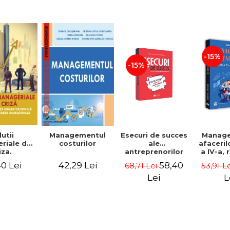
-15%
-15%
utii
Managementul
Esecuri de succes
Manag
riale de
costurilor
ale
afaceril
iza.
antreprenorilor
a IV-a,
cturarea
romani - 70 de
si ada
0 Lei
42,29 Lei
58,40
68,71 Lei
53,91 L
ationala
povesti despre
Gabriel 
au
esec care sa-ti
Lei
L
ectarea
inspire succesul
eriala