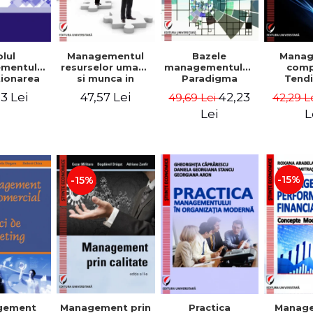
lul
Managementul
Bazele
Mana
mentului
resurselor umane
managementului.
comp
tionarea
si munca in
Paradigma
Tendi
enta a
echipa
sistemica.
prov
3 Lei
47,57 Lei
42,23
49,69 Lei
42,29 L
ii firmei -
Abordare
postmo
a Stefan,
cognitiva.
Va
Lei
L
 David,
Perspectiva
Dumi
 Nastase,
comportamentala
a-Mirela
- Vadim
aru,
Dumitrascu
a Zaharia
-15%
-15%
gement
Management prin
Practica
Manag