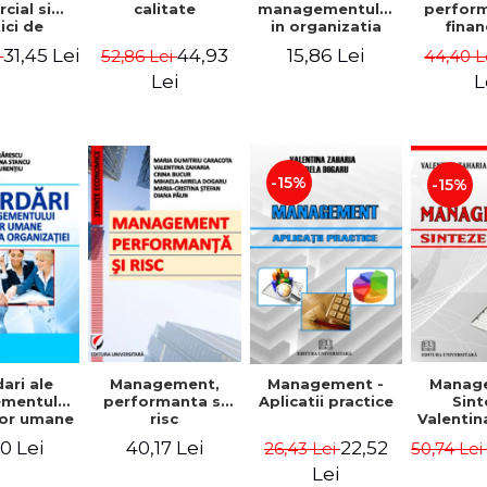
cial si
calitate
managementului
perfor
ici de
in organizatia
finan
eting
moderna -
Conc
31,45 Lei
44,93
15,86 Lei
i
52,86 Lei
44,40 L
Gheorghita
Mod
Caprarescu,
Instr
Lei
L
Daniela
Georgiana
Stancu,
Georgiana Aron
-15%
-15%
ari ale
Manag
Management,
Management -
mentului
Sint
performanta si
Aplicatii practice
lor umane
Valentin
risc
actica
0 Lei
40,17 Lei
22,52
50,74 Le
26,43 Lei
izatiei
Lei