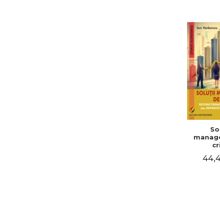
Sol
manage
cr
Restru
44,4
organiz
s
reproi
manag