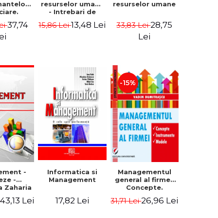
resurselor umane
mantelor
resurselor umane
ciare.
- Intrebari de
epte.
control si teste
28,75
37,74
13,48 Lei
33,83 Lei
ei
15,86 Lei
ele.
grila
umente
Lei
ei
-15%
ement -
Informatica si
Managementul
eze -
Management
general al firmei.
a Zaharia
Concepte.
Instrumente.
43,13 Lei
17,82 Lei
26,96 Lei
i
31,71 Lei
Modele