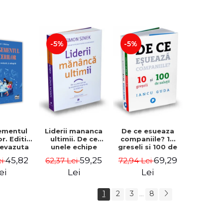
-5%
-5%
ementul
Liderii mananca
De ce esueaza
or. Editia
ultimii. De ce
companiile? 10
 revazuta
unele echipe
greseli si 100 de
ugita -
lucreaza bine
solutii - Iancu
45,82
59,25
69,29
ei
62,37 Lei
72,94 Lei
I. Nastase
impreuna, iar
Guda
altele nu. Editia a
ei
Lei
Lei
II-a - Simon Sinek
1
2
3
8
...