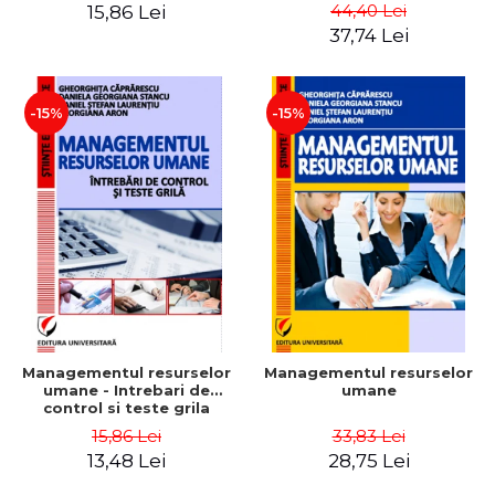
Daniela Georgiana Stancu,
Instrumente
44,40 Lei
15,86 Lei
Georgiana Aron
37,74 Lei
-15%
-15%
Managementul resurselor
Managementul resurselor
umane - Intrebari de
umane
control si teste grila
15,86 Lei
33,83 Lei
13,48 Lei
28,75 Lei