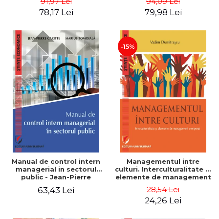
91,97 Lei
94,09 Lei
Nicolescu, Ciprian
78,17 Lei
79,98 Lei
Nicolescu
-15%
Manual de control intern
Managementul intre
managerial in sectorul
culturi. Interculturalitate si
public - Jean-Pierre
elemente de management
Garitte, Marius Tomoiala
comparat - Vadim
28,54 Lei
63,43 Lei
Dumitrascu
24,26 Lei