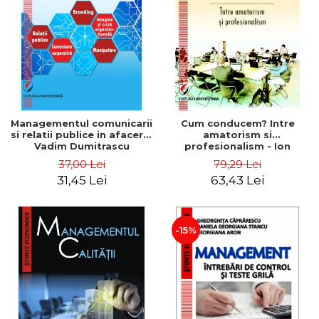
ADMINISTRATIVE
Cum Cumpăr
ȘTIINȚE ECONOMICE
Livrare
ȘTIINȚE EXACTE
Politica de Retur
EDUCAȚIE FIZICĂ ȘI SPORT
Formular de Retur
PREUNIVERSITARIA
Distribuitori
TIMP LIBER
ÎN CURS DE APARIȚIE
Managementul comunicarii
Cum conducem? Intre
si relatii publice in afaceri -
amatorism si
NOUTĂȚI
Vadim Dumitrascu
profesionalism - Ion
Verboncu
PACHETE DE STUDIU
37,00 Lei
79,29 Lei
31,45 Lei
63,43 Lei
PROMOȚIILE LUNII
ULTIMELE EXEMPLARE
-15%