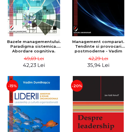
Bazele managementului.
Management comparat.
Paradigma sistemica.
Tendinte si provocari
Abordare cognitiva.
postmoderne - Vadim
Perspectiva
Dumitrascu
49,69 Lei
42,29 Lei
comportamentala - Vadim
42,23 Lei
35,94 Lei
Dumitrascu
-15%
-20%