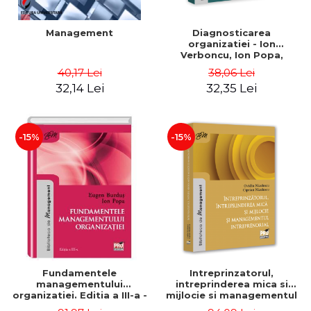
Management
Diagnosticarea
organizatiei - Ion
Verboncu, Ion Popa,
Simona Catalina Stefan
40,17 Lei
38,06 Lei
32,14 Lei
32,35 Lei
-15%
-15%
Fundamentele
Intreprinzatorul,
managementului
intreprinderea mica si
organizatiei. Editia a III-a -
mijlocie si managementul
Eugen Burdus, Ion Popa
intreprenorial - Ovidiu