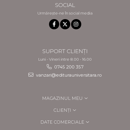
SOCIAL
Urmărește-ne în social media
SUPORT CLIENȚI
Luni - Vineri intre 8.00 - 16.00
0745 200 357
vanzari@editurauniversitara.ro
MAGAZINUL MEU
CLIENȚI
DATE COMERCIALE