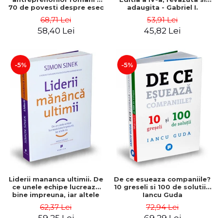
70 de povesti despre esec
adaugita - Gabriel I.
care sa-ti inspire succesul
Nastase
68,71 Lei
53,91 Lei
58,40 Lei
45,82 Lei
-5%
-5%
Liderii mananca ultimii. De
De ce esueaza companiile?
ce unele echipe lucreaza
10 greseli si 100 de solutii -
bine impreuna, iar altele
Iancu Guda
nu. Editia a II-a - Simon
62,37 Lei
72,94 Lei
Sinek