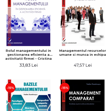
Rolul managementului in
Managementul resurselor
gestionarea eficienta a
umane si munca in echipa
activitatii firmei - Cristina
Stefan, Elena David,
33,83 Lei
47,57 Lei
Gabriel Nastase, Mihaela-
Mirela Dogaru, Valentina
Zaharia
-15%
-15%