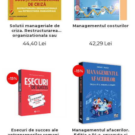
Solutii manageriale de
Managementul costurilor
criza. Restructurarea
organizationala sau
reproiectarea manageriala
44,40 Lei
42,29 Lei
-15%
-15%
Esecuri de succes ale
Managementul afacerilor.
antreprenorilor romani -
Editia a IV-a, revazuta si