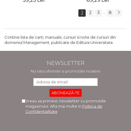
59,25 Lei
69,29 Lei
1
2
3
8
...
Contine lista de carti, manuale, cursuri si note de cursuri din
domeniul Management, publicate de Editura Universitara.
NEWSLETTER
Nu rata ofertele și promoțiile noastre
Vreau sa primesc newsletter cu promotiile
magazinului. Afla mai multe in
Politica de
Confidentialitate