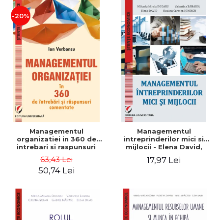
-20%
Managementul
Managementul
organizatiei in 360 de
intreprinderilor mici si
intrebari si raspunsuri
mijlocii - Elena David,
comentate - Ion Verboncu
Mihaela-Mirela Dogaru,
63,43 Lei
17,97 Lei
Roxana Carmen Ionescu,
50,74 Lei
Valentina Zaharia