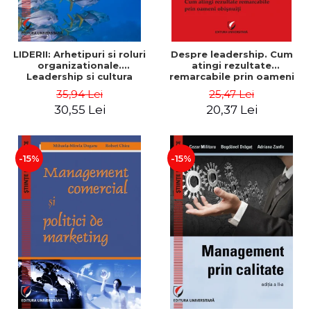
LIDERII: Arhetipuri si roluri
Despre leadership. Cum
organizationale.
atingi rezultate
Leadership si cultura
remarcabile prin oameni
organizationala - Vadim
obisnuiti
35,94 Lei
25,47 Lei
Dumitrascu
30,55 Lei
20,37 Lei
-15%
-15%