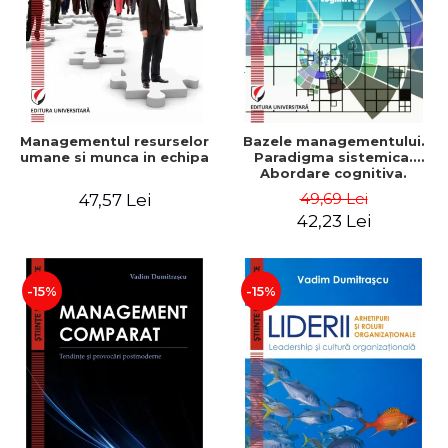
Managementul resurselor
Bazele managementului.
umane si munca in echipa
Paradigma sistemica.
Abordare cognitiva.
Perspectiva
49,69 Lei
47,57 Lei
comportamentala - Vadim
42,23 Lei
Dumitrascu
-15%
-15%