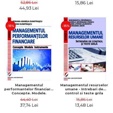
Daniela Georgiana Stancu,
52,86 Lei
15,86 Lei
Georgiana Aron
44,93 Lei
-15%
-15%
Managementul
Managementul resurselor
performantelor financiare.
umane - Intrebari de
Concepte. Modele.
control si teste grila
Instrumente
44,40 Lei
15,86 Lei
37,74 Lei
13,48 Lei