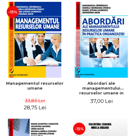
-15%
Managementul resurselor
Abordari ale
umane
managementului
resurselor umane in
practica organizatiei
33,83 Lei
37,00 Lei
28,75 Lei
-15%