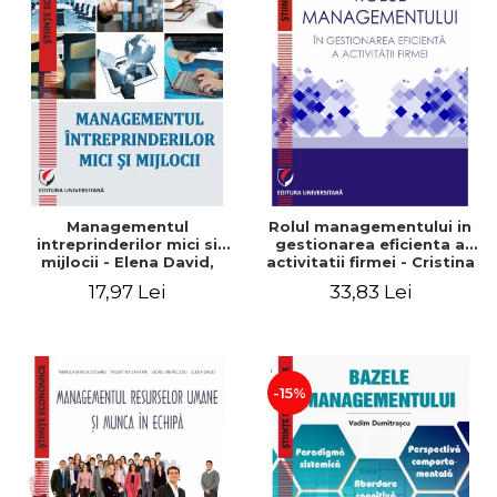
Managementul
Rolul managementului in
intreprinderilor mici si
gestionarea eficienta a
mijlocii - Elena David,
activitatii firmei - Cristina
Mihaela-Mirela Dogaru,
Stefan, Elena David,
17,97 Lei
33,83 Lei
Roxana Carmen Ionescu,
Gabriel Nastase, Mihaela-
Valentina Zaharia
Mirela Dogaru, Valentina
Zaharia
-15%