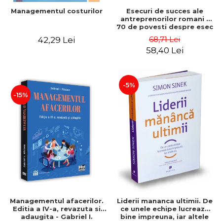
Esecuri de succes ale
Managementul costurilor
antreprenorilor romani -
70 de povesti despre esec
care sa-ti inspire succesul
68,71 Lei
42,29 Lei
58,40 Lei
-5%
-15%
Managementul afacerilor.
Liderii mananca ultimii. De
Editia a IV-a, revazuta si
ce unele echipe lucreaza
adaugita - Gabriel I.
bine impreuna, iar altele