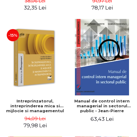
38,06 Lei
91,97 Lei
32,35 Lei
78,17 Lei
-15%
Intreprinzatorul,
Manual de control intern
intreprinderea mica si
managerial in sectorul
mijlocie si managementul
public - Jean-Pierre
intreprenorial - Ovidiu
Garitte, Marius Tomoiala
94,09 Lei
63,43 Lei
Nicolescu, Ciprian
79,98 Lei
Nicolescu