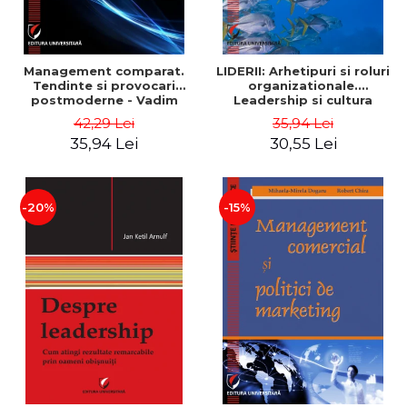
Management comparat.
LIDERII: Arhetipuri si roluri
Tendinte si provocari
organizationale.
postmoderne - Vadim
Leadership si cultura
Dumitrascu
organizationala - Vadim
42,29 Lei
35,94 Lei
Dumitrascu
35,94 Lei
30,55 Lei
-20%
-15%