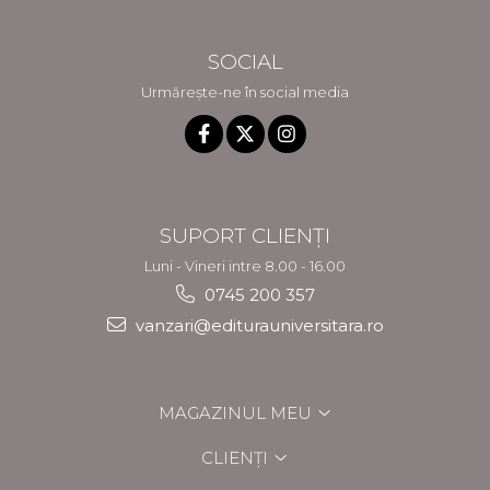
SOCIAL
Urmărește-ne în social media
SUPORT CLIENȚI
Luni - Vineri intre 8.00 - 16.00
0745 200 357
vanzari@editurauniversitara.ro
MAGAZINUL MEU
CLIENȚI