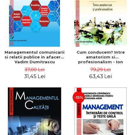
ADMINISTRATIVE
Cum Cumpăr
ȘTIINȚE ECONOMICE
Livrare
ȘTIINȚE EXACTE
Politica de Retur
EDUCAȚIE FIZICĂ ȘI SPORT
Formular de Retur
PREUNIVERSITARIA
Distribuitori
TIMP LIBER
ÎN CURS DE APARIȚIE
Managementul comunicarii
Cum conducem? Intre
si relatii publice in afaceri -
amatorism si
NOUTĂȚI
Vadim Dumitrascu
profesionalism - Ion
Verboncu
PACHETE DE STUDIU
37,00 Lei
79,29 Lei
31,45 Lei
63,43 Lei
PROMOȚIILE LUNII
ULTIMELE EXEMPLARE
-15%