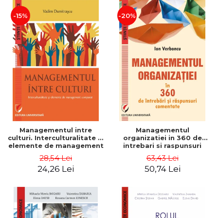
-15%
-20%
Managementul intre
Managementul
culturi. Interculturalitate si
organizatiei in 360 de
elemente de management
intrebari si raspunsuri
comparat - Vadim
comentate - Ion Verboncu
28,54 Lei
63,43 Lei
Dumitrascu
24,26 Lei
50,74 Lei