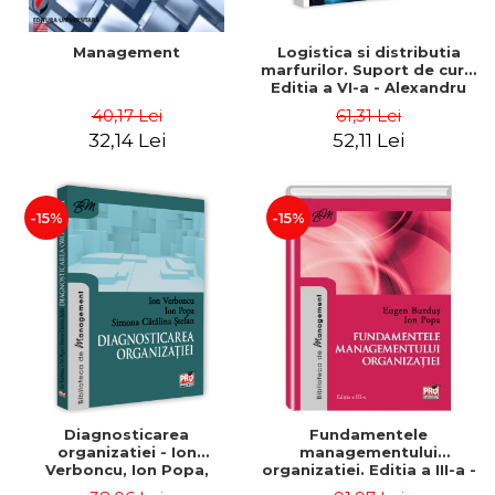
Management
Logistica si distributia
marfurilor. Suport de curs.
Editia a VI-a - Alexandru
Burda
40,17 Lei
61,31 Lei
32,14 Lei
52,11 Lei
-15%
-15%
Diagnosticarea
Fundamentele
organizatiei - Ion
managementului
Verboncu, Ion Popa,
organizatiei. Editia a III-a -
Simona Catalina Stefan
Eugen Burdus, Ion Popa